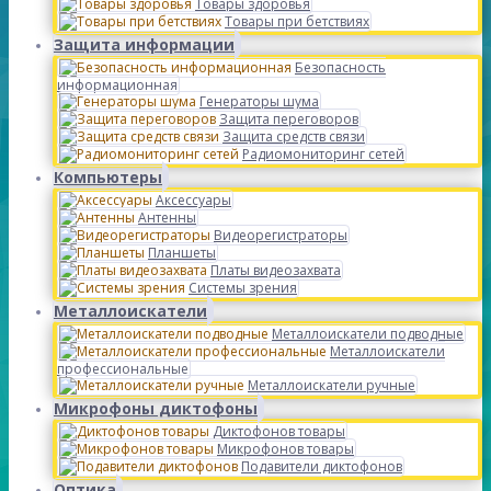
Товары здоровья
Товары при бетствиях
Защита информации
Безопасность
информационная
Генераторы шума
Защита переговоров
Защита средств связи
Радиомониторинг сетей
Компьютеры
Аксессуары
Антенны
Видеорегистраторы
Планшеты
Платы видеозахвата
Системы зрения
Металлоискатели
Металлоискатели подводные
Металлоискатели
профессиональные
Металлоискатели ручные
Микрофоны диктофоны
Диктофонов товары
Микрофонов товары
Подавители диктофонов
Оптика