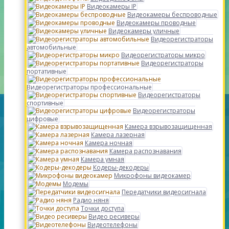
Видеокамеры IP
Видеокамеры беспроводные
Видеокамеры проводные
Видеокамеры уличные
Видеорегистраторы
автомобильные
Видеорегистраторы микро
Видеорегистраторы
портативные
Видеорегистраторы профессиональные
Видеорегистраторы
спортивные
Видеорегистраторы
цифровые
Камера взрывозащищенная
Камера лазерная
Камера ночная
Камера распознавания
Камера умная
Кодеры-декодеры
Микрофоны видеокамер
Модемы
Передатчики видеосигнала
Радио няня
Точки доступа
Видео ресиверы
Видеотелефоны