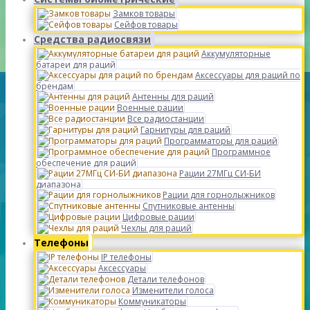
Замков товары
Сейфов товары
Средства радиосвязи
Аккумуляторные
батареи для раций
Аксессуары для раций по
брендам
Антенны для раций
Военные рации
Все радиостанции
Гарнитуры для раций
Программаторы для раций
Программное
обеспечение для раций
Рации 27МГц СИ-БИ
диапазона
Рации для горнолыжников
Спутниковые антенны
Цифровые рации
Чехлы для раций
Телефоны
IP телефоны
Аксессуары
Детали телефонов
Изменители голоса
Коммуникаторы