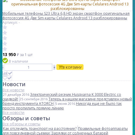
Мобильные телефоны S23 Ultra 6,8 HD экран смартфон оригинальная
фотосессия 4G Две Sim-карты Celulares Android 13 разблокированны
Артикул: -
13 950
₽
за 1 шт
В наличии
-
+
В КОРЗИНУ
Новости
Все новости
Электрический резчик Husqvarna K 3000 Electric со
21 декабря 2016
скидкой!
Теперь в нашем магазине представлен новый
25 сентября 2016
бренд инструмента ATORCH
Никогда еще не было так
5 июня 2016
просто пропилить прямую линию
Все новости
Обзоры и советы
Все обзоры и советы
Как отследить транспорт на расстояние?
Правильные фотоаппараты
для повседневной съемки
Зарядки от солнечных батарей