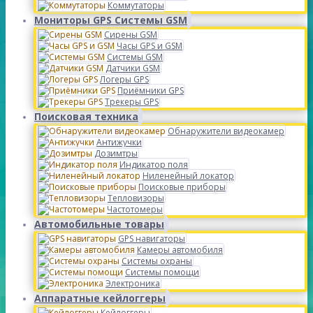
Коммутаторы
Мониторы GPS Системы GSM
Сирены GSM
Часы GPS и GSM
Системы GSM
Датчики GSM
Логеры GPS
Приёмники GPS
Трекеры GPS
Поисковая техника
Обнаружители видеокамер
Антижучки
Дозимтры
Индикатор поля
Ниленейный локатор
Поисковые приборы
Тепловизоры
Частотомеры
Автомобильные товары
GPS навигаторы
Камеры автомобиля
Системы охраны
Системы помощи
Электроника
Аппаратные кейлоггеры
Кейлоггеры