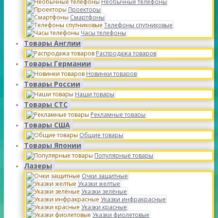
Необычные телефоны
Проекторы
Смартфоны
Телефоны спутниковые
Часы телефоны
Товары Англии
Распродажа товаров
Товары Германии
Новинки товаров
Товары России
Наши товары
Товары СТС
Рекламные товары
Товары США
Общие товары
Товары Японии
Популярные товары
Лазеры
Очки защитные
Указки желтые
Указки зелёные
Указки инфракрасные
Указки красные
Указки фиолетовые