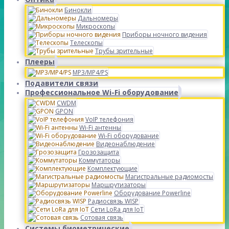
Бинокли
Дальномеры
Микроскопы
Приборы ночного видения
Телескопы
Трубы зрительные
Плееры
MP3/MP4/PS
Подавители связи
Профессиональное Wi-Fi оборудование
CWDM
GPON
VoIP телефония
Wi-Fi антенны
Wi-Fi оборудование
Видеонаблюдение
Грозозащита
Коммутаторы
Комплектующие
Магистральные радиомосты
Маршрутизаторы
Оборудование Powerline
Радиосвязь WISP
Сети LoRa для IoT
Сотовая связь
Системы биометрические