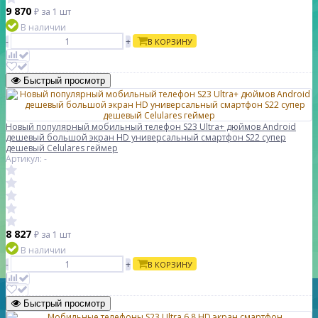
9 870
₽
за 1 шт
В наличии
-
+
В КОРЗИНУ
Быстрый просмотр
Новый популярный мобильный телефон S23 Ultra+ дюймов Android
дешевый большой экран HD универсальный смартфон S22 супер
дешевый Celulares геймер
Артикул: -
8 827
₽
за 1 шт
В наличии
-
+
В КОРЗИНУ
Быстрый просмотр