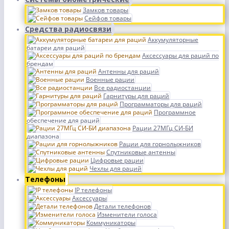
Замков товары
Сейфов товары
Средства радиосвязи
Аккумуляторные
батареи для раций
Аксессуары для раций по
брендам
Антенны для раций
Военные рации
Все радиостанции
Гарнитуры для раций
Программаторы для раций
Программное
обеспечение для раций
Рации 27МГц СИ-БИ
диапазона
Рации для горнолыжников
Спутниковые антенны
Цифровые рации
Чехлы для раций
Телефоны
IP телефоны
Аксессуары
Детали телефонов
Изменители голоса
Коммуникаторы