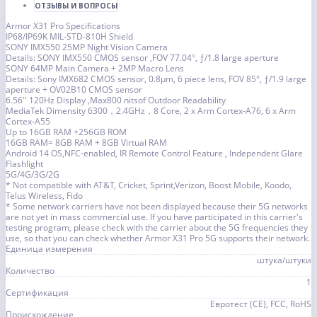
ОТЗЫВЫ И ВОПРОСЫ
Armor X31 Pro Specifications
IP68/IP69K MIL-STD-810H Shield
SONY IMX550 25MP Night Vision Camera
Details: SONY IMX550 CMOS sensor ,FOV 77.04°, ƒ/1.8 large aperture
SONY 64MP Main Camera + 2MP Macro Lens
Details: Sony IMX682 CMOS sensor, 0.8μm, 6 piece lens, FOV 85°, ƒ/1.9 large
aperture + OV02B10 CMOS sensor
6.56'' 120Hz Display ,Max800 nitsof Outdoor Readability
MediaTek Dimensity 6300，2.4GHz，8 Core, 2 x Arm Cortex-A76, 6 x Arm
Cortex-A55
Up to 16GB RAM +256GB ROM
16GB RAM= 8GB RAM + 8GB Virtual RAM
Android 14 OS,NFC-enabled, IR Remote Control Feature , Independent Glare
Flashlight
5G/4G/3G/2G
* Not compatible with AT&T, Cricket, Sprint,Verizon, Boost Mobile, Koodo,
Telus Wireless, Fido
* Some network carriers have not been displayed because their 5G networks
are not yet in mass commercial use. If you have participated in this carrier's
testing program, please check with the carrier about the 5G frequencies they
use, so that you can check whether Armor X31 Pro 5G supports their network.
Единица измерения
штука/штуки
Количество
1
Сертификация
Евротест (СЕ), FCC, RoHS
Происхождение