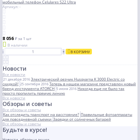
мобильный телефон Celulares S22 Ultra
Артикул: -
8 056
₽
за 1 шт
В наличии
-
+
В КОРЗИНУ
Новости
Все новости
Электрический резчик Husqvarna K 3000 Electric со
21 декабря 2016
скидкой!
Теперь в нашем магазине представлен новый
25 сентября 2016
бренд инструмента ATORCH
Никогда еще не было так
5 июня 2016
просто пропилить прямую линию
Все новости
Обзоры и советы
Все обзоры и советы
Как отследить транспорт на расстояние?
Правильные фотоаппараты
для повседневной съемки
Зарядки от солнечных батарей
Все обзоры и советы
Будьте в курсе!
Новости, обзоры и акции