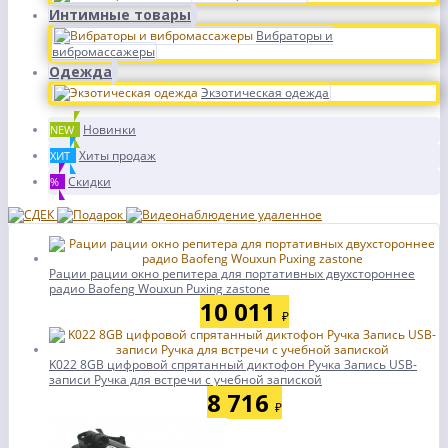
Интимные товары
Вибраторы и
вибромассажеры
Одежда
Экзотическая одежда
Новинки
NEW
Хиты продаж
ХИТ
Скидки
%
Рации рации окно репитера для портативных двухстороннее
радио Baofeng Wouxun Puxing zastone
10 011
₽
K022 8GB цифровой спрятанный диктофон Ручка Запись USB-
записи Ручка для встречи с учебной запиской
8 716
₽