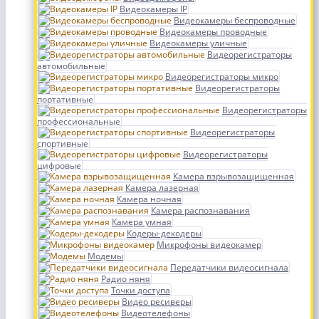
Видеокамеры IP
Видеокамеры беспроводные
Видеокамеры проводные
Видеокамеры уличные
Видеорегистраторы
автомобильные
Видеорегистраторы микро
Видеорегистраторы
портативные
Видеорегистраторы
профессиональные
Видеорегистраторы
спортивные
Видеорегистраторы
цифровые
Камера взрывозащищенная
Камера лазерная
Камера ночная
Камера распознавания
Камера умная
Кодеры-декодеры
Микрофоны видеокамер
Модемы
Передатчики видеосигнала
Радио няня
Точки доступа
Видео ресиверы
Видеотелефоны