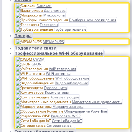
Бинокли
Дальномеры
Микроскопы
Приборы ночного видения
Телескопы
Трубы зрительные
Плееры
MP3/MP4/PS
Подавители связи
Профессиональное Wi-Fi оборудование
CWDM
GPON
VoIP телефония
Wi-Fi антенны
Wi-Fi оборудование
Видеонаблюдение
Грозозащита
Коммутаторы
Комплектующие
Магистральные радиомосты
Маршрутизаторы
Оборудование Powerline
Радиосвязь WISP
Сети LoRa для IoT
Сотовая связь
Системы биометрические