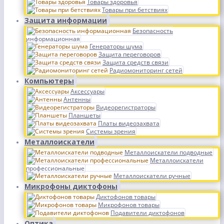
Товары здоровья
Товары при бетствиях
Защита информации
Безопасность
информационная
Генераторы шума
Защита переговоров
Защита средств связи
Радиомониторинг сетей
Компьютеры
Аксессуары
Антенны
Видеорегистраторы
Планшеты
Платы видеозахвата
Системы зрения
Металлоискатели
Металлоискатели подводные
Металлоискатели
профессиональные
Металлоискатели ручные
Микрофоны диктофоны
Диктофонов товары
Микрофонов товары
Подавители диктофонов
Оптика