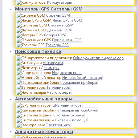
Коммутаторы
Мониторы GPS Системы GSM
Сирены GSM
Часы GPS и GSM
Системы GSM
Датчики GSM
Логеры GPS
Приёмники GPS
Трекеры GPS
Поисковая техника
Обнаружители видеокамер
Антижучки
Дозимтры
Индикатор поля
Ниленейный локатор
Поисковые приборы
Тепловизоры
Частотомеры
Автомобильные товары
GPS навигаторы
Камеры автомобиля
Системы охраны
Системы помощи
Электроника
Аппаратные кейлоггеры
Кейлоггеры