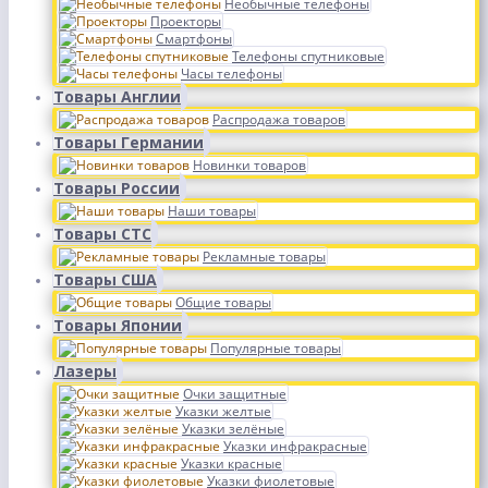
Необычные телефоны
Проекторы
Смартфоны
Телефоны спутниковые
Часы телефоны
Товары Англии
Распродажа товаров
Товары Германии
Новинки товаров
Товары России
Наши товары
Товары СТС
Рекламные товары
Товары США
Общие товары
Товары Японии
Популярные товары
Лазеры
Очки защитные
Указки желтые
Указки зелёные
Указки инфракрасные
Указки красные
Указки фиолетовые