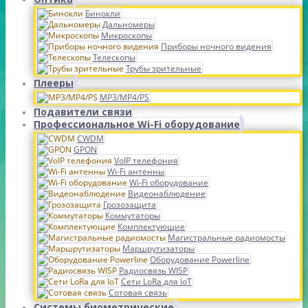
Бинокли
Дальномеры
Микроскопы
Приборы ночного видения
Телескопы
Трубы зрительные
Плееры
MP3/MP4/PS
Подавители связи
Профессиональное Wi-Fi оборудование
CWDM
GPON
VoIP телефония
Wi-Fi антенны
Wi-Fi оборудование
Видеонаблюдение
Грозозащита
Коммутаторы
Комплектующие
Магистральные радиомосты
Маршрутизаторы
Оборудование Powerline
Радиосвязь WISP
Сети LoRa для IoT
Сотовая связь
Системы биометрические