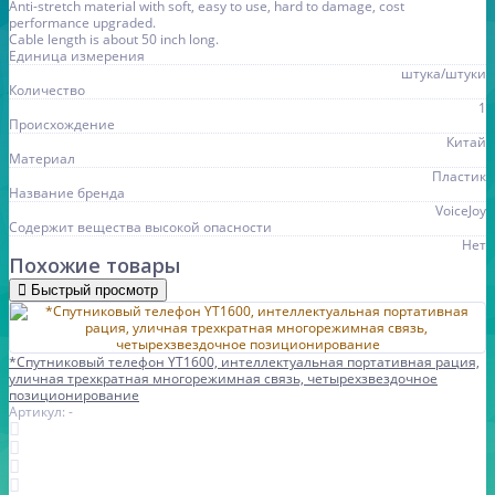
Anti-stretch material with soft, easy to use, hard to damage, cost
performance upgraded.
Cable length is about 50 inch long.
Единица измерения
штука/штуки
Количество
1
Происхождение
Китай
Материал
Пластик
Название бренда
VoiceJoy
Содержит вещества высокой опасности
Нет
Похожие товары
Быстрый просмотр
*Спутниковый телефон YT1600, интеллектуальная портативная рация,
уличная трехкратная многорежимная связь, четырехзвездочное
позиционирование
Артикул: -