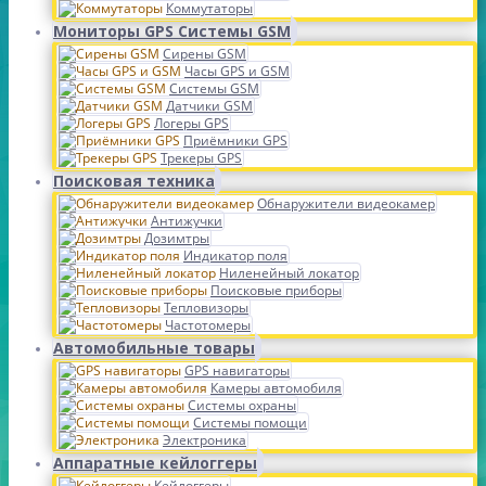
Коммутаторы
Мониторы GPS Системы GSM
Сирены GSM
Часы GPS и GSM
Системы GSM
Датчики GSM
Логеры GPS
Приёмники GPS
Трекеры GPS
Поисковая техника
Обнаружители видеокамер
Антижучки
Дозимтры
Индикатор поля
Ниленейный локатор
Поисковые приборы
Тепловизоры
Частотомеры
Автомобильные товары
GPS навигаторы
Камеры автомобиля
Системы охраны
Системы помощи
Электроника
Аппаратные кейлоггеры
Кейлоггеры