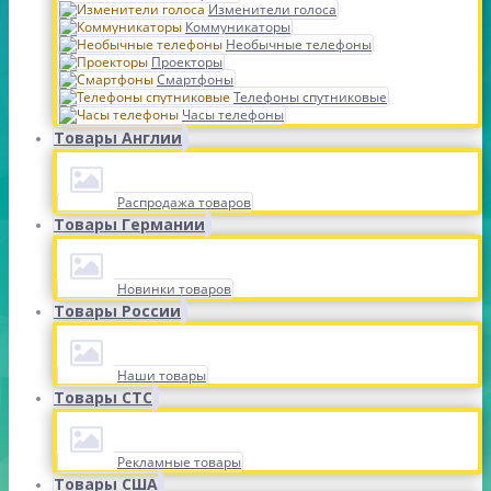
Изменители голоса
Коммуникаторы
Необычные телефоны
Проекторы
Смартфоны
Телефоны спутниковые
Часы телефоны
Товары Англии
Распродажа товаров
Товары Германии
Новинки товаров
Товары России
Наши товары
Товары СТС
Рекламные товары
Товары США