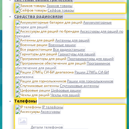
Замков товары
Сейфов товары
Средства радиосвязи
Аккумуляторные
батареи для раций
Аксессуары для раций по
брендам
Антенны для раций
Военные рации
Все радиостанции
Гарнитуры для раций
Программаторы для раций
Программное
обеспечение для раций
Рации 27МГц СИ-БИ
диапазона
Рации для горнолыжников
Спутниковые антенны
Цифровые рации
Чехлы для раций
Телефоны
IP телефоны
Аксессуары
Детали телефонов