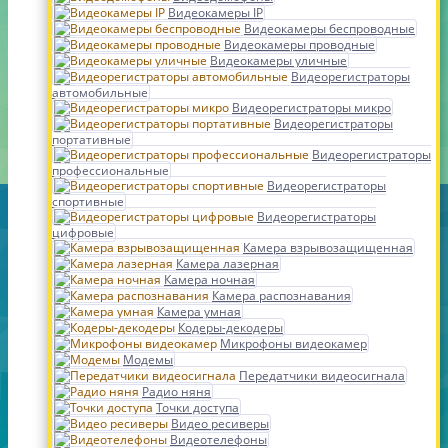
Видеокамеры IP
Видеокамеры беспроводные
Видеокамеры проводные
Видеокамеры уличные
Видеорегистраторы
автомобильные
Видеорегистраторы микро
Видеорегистраторы
портативные
Видеорегистраторы
профессиональные
Видеорегистраторы
спортивные
Видеорегистраторы
цифровые
Камера взрывозащищенная
Камера лазерная
Камера ночная
Камера распознавания
Камера умная
Кодеры-декодеры
Микрофоны видеокамер
Модемы
Передатчики видеосигнала
Радио няня
Точки доступа
Видео ресиверы
Видеотелефоны