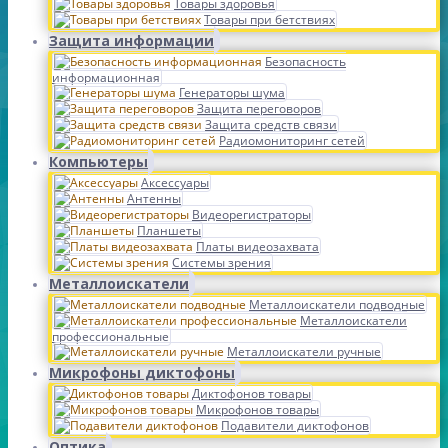
Товары здоровья
Товары при бетствиях
Защита информации
Безопасность
информационная
Генераторы шума
Защита переговоров
Защита средств связи
Радиомониторинг сетей
Компьютеры
Аксессуары
Антенны
Видеорегистраторы
Планшеты
Платы видеозахвата
Системы зрения
Металлоискатели
Металлоискатели подводные
Металлоискатели
профессиональные
Металлоискатели ручные
Микрофоны диктофоны
Диктофонов товары
Микрофонов товары
Подавители диктофонов
Оптика