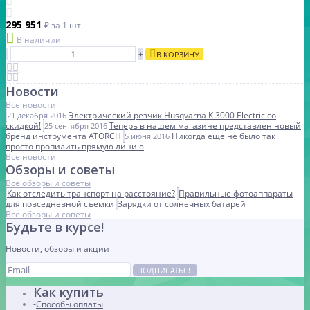
295 951
₽
за 1 шт
В наличии
-
+
В КОРЗИНУ
Новости
Все новости
Электрический резчик Husqvarna K 3000 Electric со
21 декабря 2016
скидкой!
Теперь в нашем магазине представлен новый
25 сентября 2016
бренд инструмента ATORCH
Никогда еще не было так
5 июня 2016
просто пропилить прямую линию
Все новости
Обзоры и советы
Все обзоры и советы
Как отследить транспорт на расстояние?
Правильные фотоаппараты
для повседневной съемки
Зарядки от солнечных батарей
Все обзоры и советы
Будьте в курсе!
Новости, обзоры и акции
ПОДПИСАТЬСЯ
Как купить
Способы оплаты