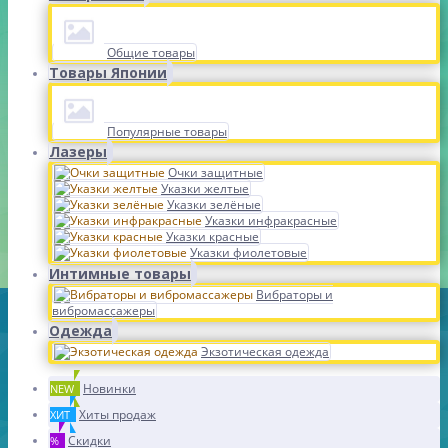
Общие товары
Товары Японии
Популярные товары
Лазеры
Очки защитные
Указки желтые
Указки зелёные
Указки инфракрасные
Указки красные
Указки фиолетовые
Интимные товары
Вибраторы и
вибромассажеры
Одежда
Экзотическая одежда
Новинки
NEW
Хиты продаж
ХИТ
Скидки
%