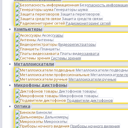
Безопасность информаци
Генераторы шума
Защита переговоров
Защита средств связи
Радиомониторинг сетей
Компьютеры
Аксессуары
Антенны
Видеорегистраторы
Планшеты
Платы видеозахвата
Системы зрения
Металлоискатели
Металлоискатели подводн
Металлоискатели п
Металлоискатели ручные
Микрофоны диктофоны
Диктофонов товары
Микрофонов товары
Подавители диктофонов
Оптика
Бинокли
Дальномеры
Микроскопы
Приборы ночного видения