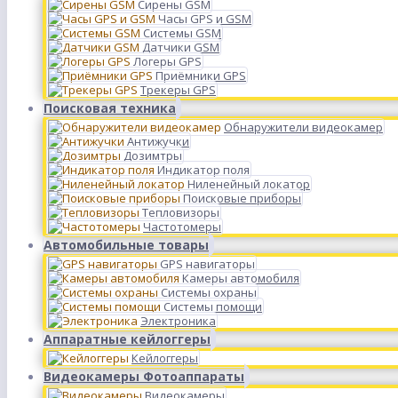
Сирены GSM
Часы GPS и GSM
Системы GSM
Датчики GSM
Логеры GPS
Приёмники GPS
Трекеры GPS
Поисковая техника
Обнаружители видеокамер
Антижучки
Дозимтры
Индикатор поля
Ниленейный локатор
Поисковые приборы
Тепловизоры
Частотомеры
Автомобильные товары
GPS навигаторы
Камеры автомобиля
Системы охраны
Системы помощи
Электроника
Аппаратные кейлоггеры
Кейлоггеры
Видеокамеры Фотоаппараты
Видеокамеры