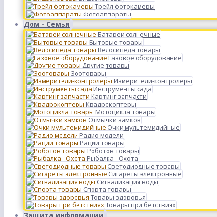
Трейл фотокамеры
Фотоаппараты
Дом - Семья
Батареи солнечные
Бытовые товары
Велосипеда товары
Газовое оборудование
Другие товары
Зоотовары
Измерители-контролеры
Инструменты сада
Картинг запчасти
Квадрокоптеры
Мотоцикла товары
Отмычки замков
Очки мультемидийные
Радио модели
Рации товары
Роботов товары
Рыбалка - Охота
Светодиодные товары
Сигареты электронные
Сигнализация воды
Спорта товары
Товары здоровья
Товары при бетствиях
Защита информации