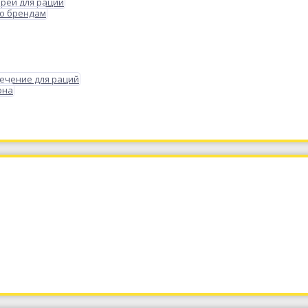
реи для раций
по брендам
ечение для раций
она