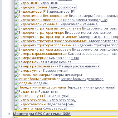
Видео няня
Видеодомофоны
Видеокамеры IP
Видеокамеры беспроводны
Видеокамеры проводные
Видеокамеры уличные
Видеорегистраторы
Видеорегистраторы микро
Видеорегистраторы п
Видеорегистрато
Видеорегистраторы спо
Видеорегистраторы цифр
Камера взрывозащищенная
Камера лазерная
Камера ночная
Камера распознавания
Камера умная
Кодеры-декодеры
Микрофоны видеокамер
Модемы
Передатчики видеосигнала
Радио няня
Точки доступа
Видео ресиверы
Видеотелефоны
Коммутаторы
Мониторы GPS Системы GSM