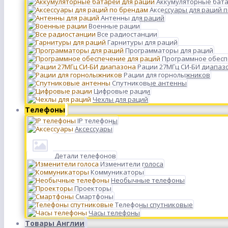
Аккумуляторные бата
Аксессуары для раций 
Антенны для раций
Военные рации
Все радиостанции
Гарнитуры для раций
Программаторы для раций
Программное обесп
Рации 27МГц СИ-БИ диапаз
Рации для горнолыжников
Спутниковые антенны
Цифровые рации
Чехлы для раций
Телефоны
IP телефоны
Аксессуары
Детали телефонов
Изменители голоса
Коммуникаторы
Необычные телефоны
Проекторы
Смартфоны
Телефоны спутниковые
Часы телефоны
Товары Англии