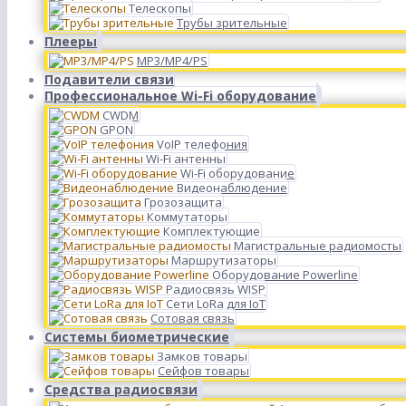
Телескопы
Трубы зрительные
Плееры
MP3/MP4/PS
Подавители связи
Профессиональное Wi-Fi оборудование
CWDM
GPON
VoIP телефония
Wi-Fi антенны
Wi-Fi оборудование
Видеонаблюдение
Грозозащита
Коммутаторы
Комплектующие
Магистральные радиомосты
Маршрутизаторы
Оборудование Powerline
Радиосвязь WISP
Сети LoRa для IoT
Сотовая связь
Системы биометрические
Замков товары
Сейфов товары
Средства радиосвязи