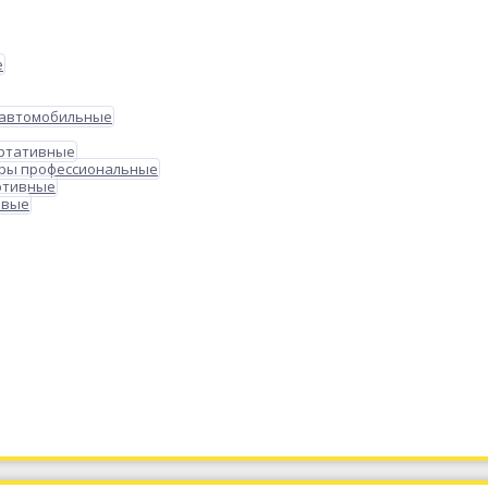
е
 автомобильные
ортативные
ры профессиональные
ртивные
овые