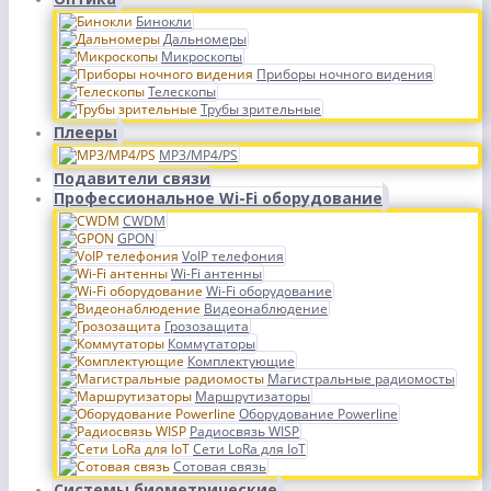
Бинокли
Дальномеры
Микроскопы
Приборы ночного видения
Телескопы
Трубы зрительные
Плееры
MP3/MP4/PS
Подавители связи
Профессиональное Wi-Fi оборудование
CWDM
GPON
VoIP телефония
Wi-Fi антенны
Wi-Fi оборудование
Видеонаблюдение
Грозозащита
Коммутаторы
Комплектующие
Магистральные радиомосты
Маршрутизаторы
Оборудование Powerline
Радиосвязь WISP
Сети LoRa для IoT
Сотовая связь
Системы биометрические