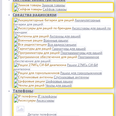
Замков товары
Сейфов товары
Средства радиосвязи
Аккумуляторные
батареи для раций
Аксессуары для раций по
брендам
Антенны для раций
Военные рации
Все радиостанции
Гарнитуры для раций
Программаторы для раций
Программное
обеспечение для раций
Рации 27МГц СИ-БИ
диапазона
Рации для горнолыжников
Спутниковые антенны
Цифровые рации
Чехлы для раций
Телефоны
IP телефоны
Аксессуары
Детали телефонов