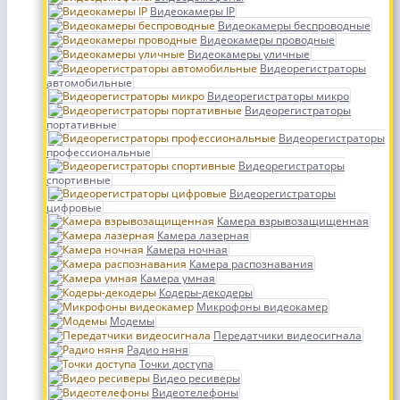
Видеокамеры IP
Видеокамеры беспроводные
Видеокамеры проводные
Видеокамеры уличные
Видеорегистраторы
автомобильные
Видеорегистраторы микро
Видеорегистраторы
портативные
Видеорегистраторы
профессиональные
Видеорегистраторы
спортивные
Видеорегистраторы
цифровые
Камера взрывозащищенная
Камера лазерная
Камера ночная
Камера распознавания
Камера умная
Кодеры-декодеры
Микрофоны видеокамер
Модемы
Передатчики видеосигнала
Радио няня
Точки доступа
Видео ресиверы
Видеотелефоны