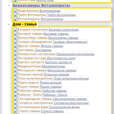
Видеокамеры Фотоаппараты
Видеокамеры
Трейл фотокамеры
Фотоаппараты
Дом - Семья
Батареи солнечные
Бытовые товары
Велосипеда товары
Газовое оборудование
Другие товары
Зоотовары
Измерители-контролеры
Инструменты сада
Картинг запчасти
Квадрокоптеры
Мотоцикла товары
Отмычки замков
Очки мультемидийные
Радио модели
Рации товары
Роботов товары
Рыбалка - Охота
Светодиодные товары
Сигареты электронные
Сигнализация воды
Спорта товары