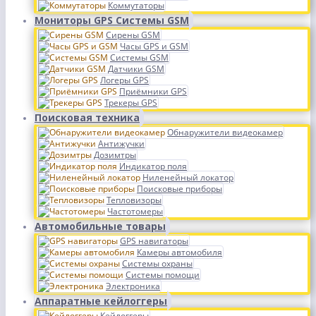
Коммутаторы
Мониторы GPS Системы GSM
Сирены GSM
Часы GPS и GSM
Системы GSM
Датчики GSM
Логеры GPS
Приёмники GPS
Трекеры GPS
Поисковая техника
Обнаружители видеокамер
Антижучки
Дозимтры
Индикатор поля
Ниленейный локатор
Поисковые приборы
Тепловизоры
Частотомеры
Автомобильные товары
GPS навигаторы
Камеры автомобиля
Системы охраны
Системы помощи
Электроника
Аппаратные кейлоггеры
Кейлоггеры