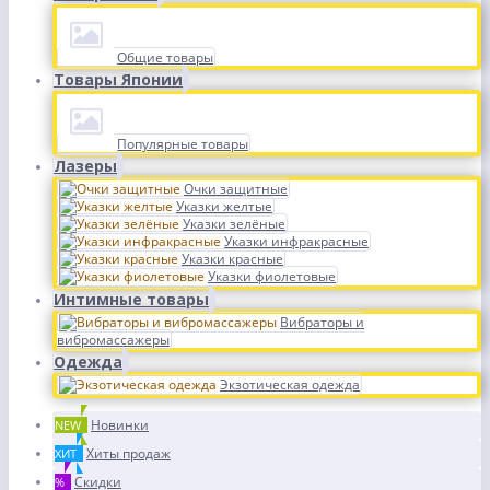
Общие товары
Товары Японии
Популярные товары
Лазеры
Очки защитные
Указки желтые
Указки зелёные
Указки инфракрасные
Указки красные
Указки фиолетовые
Интимные товары
Вибраторы и
вибромассажеры
Одежда
Экзотическая одежда
Новинки
NEW
Хиты продаж
ХИТ
Скидки
%