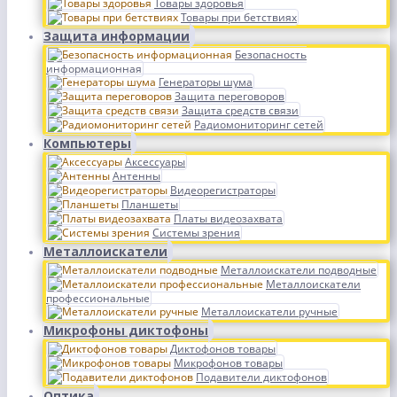
Товары здоровья
Товары при бетствиях
Защита информации
Безопасность
информационная
Генераторы шума
Защита переговоров
Защита средств связи
Радиомониторинг сетей
Компьютеры
Аксессуары
Антенны
Видеорегистраторы
Планшеты
Платы видеозахвата
Системы зрения
Металлоискатели
Металлоискатели подводные
Металлоискатели
профессиональные
Металлоискатели ручные
Микрофоны диктофоны
Диктофонов товары
Микрофонов товары
Подавители диктофонов
Оптика