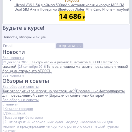
Ulcool V36 1.54 дюймов 500mAh металлический корпус MP3 FM
Dual SIM Анти Потеряно Bluetooth Dialer Mini Card Phone - Голубой
14 686
₽
Будьте в курсе!
Новости, обзоры и акции
ПОДПИСАТЬСЯ
Новости
Все новости
Электрический резчик Husqvarna K 3000 Electric со
21 декабря 2016
скидкой!
Теперь в нашем магазине представлен новый
25 сентября 2016
бренд инструмента ATORCH
Все новости
Обзоры и советы
Все обзоры и советы
Как отследить транспорт на расстояние?
Правильные фотоаппараты
для повседневной съемки
Зарядки от солнечных батарей
Все обзоры и советы
Главная
Каталог товаров
Дом - Семья
Товары при бетствиях
2-шт открытый колокольчик кулон медведь колокольчики для
кемпинга предупреждение крупного рогатого скота пеший туризм
винтаж