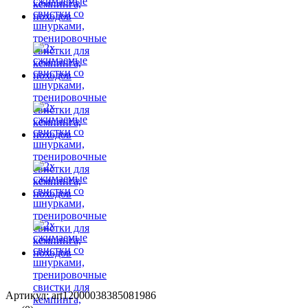
Артикул: art12000038385081986