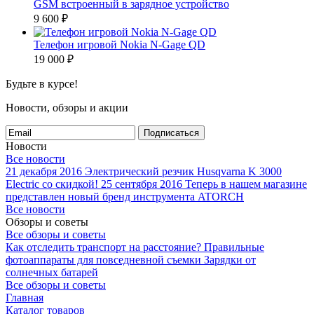
GSM встроенный в зарядное устройство
9 600
₽
Телефон игровой Nokia N-Gage QD
19 000
₽
Будьте в курсе!
Новости, обзоры и акции
Подписаться
Новости
Все новости
21 декабря 2016
Электрический резчик Husqvarna K 3000
Electric со скидкой!
25 сентября 2016
Теперь в нашем магазине
представлен новый бренд инструмента ATORCH
Все новости
Обзоры и советы
Все обзоры и советы
Как отследить транспорт на расстояние?
Правильные
фотоаппараты для повседневной съемки
Зарядки от
солнечных батарей
Все обзоры и советы
Главная
Каталог товаров