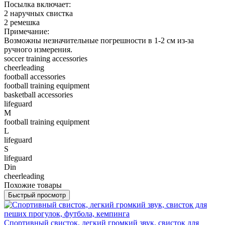
Посылка включает:
2 наручных свистка
2 ремешка
Примечание:
Возможны незначительные погрешности в 1-2 см из-за
ручного измерения.
soccer training accessories
cheerleading
football accessories
football training equipment
basketball accessories
lifeguard
M
football training equipment
L
lifeguard
S
lifeguard
Din
cheerleading
Похожие товары
Быстрый просмотр
Спортивный свисток, легкий громкий звук, свисток для