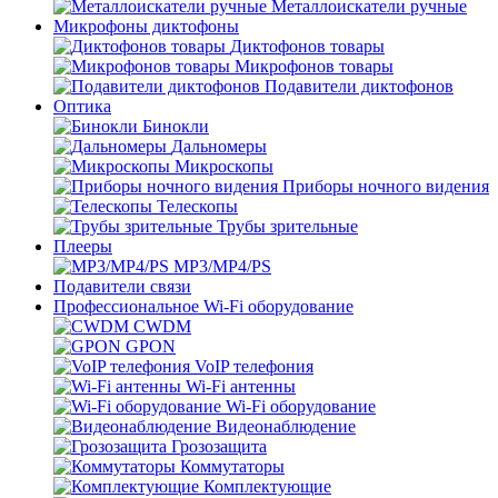
Металлоискатели ручные
Микрофоны диктофоны
Диктофонов товары
Микрофонов товары
Подавители диктофонов
Оптика
Бинокли
Дальномеры
Микроскопы
Приборы ночного видения
Телескопы
Трубы зрительные
Плееры
MP3/MP4/PS
Подавители связи
Профессиональное Wi-Fi оборудование
CWDM
GPON
VoIP телефония
Wi-Fi антенны
Wi-Fi оборудование
Видеонаблюдение
Грозозащита
Коммутаторы
Комплектующие