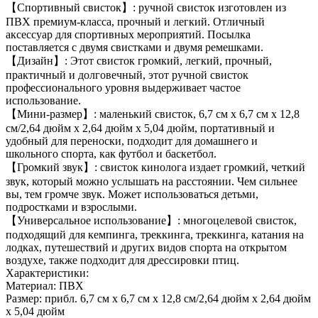
【Спортивный свисток】: ручной свисток изготовлен из
ПВХ премиум-класса, прочный и легкий. Отличный
аксессуар для спортивных мероприятий. Посылка
поставляется с двумя свистками и двумя ремешками.
【Дизайн】: Этот свисток громкий, легкий, прочный,
практичный и долговечный, этот ручной свисток
профессионального уровня выдерживает частое
использование.
【Мини-размер】: маленький свисток, 6,7 см x 6,7 см x 12,8
см/2,64 дюйм x 2,64 дюйм x 5,04 дюйм, портативный и
удобный для переноски, подходит для домашнего и
школьного спорта, как футбол и баскетбол.
【Громкий звук】: свисток кинолога издает громкий, четкий
звук, который можно услышать на расстоянии. Чем сильнее
вы, тем громче звук. Может использоваться детьми,
подростками и взрослыми.
【Универсальное использование】: многоцелевой свисток,
подходящий для кемпинга, треккинга, треккинга, катания на
лодках, путешествий и других видов спорта на открытом
воздухе, также подходит для дрессировки птиц.
Характеристики:
Материал: ПВХ
Размер: прибл. 6,7 см x 6,7 см x 12,8 см/2,64 дюйм x 2,64 дюйм
x 5,04 дюйм