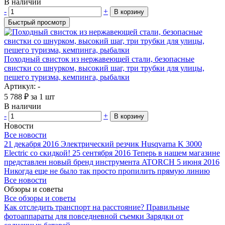
В наличии
-
+
В корзину
Быстрый просмотр
Походный свисток из нержавеющей стали, безопасные
свистки со шнурком, высокий шаг, три трубки для улицы,
пешего туризма, кемпинга, рыбалки
Артикул: -
5 788
₽
за 1 шт
В наличии
-
+
В корзину
Новости
Все новости
21 декабря 2016
Электрический резчик Husqvarna K 3000
Electric со скидкой!
25 сентября 2016
Теперь в нашем магазине
представлен новый бренд инструмента ATORCH
5 июня 2016
Никогда еще не было так просто пропилить прямую линию
Все новости
Обзоры и советы
Все обзоры и советы
Как отследить транспорт на расстояние?
Правильные
фотоаппараты для повседневной съемки
Зарядки от