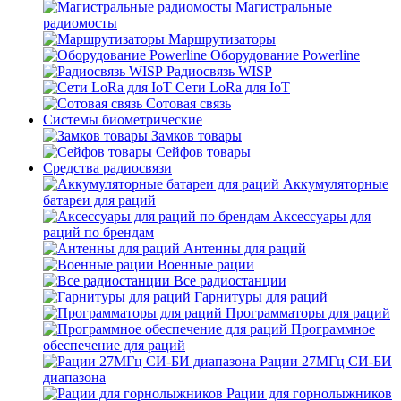
Магистральные
радиомосты
Маршрутизаторы
Оборудование Powerline
Радиосвязь WISP
Сети LoRa для IoT
Сотовая связь
Системы биометрические
Замков товары
Сейфов товары
Средства радиосвязи
Аккумуляторные
батареи для раций
Аксессуары для
раций по брендам
Антенны для раций
Военные рации
Все радиостанции
Гарнитуры для раций
Программаторы для раций
Программное
обеспечение для раций
Рации 27МГц СИ-БИ
диапазона
Рации для горнолыжников