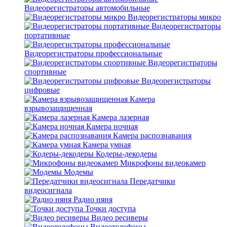
Видеорегистраторы автомобильные
Видеорегистраторы микро
Видеорегистраторы
портативные
Видеорегистраторы профессиональные
Видеорегистраторы
спортивные
Видеорегистраторы
цифровые
Камера
взрывозащищенная
Камера лазерная
Камера ночная
Камера распознавания
Камера умная
Кодеры-декодеры
Микрофоны видеокамер
Модемы
Передатчики
видеосигнала
Радио няня
Точки доступа
Видео ресиверы
Видеотелефоны