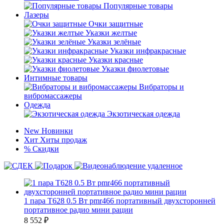
Популярные товары
Лазеры
Очки защитные
Указки желтые
Указки зелёные
Указки инфракрасные
Указки красные
Указки фиолетовые
Интимные товары
Вибраторы и
вибромассажеры
Одежда
Экзотическая одежда
New
Новинки
Хит
Хиты продаж
%
Скидки
1 пара T628 0.5 Вт pmr466 портативный двухсторонней
портативное радио мини рации
8 552
₽