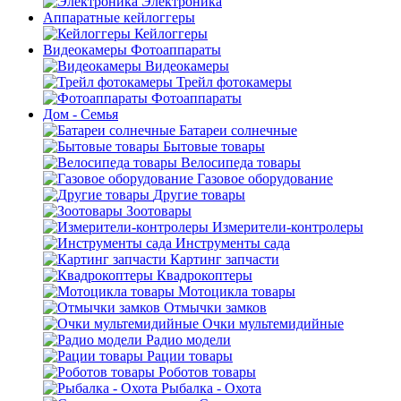
Электроника
Аппаратные кейлоггеры
Кейлоггеры
Видеокамеры Фотоаппараты
Видеокамеры
Трейл фотокамеры
Фотоаппараты
Дом - Семья
Батареи солнечные
Бытовые товары
Велосипеда товары
Газовое оборудование
Другие товары
Зоотовары
Измерители-контролеры
Инструменты сада
Картинг запчасти
Квадрокоптеры
Мотоцикла товары
Отмычки замков
Очки мультемидийные
Радио модели
Рации товары
Роботов товары
Рыбалка - Охота