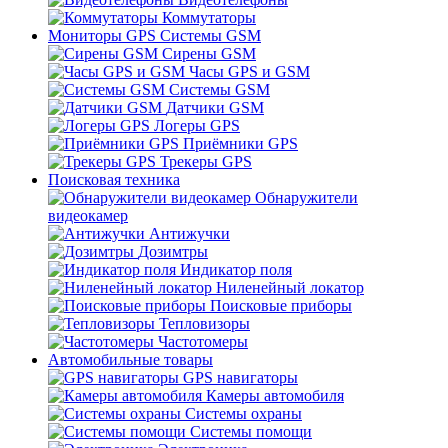
Коммутаторы
Мониторы GPS Системы GSM
Сирены GSM
Часы GPS и GSM
Системы GSM
Датчики GSM
Логеры GPS
Приёмники GPS
Трекеры GPS
Поисковая техника
Обнаружители
видеокамер
Антижучки
Дозимтры
Индикатор поля
Ниленейный локатор
Поисковые приборы
Тепловизоры
Частотомеры
Автомобильные товары
GPS навигаторы
Камеры автомобиля
Системы охраны
Системы помощи