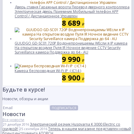
Дверь ставня Гаражные ворота Перевод дверного контроллера
Электрическая дверь Приемник Мобильный телефон APP
Control / Дистанционное Управлен
8 689
₽
GUUDGO GD-SC01 720P Водонепроницаемы WЕсли я IP камера
На открытом воздухе Пуля IR Ночное видение CCTV Security
Surveillance камера Поддержка до 64 - AU
9 990
₽
Камера беспроводная Wi-Fi IP ( IC14 )
8 900
₽
Будьте в курсе!
Новости, обзоры и акции
ПОДПИСАТЬСЯ
Новости
Все новости
Электрический резчик Husqvarna K 3000 Electric со
21 декабря 2016
скидкой!
Теперь в нашем магазине представлен новый
25 сентября 2016
бренд инструмента ATORCH