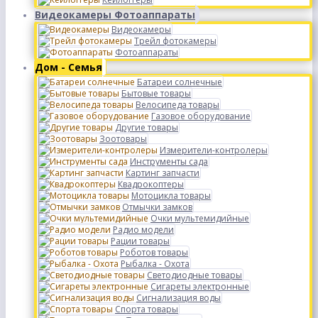
Видеокамеры Фотоаппараты
Видеокамеры
Трейл фотокамеры
Фотоаппараты
Дом - Семья
Батареи солнечные
Бытовые товары
Велосипеда товары
Газовое оборудование
Другие товары
Зоотовары
Измерители-контролеры
Инструменты сада
Картинг запчасти
Квадрокоптеры
Мотоцикла товары
Отмычки замков
Очки мультемидийные
Радио модели
Рации товары
Роботов товары
Рыбалка - Охота
Светодиодные товары
Сигареты электронные
Сигнализация воды
Спорта товары