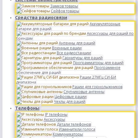
Замков товары
Сейфов товары
Средства радиосвязи
Аккумуляторные
батареи для раций
Аксессуары для раций по
брендам
Антенны для раций
Военные рации
Все радиостанции
Гарнитуры для раций
Программаторы для раций
Программное
обеспечение для раций
Рации 27МГц СИ-БИ
диапазона
Рации для горнолыжников
Спутниковые антенны
Цифровые рации
Чехлы для раций
Телефоны
IP телефоны
Аксессуары
Детали телефонов
Изменители голоса
Коммуникаторы