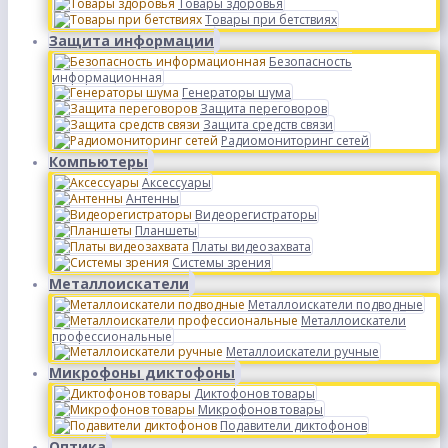
Товары здоровья
Товары при бетствиях
Защита информации
Безопасность
информационная
Генераторы шума
Защита переговоров
Защита средств связи
Радиомониторинг сетей
Компьютеры
Аксессуары
Антенны
Видеорегистраторы
Планшеты
Платы видеозахвата
Системы зрения
Металлоискатели
Металлоискатели подводные
Металлоискатели
профессиональные
Металлоискатели ручные
Микрофоны диктофоны
Диктофонов товары
Микрофонов товары
Подавители диктофонов
Оптика