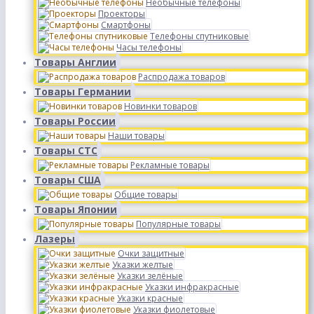
Необычные телефоны
Проекторы
Смартфоны
Телефоны спутниковые
Часы телефоны
Товары Англии
Распродажа товаров
Товары Германии
Новинки товаров
Товары России
Наши товары
Товары СТС
Рекламные товары
Товары США
Общие товары
Товары Японии
Популярные товары
Лазеры
Очки защитные
Указки желтые
Указки зелёные
Указки инфракрасные
Указки красные
Указки фиолетовые