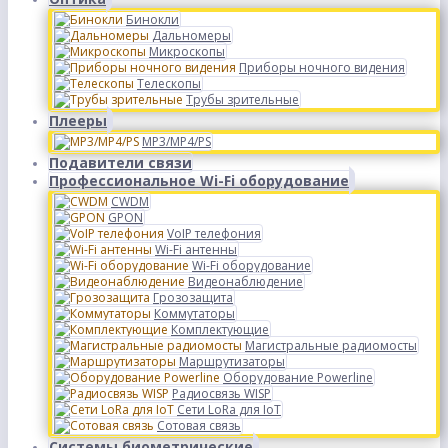
Бинокли
Дальномеры
Микроскопы
Приборы ночного видения
Телескопы
Трубы зрительные
Плееры
MP3/MP4/PS
Подавители связи
Профессиональное Wi-Fi оборудование
CWDM
GPON
VoIP телефония
Wi-Fi антенны
Wi-Fi оборудование
Видеонаблюдение
Грозозащита
Коммутаторы
Комплектующие
Магистральные радиомосты
Маршрутизаторы
Оборудование Powerline
Радиосвязь WISP
Сети LoRa для IoT
Сотовая связь
Системы биометрические