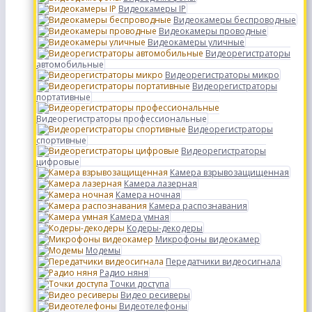
Видеокамеры IP
Видеокамеры беспроводные
Видеокамеры проводные
Видеокамеры уличные
Видеорегистраторы
автомобильные
Видеорегистраторы микро
Видеорегистраторы
портативные
Видеорегистраторы профессиональные
Видеорегистраторы
спортивные
Видеорегистраторы
цифровые
Камера взрывозащищенная
Камера лазерная
Камера ночная
Камера распознавания
Камера умная
Кодеры-декодеры
Микрофоны видеокамер
Модемы
Передатчики видеосигнала
Радио няня
Точки доступа
Видео ресиверы
Видеотелефоны