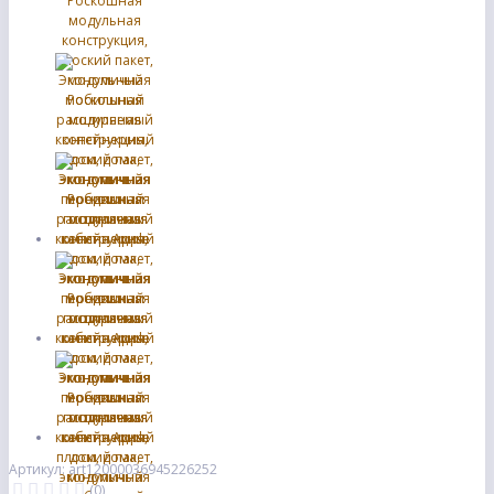
Артикул: art12000036945226252
(0)