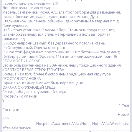
переключателем, гнездами, ЕТК.
Дополнительные аксессуары
Мебель, сантехника, кухня, A/C, электроприборы для размещения,
офис, общежитие, туалет, кухня, ванная комната, Душ,
Стальная крыша, панели обшивки, декоративный материал и т. д.
Преимущество
(1) быстрая установка: 2 часа/набор, Стоимость труда спасения;
(2) антиржавейный: вся сталь материальной пользы Горячая
гальванизед;
(3) Водонепроницаемый: без деревянного потолка, стены;
(4) Огнеупорный: Оценка огня ранг
(5) Простой фундамент: просто нужно 12 шт бетонный фундамент;
(6) Ветр-устойчивый (Уровень 11) и анти -- сейсмический (ранг 9)
СТОИМОСТЬ НИЗКАЯ
Стоимость контейнера на 30% ниже, чем у традиционного здания.
КОРОТКОЕ ВРЕМЯ СТРОИТЕЛЬСТВА
Больше чем 85% более быстро чем Традиционная структура.
ПРОСТАЯ УСТАНОВКА
Здание контейнера может быть перемещено.
ОХРАНА ОКРУЖАЮЩЕЙ СРЕДЫ
Без ущерба для окружающей среды
Профиль компании
Year
1 Year
Состояние
Новый
APP
Hospital /Apartment /Villa /Hotel, Hotel/Villa/Warehouse
after-sale service