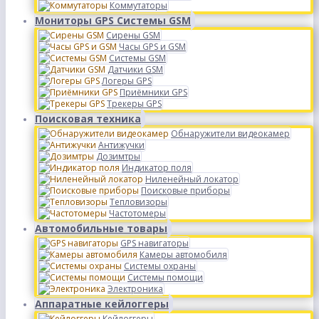
Коммутаторы
Мониторы GPS Системы GSM
Сирены GSM
Часы GPS и GSM
Системы GSM
Датчики GSM
Логеры GPS
Приёмники GPS
Трекеры GPS
Поисковая техника
Обнаружители видеокамер
Антижучки
Дозимтры
Индикатор поля
Ниленейный локатор
Поисковые приборы
Тепловизоры
Частотомеры
Автомобильные товары
GPS навигаторы
Камеры автомобиля
Системы охраны
Системы помощи
Электроника
Аппаратные кейлоггеры
Кейлоггеры