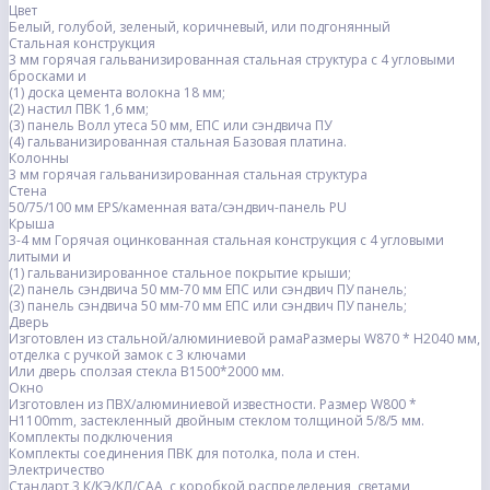
Цвет
Белый, голубой, зеленый, коричневый, или подгонянный
Стальная конструкция
3 мм горячая гальванизированная стальная структура с 4 угловыми
бросками и
(1) доска цемента волокна 18 мм;
(2) настил ПВК 1,6 мм;
(3) панель Волл утеса 50 мм, ЕПС или сэндвича ПУ
(4) гальванизированная стальная Базовая платина.
Колонны
3 мм горячая гальванизированная стальная структура
Стена
50/75/100 мм EPS/каменная вата/сэндвич-панель PU
Крыша
3-4 мм Горячая оцинкованная стальная конструкция с 4 угловыми
литыми и
(1) гальванизированное стальное покрытие крыши;
(2) панель сэндвича 50 мм-70 мм ЕПС или сэндвич ПУ панель;
(3) панель сэндвича 50 мм-70 мм ЕПС или сэндвич ПУ панель;
Дверь
Изготовлен из стальной/алюминиевой рамаРазмеры W870 * H2040 мм,
отделка с ручкой замок с 3 ключами
Или дверь сползая стекла В1500*2000 мм.
Окно
Изготовлен из ПВХ/алюминиевой известности. Размер W800 *
H1100mm, застекленный двойным стеклом толщиной 5/8/5 мм.
Комплекты подключения
Комплекты соединения ПВК для потолка, пола и стен.
Электричество
Стандарт 3 К/КЭ/КЛ/САА, с коробкой распределения, светами,