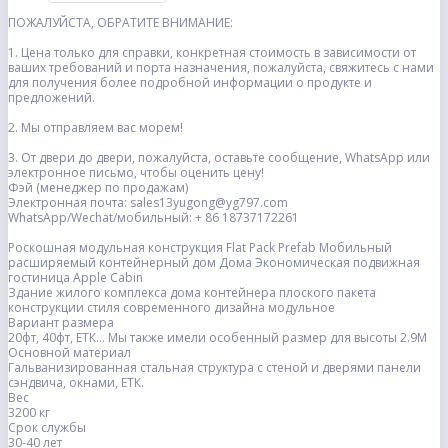
ПОЖАЛУЙСТА, ОБРАТИТЕ ВНИМАНИЕ:
1. Цена только для справки, конкретная стоимость в зависимости от
ваших требований и порта назначения, пожалуйста, свяжитесь с нами
для получения более подробной информации о продукте и
предложений.
2. Мы отправляем вас морем!
3. От двери до двери, пожалуйста, оставьте сообщение, WhatsApp или
электронное письмо, чтобы оценить цену!
Фэй (менеджер по продажам)
Электронная почта: sales13yugong@yg797.com
WhatsApp/Wechat/мобильный: + 86 18737172261
Роскошная модульная конструкция Flat Pack Prefab Мобильный
расширяемый контейнерный дом Дома Экономическая подвижная
гостиница Apple Cabin
Здание жилого комплекса дома контейнера плоского пакета
конструкции стиля современного дизайна модульное
Вариант размера
20фт, 40фт, ЕТК… Мы также имели особенный размер для высоты 2.9М
Основной материал
Гальванизированная стальная структура с стеной и дверями панели
сэндвича, окнами, ЕТК.
Вес
3200 кг
Срок службы
30-40 лет