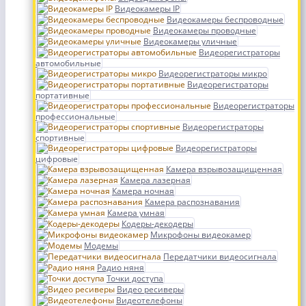
Видеокамеры IP
Видеокамеры беспроводные
Видеокамеры проводные
Видеокамеры уличные
Видеорегистраторы
автомобильные
Видеорегистраторы микро
Видеорегистраторы
портативные
Видеорегистраторы
профессиональные
Видеорегистраторы
спортивные
Видеорегистраторы
цифровые
Камера взрывозащищенная
Камера лазерная
Камера ночная
Камера распознавания
Камера умная
Кодеры-декодеры
Микрофоны видеокамер
Модемы
Передатчики видеосигнала
Радио няня
Точки доступа
Видео ресиверы
Видеотелефоны