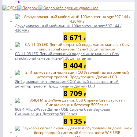
Двухдиапазонный мобильный 100w антенна sgm507 144 /
430MHz
8 671
₽
CA-11-05 LED Легкий открытый поддельные манекен Cctv
simulational камеры IR 2-в-1 30шт питания
9 404
₽
2in1 дымовая сигнализация CO Угарный газ встроенный
детектор тревоги Предупредить Датчик LCD
8 709
₽
868,4 МГц Z-Wave Датчик USB Сирена Свет Звуковая
Сигнализация Детектор 500Series
8 135
₽