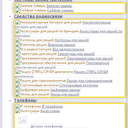
Замков товары
Сейфов товары
Средства радиосвязи
Аккумуляторные
батареи для раций
Аксессуары для раций по
брендам
Антенны для раций
Военные рации
Все радиостанции
Гарнитуры для раций
Программаторы для раций
Программное
обеспечение для раций
Рации 27МГц СИ-БИ
диапазона
Рации для горнолыжников
Спутниковые антенны
Цифровые рации
Чехлы для раций
Телефоны
IP телефоны
Аксессуары
Детали телефонов