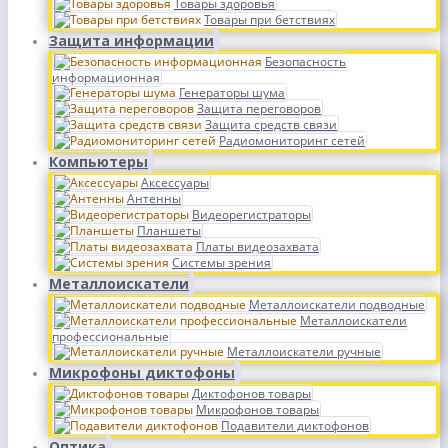
Товары здоровья
Товары при бетствиях
Защита информации
Безопасность
информационная
Генераторы шума
Защита переговоров
Защита средств связи
Радиомониторинг сетей
Компьютеры
Аксессуары
Антенны
Видеорегистраторы
Планшеты
Платы видеозахвата
Системы зрения
Металлоискатели
Металлоискатели подводные
Металлоискатели
профессиональные
Металлоискатели ручные
Микрофоны диктофоны
Диктофонов товары
Микрофонов товары
Подавители диктофонов
Оптика