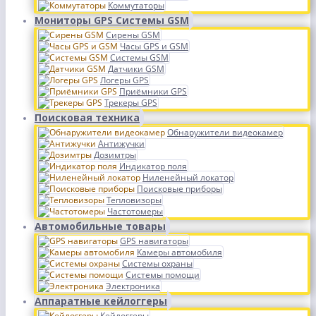
Коммутаторы
Мониторы GPS Системы GSM
Сирены GSM
Часы GPS и GSM
Системы GSM
Датчики GSM
Логеры GPS
Приёмники GPS
Трекеры GPS
Поисковая техника
Обнаружители видеокамер
Антижучки
Дозимтры
Индикатор поля
Ниленейный локатор
Поисковые приборы
Тепловизоры
Частотомеры
Автомобильные товары
GPS навигаторы
Камеры автомобиля
Системы охраны
Системы помощи
Электроника
Аппаратные кейлоггеры
Кейлоггеры