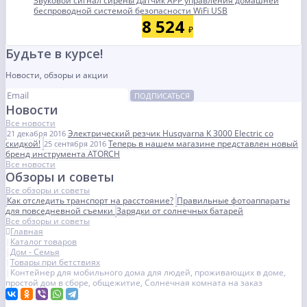
Звуковой сигнал сирены Датчик APP управления домашней
беспроводной системой безопасности WiFi USB
8 524
₽
Будьте в курсе!
Новости, обзоры и акции
ПОДПИСАТЬСЯ
Новости
Все новости
Электрический резчик Husqvarna K 3000 Electric со
21 декабря 2016
скидкой!
Теперь в нашем магазине представлен новый
25 сентября 2016
бренд инструмента ATORCH
Все новости
Обзоры и советы
Все обзоры и советы
Как отследить транспорт на расстояние?
Правильные фотоаппараты
для повседневной съемки
Зарядки от солнечных батарей
Все обзоры и советы
Главная
Каталог товаров
Дом - Семья
Товары при бетствиях
Контейнер для мобильного дома для людей, проживающих в доме,
простой дом в сборе, общежитие, Солнечная комната на заказ