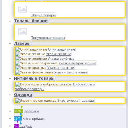
Общие товары
Товары Японии
Популярные товары
Лазеры
Очки защитные
Указки желтые
Указки зелёные
Указки инфракрасные
Указки красные
Указки фиолетовые
Интимные товары
Вибраторы и
вибромассажеры
Одежда
Экзотическая одежда
Новинки
NEW
Хиты продаж
ХИТ
Скидки
%