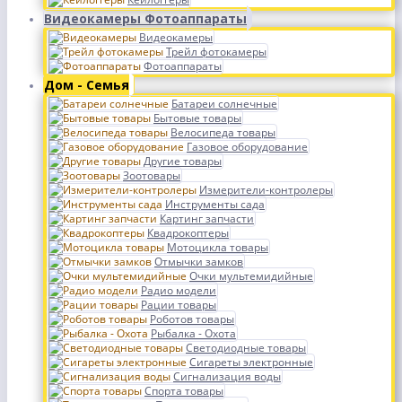
Видеокамеры Фотоаппараты
Видеокамеры
Трейл фотокамеры
Фотоаппараты
Дом - Семья
Батареи солнечные
Бытовые товары
Велосипеда товары
Газовое оборудование
Другие товары
Зоотовары
Измерители-контролеры
Инструменты сада
Картинг запчасти
Квадрокоптеры
Мотоцикла товары
Отмычки замков
Очки мультемидийные
Радио модели
Рации товары
Роботов товары
Рыбалка - Охота
Светодиодные товары
Сигареты электронные
Сигнализация воды
Спорта товары