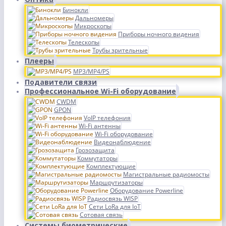
Бинокли
Дальномеры
Микроскопы
Приборы ночного видения
Телескопы
Трубы зрительные
Плееры
MP3/MP4/PS
Подавители связи
Профессиональное Wi-Fi оборудование
CWDM
GPON
VoIP телефония
Wi-Fi антенны
Wi-Fi оборудование
Видеонаблюдение
Грозозащита
Коммутаторы
Комплектующие
Магистральные радиомосты
Маршрутизаторы
Оборудование Powerline
Радиосвязь WISP
Сети LoRa для IoT
Сотовая связь
Системы биометрические