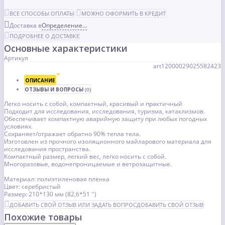
ВСЕ СПОСОБЫ ОПЛАТЫ
МОЖНО ОФОРМИТЬ В КРЕДИТ
Доставка в
Определение...
ПОДРОБНЕЕ О ДОСТАВКЕ
Основные характеристики
Артикул
art12000029025582423
ОПИСАНИЕ
ОТЗЫВЫ И ВОПРОСЫ
(0)
Легко носить с собой, компактный, красивый и практичный
Подходит для исследования, исследования, туризма, катаклизмов.
Обеспечивает компактную аварийную защиту при любых погодных
условиях.
Сохраняет/отражает обратно 90% тепла тела.
Изготовлен из прочного изоляционного майларового материала для
исследования пространства.
Компактный размер, легкий вес, легко носить с собой.
Многоразовые, водонепроницаемые и ветрозащитные.
Материал: полиэтиленовая пленка
Цвет: серебристый
Размер: 210*130 мм (82,6*51 '')
ДОБАВИТЬ СВОЙ ОТЗЫВ ИЛИ ЗАДАТЬ ВОПРОС
ДОБАВИТЬ СВОЙ ОТЗЫВ
Похожие товары