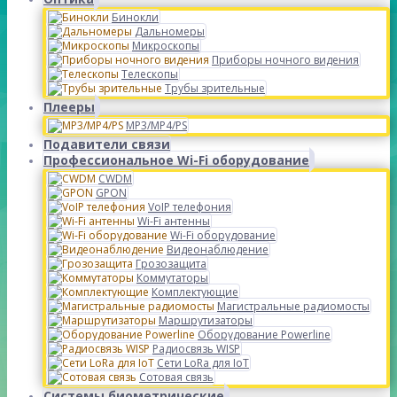
Бинокли
Дальномеры
Микроскопы
Приборы ночного видения
Телескопы
Трубы зрительные
Плееры
MP3/MP4/PS
Подавители связи
Профессиональное Wi-Fi оборудование
CWDM
GPON
VoIP телефония
Wi-Fi антенны
Wi-Fi оборудование
Видеонаблюдение
Грозозащита
Коммутаторы
Комплектующие
Магистральные радиомосты
Маршрутизаторы
Оборудование Powerline
Радиосвязь WISP
Сети LoRa для IoT
Сотовая связь
Системы биометрические