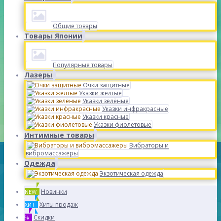
Общие товары
Товары Японии
Популярные товары
Лазеры
Очки защитные
Указки желтые
Указки зелёные
Указки инфракрасные
Указки красные
Указки фиолетовые
Интимные товары
Вибраторы и
вибромассажеры
Одежда
Экзотическая одежда
Новинки
NEW
Хиты продаж
ХИТ
Скидки
%