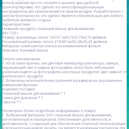
использования просто сложите и храните для удобной
транспортировки, что сделает его многофункциональным
инструментом для приключений на свежем воздухе. Разработанное с
учетом безопасности, это одеяло является обязательным для любого
любителя активного отдыха.
Характеристики:
Название продукта: спальный мешок для выживания
Вес: 133 г
Размер хранилища: около 13x7x7 см/5,12x2,76x2,76 дюймов
Расширенный размер: около 210x90 см/82,68x35,43 дюймов
Материал: композитная пленка из алюминиевой фольги
Упаковка: тканевый мешок
Теплое напоминание:
1. Из-за таких причин, как цветовая температура монитора, камера,
окружающий свет и навыки фотографии, могут быть небольшие
различия в цвете на фотографиях некоторых продуктов. Цвет зависит от
фактического продукта!
2. Возможны незначительные различия в размерах из-за различных
измерений вручную
Комплект поставки:
Спальный мешок для выживания * 1
Сумка для хранения * 1
Свисток * 1
Посмотреть более подробную информацию о товаре
1. Выбранный материал: этот спальный мешок для выживания,
изготовленный из материалов, обеспечивает долговечность и
долговечность. Созданный для обеспечения отличной теплоизоляции
и водонепроницаемой защиты, он является надежным партнером для