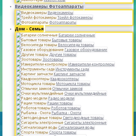
Видеокамеры Фотоаппараты
Видеокамеры
Трейл фотокамеры
Фотоаппараты
Дом - Семья
Батареи солнечные
Бытовые товары
Велосипеда товары
Газовое оборудование
Другие товары
Зоотовары
Измерители-контролеры
Инструменты сада
Картинг запчасти
Квадрокоптеры
Мотоцикла товары
Отмычки замков
Очки мультемидийные
Радио модели
Рации товары
Роботов товары
Рыбалка - Охота
Светодиодные товары
Сигареты электронные
Сигнализация воды
Спорта товары