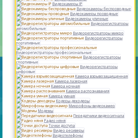
Видеокамеры IP
Видеокамеры беспроводные
Видеокамеры проводные
Видеокамеры уличные
Видеорегистраторы
автомобильные
Видеорегистраторы микро
Видеорегистраторы
портативные
Видеорегистраторы профессиональные
Видеорегистраторы
спортивные
Видеорегистраторы
цифровые
Камера взрывозащищенная
Камера лазерная
Камера ночная
Камера распознавания
Камера умная
Кодеры-декодеры
Микрофоны видеокамер
Модемы
Передатчики видеосигнала
Радио няня
Точки доступа
Видео ресиверы
Видеотелефоны