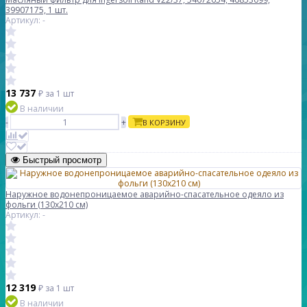
39907175, 1 шт.
Артикул: -
13 737
₽
за 1 шт
В наличии
-
+
В КОРЗИНУ
Быстрый просмотр
Наружное водонепроницаемое аварийно-спасательное одеяло из
фольги (130x210 см)
Артикул: -
12 319
₽
за 1 шт
В наличии