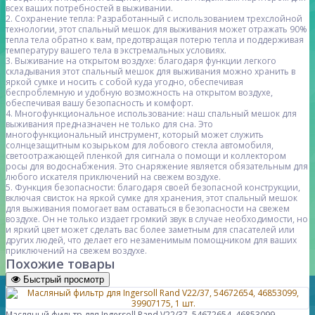
всех ваших потребностей в выживании.
2. Сохранение тепла: Разработанный с использованием трехслойной
технологии, этот спальный мешок для выживания может отражать 90%
тепла тела обратно к вам, предотвращая потерю тепла и поддерживая
температуру вашего тела в экстремальных условиях.
3. Выживание на открытом воздухе: благодаря функции легкого
складывания этот спальный мешок для выживания можно хранить в
яркой сумке и носить с собой куда угодно, обеспечивая
беспроблемную и удобную возможность на открытом воздухе,
обеспечивая вашу безопасность и комфорт.
4. Многофункциональное использование: наш спальный мешок для
выживания предназначен не только для сна. Это
многофункциональный инструмент, который может служить
солнцезащитным козырьком для лобового стекла автомобиля,
светоотражающей пленкой для сигнала о помощи и коллектором
росы для водоснабжения. Это снаряжение является обязательным для
любого искателя приключений на свежем воздухе.
5. Функция безопасности: благодаря своей безопасной конструкции,
включая свисток на яркой сумке для хранения, этот спальный мешок
для выживания помогает вам оставаться в безопасности на свежем
воздухе. Он не только издает громкий звук в случае необходимости, но
и яркий цвет может сделать вас более заметным для спасателей или
других людей, что делает его незаменимым помощником для ваших
приключений на свежем воздухе.
Похожие товары
Быстрый просмотр
Масляный фильтр для Ingersoll Rand V22/37, 54672654, 46853099,