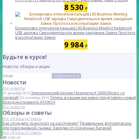
8 530
₽
Блокировка отпечатков пальцев L9S Business Meeting Notebook
USB зарядка Сверхдлительное время ожидания Замок Простота
в эксплуатации Замок
9 984
₽
Будьте в курсе!
Новости, обзоры и акции
ПОДПИСАТЬСЯ
Новости
Все новости
Электрический резчик Husqvarna K 3000 Electric со
21 декабря 2016
скидкой!
Теперь в нашем магазине представлен новый
25 сентября 2016
бренд инструмента ATORCH
Все новости
Обзоры и советы
Все обзоры и советы
Как отследить транспорт на расстояние?
Правильные фотоаппараты
для повседневной съемки
Зарядки от солнечных батарей
Все обзоры и советы
Главная