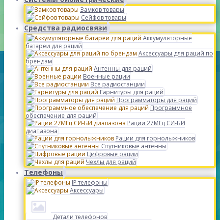
Замков товары
Сейфов товары
Средства радиосвязи
Аккумуляторные
батареи для раций
Аксессуары для раций по
брендам
Антенны для раций
Военные рации
Все радиостанции
Гарнитуры для раций
Программаторы для раций
Программное
обеспечение для раций
Рации 27МГц СИ-БИ
диапазона
Рации для горнолыжников
Спутниковые антенны
Цифровые рации
Чехлы для раций
Телефоны
IP телефоны
Аксессуары
Детали телефонов