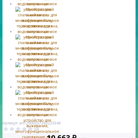
Артикул: art12000037263220346
(0)
10 663 ₽