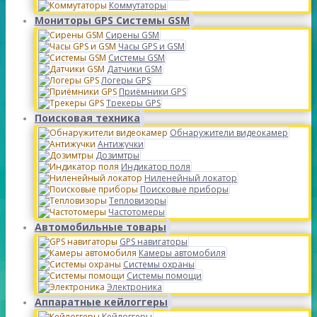
Коммутаторы
Мониторы GPS Системы GSM
Сирены GSM
Часы GPS и GSM
Системы GSM
Датчики GSM
Логеры GPS
Приёмники GPS
Трекеры GPS
Поисковая техника
Обнаружители видеокамер
Антижучки
Дозимтры
Индикатор поля
Ниленейный локатор
Поисковые приборы
Тепловизоры
Частотомеры
Автомобильные товары
GPS навигаторы
Камеры автомобиля
Системы охраны
Системы помощи
Электроника
Аппаратные кейлоггеры
Кейлоггеры