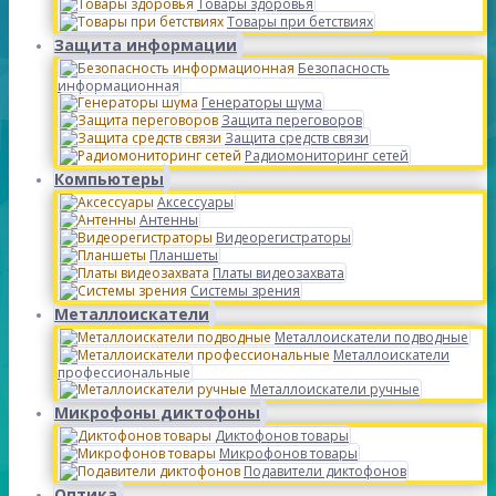
Товары здоровья
Товары при бетствиях
Защита информации
Безопасность
информационная
Генераторы шума
Защита переговоров
Защита средств связи
Радиомониторинг сетей
Компьютеры
Аксессуары
Антенны
Видеорегистраторы
Планшеты
Платы видеозахвата
Системы зрения
Металлоискатели
Металлоискатели подводные
Металлоискатели
профессиональные
Металлоискатели ручные
Микрофоны диктофоны
Диктофонов товары
Микрофонов товары
Подавители диктофонов
Оптика