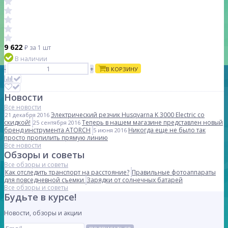
9 622
₽
за 1 шт
В наличии
-
+
В КОРЗИНУ
Новости
Все новости
Электрический резчик Husqvarna K 3000 Electric со
21 декабря 2016
скидкой!
Теперь в нашем магазине представлен новый
25 сентября 2016
бренд инструмента ATORCH
Никогда еще не было так
5 июня 2016
просто пропилить прямую линию
Все новости
Обзоры и советы
Все обзоры и советы
Как отследить транспорт на расстояние?
Правильные фотоаппараты
для повседневной съемки
Зарядки от солнечных батарей
Все обзоры и советы
Будьте в курсе!
Новости, обзоры и акции