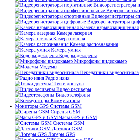
Видеорегистраторы 
Видеорегистра
Видеорегистраторы с
Видеорегистраторы ци
Камера взрывозащищенная
Камера лазерная
Камера ночная
Камера распознавания
Камера умная
Кодеры-декодеры
Микрофоны видеокамер
Модемы
Передатчики видеосигнала
Радио няня
Точки доступа
Видео ресиверы
Видеотелефоны
Коммутаторы
Мониторы GPS Системы GSM
Сирены GSM
Часы GPS и GSM
Системы GSM
Датчики GSM
Логеры GPS
Приёмники GPS