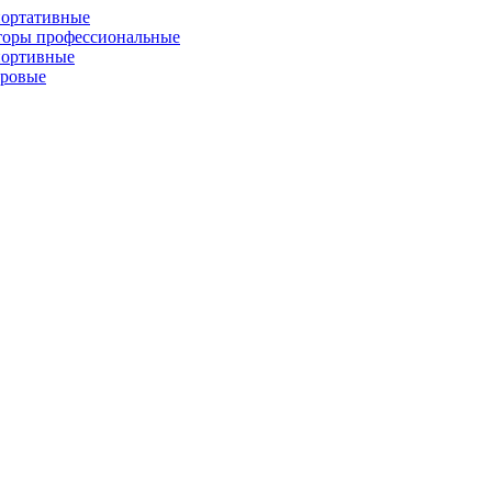
портативные
торы профессиональные
портивные
фровые