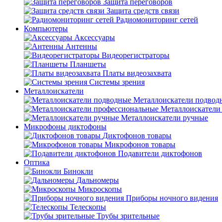
Защита переговоров
Защита средств связи
Радиомониторинг сетей
Компьютеры
Аксессуары
Антенны
Видеорегистраторы
Планшеты
Платы видеозахвата
Системы зрения
Металлоискатели
Металлоискатели подвод
Металлоискатели
Металлоискатели ручные
Микрофоны диктофоны
Диктофонов товары
Микрофонов товары
Подавители диктофонов
Оптика
Бинокли
Дальномеры
Микроскопы
Приборы ночного видения
Телескопы
Трубы зрительные