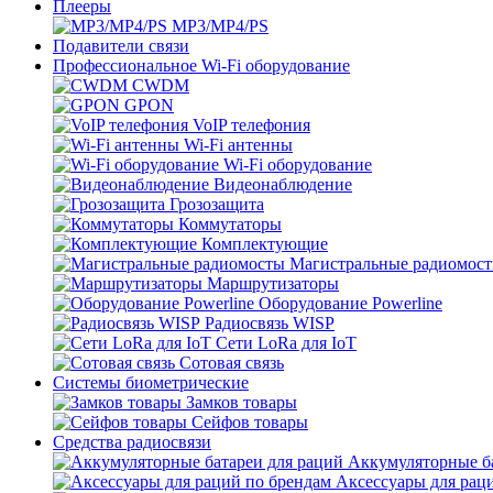
Плееры
MP3/MP4/PS
Подавители связи
Профессиональное Wi-Fi оборудование
CWDM
GPON
VoIP телефония
Wi-Fi антенны
Wi-Fi оборудование
Видеонаблюдение
Грозозащита
Коммутаторы
Комплектующие
Магистральные радиомос
Маршрутизаторы
Оборудование Powerline
Радиосвязь WISP
Сети LoRa для IoT
Сотовая связь
Системы биометрические
Замков товары
Сейфов товары
Средства радиосвязи
Аккумуляторные ба
Аксессуары для рац