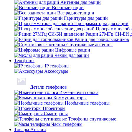
Антенны для раций
Военные рации
Все радиостанции
Гарнитуры для раций
Программаторы для раций
Программное обе
Рации 27МГц СИ-БИ д
Рации для горнолыжников
Спутниковые антенны
Цифровые рации
Чехлы для раций
Телефоны
IP телефоны
Аксессуары
Детали телефонов
Изменители голоса
Коммуникаторы
Необычные телефоны
Проекторы
Смартфоны
Телефоны спутниковые
Часы телефоны
Товары Англии