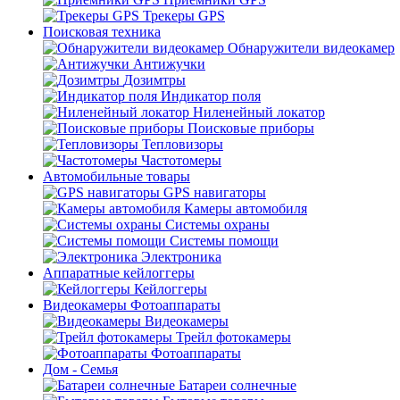
Трекеры GPS
Поисковая техника
Обнаружители видеокамер
Антижучки
Дозимтры
Индикатор поля
Ниленейный локатор
Поисковые приборы
Тепловизоры
Частотомеры
Автомобильные товары
GPS навигаторы
Камеры автомобиля
Системы охраны
Системы помощи
Электроника
Аппаратные кейлоггеры
Кейлоггеры
Видеокамеры Фотоаппараты
Видеокамеры
Трейл фотокамеры
Фотоаппараты
Дом - Семья
Батареи солнечные