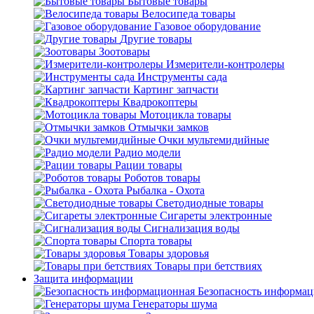
Бытовые товары
Велосипеда товары
Газовое оборудование
Другие товары
Зоотовары
Измерители-контролеры
Инструменты сада
Картинг запчасти
Квадрокоптеры
Мотоцикла товары
Отмычки замков
Очки мультемидийные
Радио модели
Рации товары
Роботов товары
Рыбалка - Охота
Светодиодные товары
Сигареты электронные
Сигнализация воды
Спорта товары
Товары здоровья
Товары при бетствиях
Защита информации
Безопасность информа
Генераторы шума