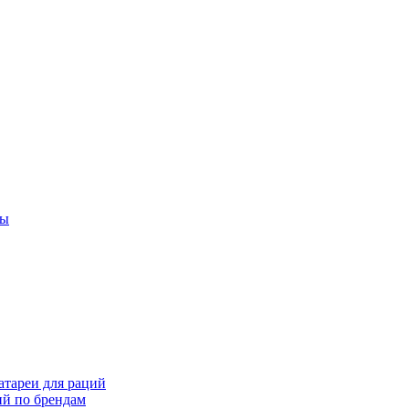
ты
тареи для раций
ий по брендам