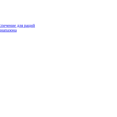
спечение для раций
иапазона