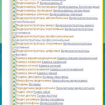
Видеокамеры IP
Видеокамеры беспроводные
Видеокамеры проводные
Видеокамеры уличные
Видеорегистраторы
автомобильные
Видеорегистраторы микро
Видеорегистраторы
портативные
Видеорегистраторы профессиональные
Видеорегистраторы
спортивные
Видеорегистраторы
цифровые
Камера взрывозащищенная
Камера лазерная
Камера ночная
Камера распознавания
Камера умная
Кодеры-декодеры
Микрофоны видеокамер
Модемы
Передатчики видеосигнала
Радио няня
Точки доступа
Видео ресиверы
Видеотелефоны