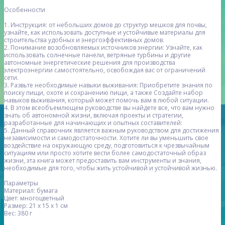
Особенности
1. Инструкция: от небольших домов до структур мешков для почвы,
узнайте, как использовать доступные и устойчивые материалы для
строительства удобных и энергоэффективных домов.
2. Понимание возобновляемых источников энергии: Узнайте, как
использовать солнечные панели, ветряные турбины и другие
автономные энергетические решения для производства
электроэнергии самостоятельно, освобождая вас от ограничений
сети.
3. Развьте необходимые навыки выживания: Приобретите знания по
поиску пищи, охоте и сохранению пищи, а также Создайте набор
навыков выживания, который может помочь вам в любой ситуации.
4. В этом всеобъемлющем руководстве вы найдете все, что вам нужно
знать об автономной жизни, включая проекты и стратегии,
разработанные для начинающих и опытных составителей:
5. Данный справочник является важным руководством для достижения
независимости и самодостаточности. Хотите ли вы уменьшить свое
воздействие на окружающую среду, подготовиться к чрезвычайным
ситуациям или просто хотите вести более самодостаточный образ
жизни, эта книга может предоставить вам инструменты и знания,
необходимые для того, чтобы жить устойчивой и устойчивой жизнью.
Параметры
Материал: бумага
Цвет: многоцветный
Размер: 21 х 15 х 1 см
Вес: 380 г