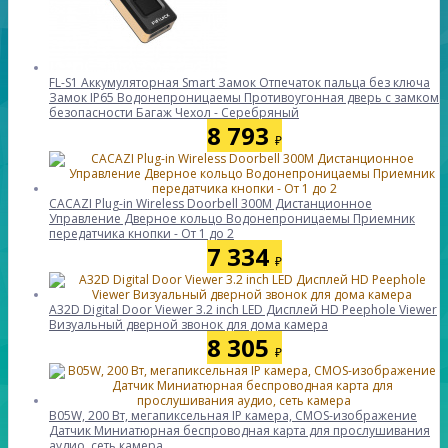
FL-S1 Аккумуляторная Smart Замок Отпечаток пальца без ключа
Замок IP65 Водонепроницаемы Противоугонная дверь с замком
безопасности Багаж Чехол - Серебряный
8 793
₽
CACAZI Plug-in Wireless Doorbell 300M Дистанционное
Управление Дверное кольцо Водонепроницаемы Приемник
передатчика кнопки - От 1 до 2
7 334
₽
A32D Digital Door Viewer 3.2 inch LED Дисплей HD Peephole Viewer
Визуальный дверной звонок для дома камера
8 305
₽
B05W, 200 Вт, мегапиксельная IP камера, CMOS-изображение
Датчик Миниатюрная беспроводная карта для прослушивания
аудио, сеть камера