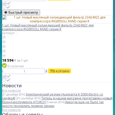
Быстрый просмотр
1 шт. Новый масляный охлаждающий фильтр 23424922 для
компрессора INGERSOLL RAND серии R
Артикул: -
18 594
₽
за 1 шт
В наличии
-
+
В КОРЗИНУ
Новости
Все новости
Электрический резчик Husqvarna K 3000 Electric со
21 декабря 2016
скидкой!
Теперь в нашем магазине представлен новый
25 сентября 2016
бренд инструмента ATORCH
Никогда еще не было так
5 июня 2016
просто пропилить прямую линию
Все новости
Обзоры и советы