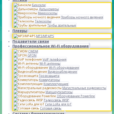
Бинокли
Дальномеры
Микроскопы
Приборы ночного видения
Телескопы
Трубы зрительные
Плееры
MP3/MP4/PS
Подавители связи
Профессиональное Wi-Fi оборудование
CWDM
GPON
VoIP телефония
Wi-Fi антенны
Wi-Fi оборудование
Видеонаблюдение
Грозозащита
Коммутаторы
Комплектующие
Магистральные радиомосты
Маршрутизаторы
Оборудование Powerline
Радиосвязь WISP
Сети LoRa для IoT
Сотовая связь
Системы биометрические