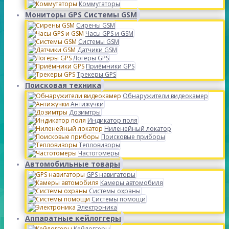
Коммутаторы
Мониторы GPS Системы GSM
Сирены GSM
Часы GPS и GSM
Системы GSM
Датчики GSM
Логеры GPS
Приёмники GPS
Трекеры GPS
Поисковая техника
Обнаружители видеокамер
Антижучки
Дозимтры
Индикатор поля
Ниленейный локатор
Поисковые приборы
Тепловизоры
Частотомеры
Автомобильные товары
GPS навигаторы
Камеры автомобиля
Системы охраны
Системы помощи
Электроника
Аппаратные кейлоггеры
Кейлоггеры