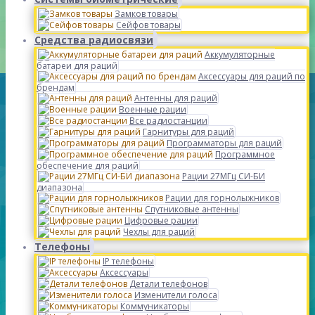
Замков товары
Сейфов товары
Средства радиосвязи
Аккумуляторные
батареи для раций
Аксессуары для раций по
брендам
Антенны для раций
Военные рации
Все радиостанции
Гарнитуры для раций
Программаторы для раций
Программное
обеспечение для раций
Рации 27МГц СИ-БИ
диапазона
Рации для горнолыжников
Спутниковые антенны
Цифровые рации
Чехлы для раций
Телефоны
IP телефоны
Аксессуары
Детали телефонов
Изменители голоса
Коммуникаторы