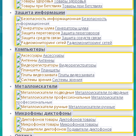
Товары здоровья
Товары при бетствиях
Защита информации
Безопасность
информационная
Генераторы шума
Защита переговоров
Защита средств связи
Радиомониторинг сетей
Компьютеры
Аксессуары
Антенны
Видеорегистраторы
Планшеты
Платы видеозахвата
Системы зрения
Металлоискатели
Металлоискатели подводные
Металлоискатели
профессиональные
Металлоискатели ручные
Микрофоны диктофоны
Диктофонов товары
Микрофонов товары
Подавители диктофонов
Оптика