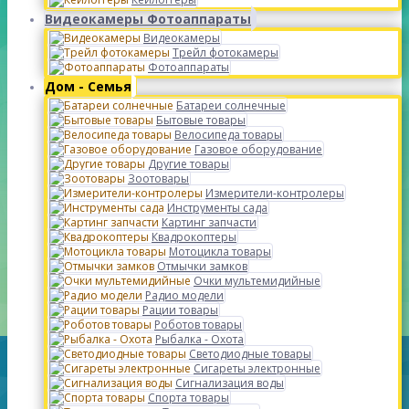
Видеокамеры Фотоаппараты
Видеокамеры
Трейл фотокамеры
Фотоаппараты
Дом - Семья
Батареи солнечные
Бытовые товары
Велосипеда товары
Газовое оборудование
Другие товары
Зоотовары
Измерители-контролеры
Инструменты сада
Картинг запчасти
Квадрокоптеры
Мотоцикла товары
Отмычки замков
Очки мультемидийные
Радио модели
Рации товары
Роботов товары
Рыбалка - Охота
Светодиодные товары
Сигареты электронные
Сигнализация воды
Спорта товары