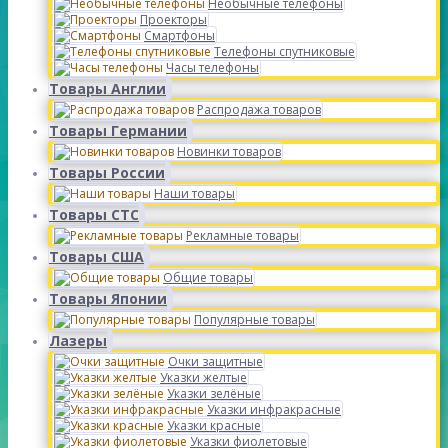
Необычные телефоны
Проекторы
Смартфоны
Телефоны спутниковые
Часы телефоны
Товары Англии
Распродажа товаров
Товары Германии
Новинки товаров
Товары России
Наши товары
Товары СТС
Рекламные товары
Товары США
Общие товары
Товары Японии
Популярные товары
Лазеры
Очки защитные
Указки желтые
Указки зелёные
Указки инфракрасные
Указки красные
Указки фиолетовые