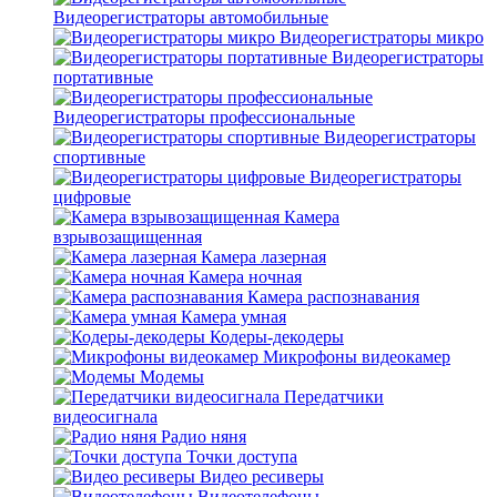
Видеорегистраторы автомобильные
Видеорегистраторы микро
Видеорегистраторы
портативные
Видеорегистраторы профессиональные
Видеорегистраторы
спортивные
Видеорегистраторы
цифровые
Камера
взрывозащищенная
Камера лазерная
Камера ночная
Камера распознавания
Камера умная
Кодеры-декодеры
Микрофоны видеокамер
Модемы
Передатчики
видеосигнала
Радио няня
Точки доступа
Видео ресиверы
Видеотелефоны