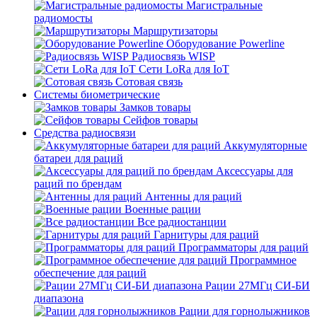
Магистральные
радиомосты
Маршрутизаторы
Оборудование Powerline
Радиосвязь WISP
Сети LoRa для IoT
Сотовая связь
Системы биометрические
Замков товары
Сейфов товары
Средства радиосвязи
Аккумуляторные
батареи для раций
Аксессуары для
раций по брендам
Антенны для раций
Военные рации
Все радиостанции
Гарнитуры для раций
Программаторы для раций
Программное
обеспечение для раций
Рации 27МГц СИ-БИ
диапазона
Рации для горнолыжников