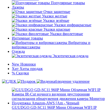
Популярные товары
Лазеры
Очки защитные
Указки желтые
Указки зелёные
Указки инфракрасные
Указки красные
Указки фиолетовые
Интимные товары
Вибраторы и
вибромассажеры
Одежда
Экзотическая одежда
New
Новинки
Хит
Хиты продаж
%
Скидки
GUUDGO GD-SC11 960P Мини Облачная WIFI IP