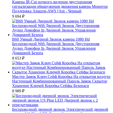
Камера IR-Cut ночного видения двусторонняя
сигнализация обнаружения движения камера Монитор
Поддержка Amazon-AWS [Am - Черный
9 694
₽
B60 Умный Дверной Звонок камера 1080 Hd
Беспроводной Wifi Дверной Звонок Двусторонняя
Аудио Домофон Ip Дверной Звонок Управления
Домашней Безопа
8 653
₽
Мастер Замок Ключ Сейф Коробка На открытом воздухе
Настенный Комбинированный Пароль Замок Скрытое
Хранение Ключей Коробка Сейфы Безопасн
8 989
₽
Беспроводной дверной звонок Электрический дверной