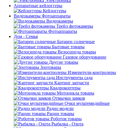
Электроника
Аппаратные кейлоггеры
Кейлоггеры
Видеокамеры Фотоаппараты
Видеокамеры
Трейл фотокамеры
Фотоаппараты
Дом - Семья
Батареи солнечные
Бытовые товары
Велосипеда товары
Газовое оборудование
Другие товары
Зоотовары
Измерители-контролеры
Инструменты сада
Картинг запчасти
Квадрокоптеры
Мотоцикла товары
Отмычки замков
Очки мультемидийные
Радио модели
Рации товары
Роботов товары
Рыбалка - Охота