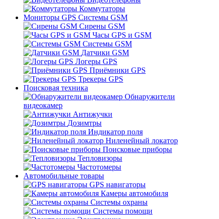
Коммутаторы
Мониторы GPS Системы GSM
Сирены GSM
Часы GPS и GSM
Системы GSM
Датчики GSM
Логеры GPS
Приёмники GPS
Трекеры GPS
Поисковая техника
Обнаружители
видеокамер
Антижучки
Дозимтры
Индикатор поля
Ниленейный локатор
Поисковые приборы
Тепловизоры
Частотомеры
Автомобильные товары
GPS навигаторы
Камеры автомобиля
Системы охраны
Системы помощи