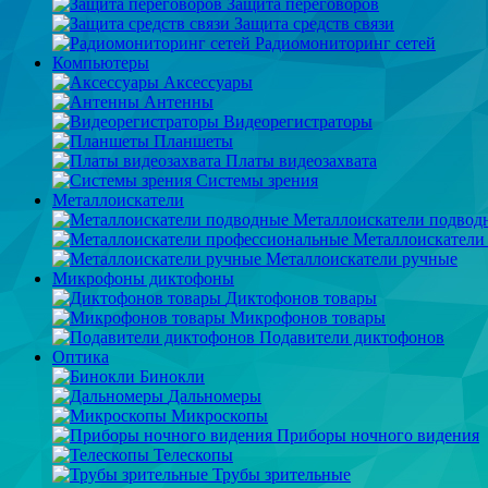
Защита переговоров
Защита средств связи
Радиомониторинг сетей
Компьютеры
Аксессуары
Антенны
Видеорегистраторы
Планшеты
Платы видеозахвата
Системы зрения
Металлоискатели
Металлоискатели подвод
Металлоискатели
Металлоискатели ручные
Микрофоны диктофоны
Диктофонов товары
Микрофонов товары
Подавители диктофонов
Оптика
Бинокли
Дальномеры
Микроскопы
Приборы ночного видения
Телескопы
Трубы зрительные