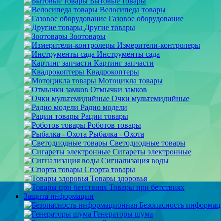
Бытовые товары
Велосипеда товары
Газовое оборудование
Другие товары
Зоотовары
Измерители-контролеры
Инструменты сада
Картинг запчасти
Квадрокоптеры
Мотоцикла товары
Отмычки замков
Очки мультемидийные
Радио модели
Рации товары
Роботов товары
Рыбалка - Охота
Светодиодные товары
Сигареты электронные
Сигнализация воды
Спорта товары
Товары здоровья
Товары при бетствиях
Защита информации
Безопасность информа
Генераторы шума