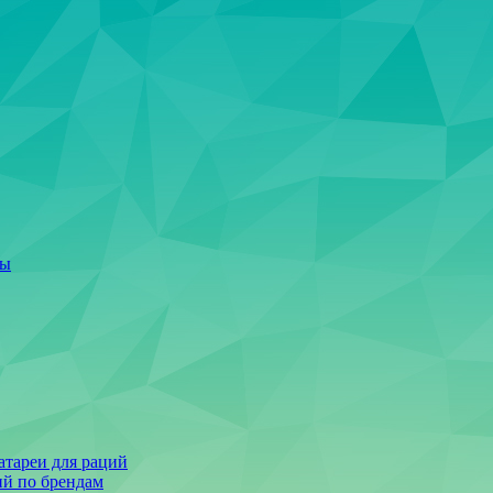
ты
тареи для раций
ий по брендам