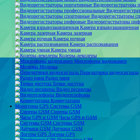
Видеорегистраторы 
Видеорегистра
Видеорегистраторы с
Видеорегистраторы ци
Камера взрывозащищенная
Камера лазерная
Камера ночная
Камера распознавания
Камера умная
Кодеры-декодеры
Микрофоны видеокамер
Модемы
Передатчики видеосигнала
Радио няня
Точки доступа
Видео ресиверы
Видеотелефоны
Коммутаторы
Мониторы GPS Системы GSM
Сирены GSM
Часы GPS и GSM
Системы GSM
Датчики GSM
Логеры GPS
Приёмники GPS