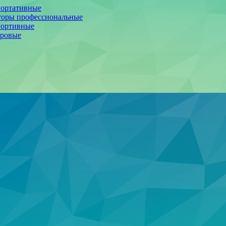
портативные
торы профессиональные
портивные
фровые