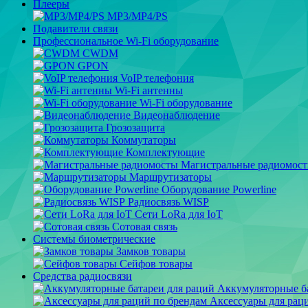
Плееры
MP3/MP4/PS
Подавители связи
Профессиональное Wi-Fi оборудование
CWDM
GPON
VoIP телефония
Wi-Fi антенны
Wi-Fi оборудование
Видеонаблюдение
Грозозащита
Коммутаторы
Комплектующие
Магистральные радиомос
Маршрутизаторы
Оборудование Powerline
Радиосвязь WISP
Сети LoRa для IoT
Сотовая связь
Системы биометрические
Замков товары
Сейфов товары
Средства радиосвязи
Аккумуляторные ба
Аксессуары для рац