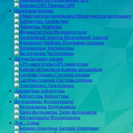
Трекеры GPS
Поисковая техника
Обнаружители видеокамер
Антижучки
Дозимтры
Индикатор поля
Ниленейный локатор
Поисковые приборы
Тепловизоры
Частотомеры
Автомобильные товары
GPS навигаторы
Камеры автомобиля
Системы охраны
Системы помощи
Электроника
Аппаратные кейлоггеры
Кейлоггеры
Видеокамеры Фотоаппараты
Видеокамеры
Трейл фотокамеры
Фотоаппараты
Дом - Семья
Батареи солнечные