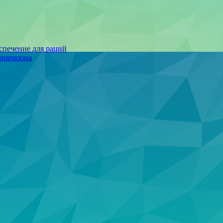
спечение для раций
иапазона