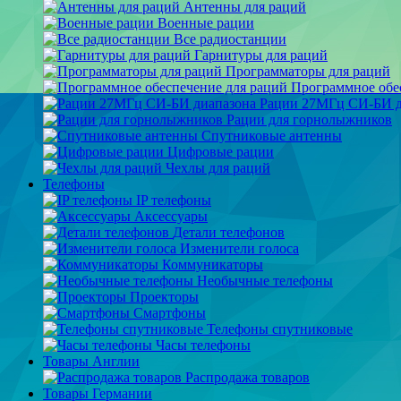
Антенны для раций
Военные рации
Все радиостанции
Гарнитуры для раций
Программаторы для раций
Программное обе
Рации 27МГц СИ-БИ д
Рации для горнолыжников
Спутниковые антенны
Цифровые рации
Чехлы для раций
Телефоны
IP телефоны
Аксессуары
Детали телефонов
Изменители голоса
Коммуникаторы
Необычные телефоны
Проекторы
Смартфоны
Телефоны спутниковые
Часы телефоны
Товары Англии
Распродажа товаров
Товары Германии