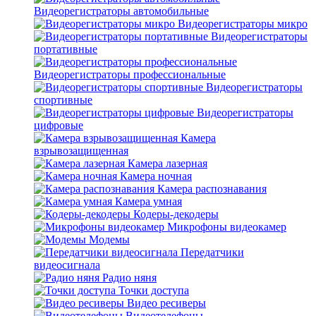
Видеорегистраторы автомобильные
Видеорегистраторы микро
Видеорегистраторы
портативные
Видеорегистраторы профессиональные
Видеорегистраторы
спортивные
Видеорегистраторы
цифровые
Камера
взрывозащищенная
Камера лазерная
Камера ночная
Камера распознавания
Камера умная
Кодеры-декодеры
Микрофоны видеокамер
Модемы
Передатчики
видеосигнала
Радио няня
Точки доступа
Видео ресиверы
Видеотелефоны