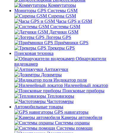
Коммутаторы
Мониторы GPS Системы GSM
Сирены GSM
Часы GPS и GSM
Системы GSM
Датчики GSM
Логеры GPS
Приёмники GPS
Трекеры GPS
Поисковая техника
Обнаружители
видеокамер
Антижучки
Дозимтры
Индикатор поля
Ниленейный локатор
Поисковые приборы
Тепловизоры
Частотомеры
Автомобильные товары
GPS навигаторы
Камеры автомобиля
Системы охраны
Системы помощи