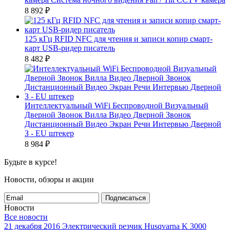
8 892
₽
125 кГц RFID NFC для чтения и записи копир смарт-
карт USB-ридер писатель
8 482
₽
Интеллектуальный WiFi Беспроводной Визуальный
Дверной Звонок Вилла Видео Дверной Звонок
Дистанционный Видео Экран Речи Интервью Дверной
З - EU штекер
8 984
₽
Будьте в курсе!
Новости, обзоры и акции
Подписаться
Новости
Все новости
21 декабря 2016
Электрический резчик Husqvarna K 3000