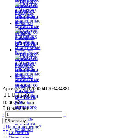
Артикул: art12000041703434881
(0)
10 007 ₽
за 1 шт
В наличии
-
+
В корзину
Нашли дешевле?
Сравнить
Отложить