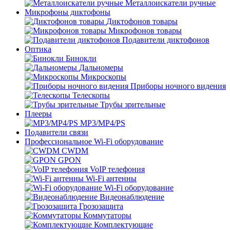
Металлоискатели ручные
Микрофоны диктофоны
Диктофонов товары
Микрофонов товары
Подавители диктофонов
Оптика
Бинокли
Дальномеры
Микроскопы
Приборы ночного видения
Телескопы
Трубы зрительные
Плееры
MP3/MP4/PS
Подавители связи
Профессиональное Wi-Fi оборудование
CWDM
GPON
VoIP телефония
Wi-Fi антенны
Wi-Fi оборудование
Видеонаблюдение
Грозозащита
Коммутаторы
Комплектующие