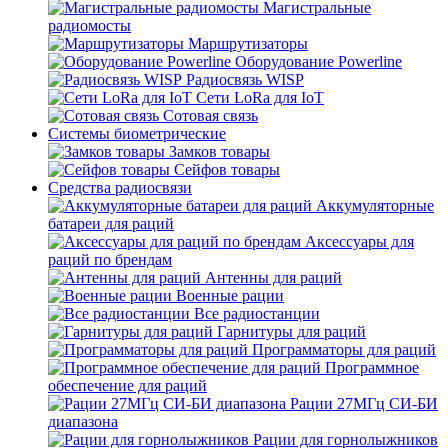
Магистральные
радиомосты
Маршрутизаторы
Оборудование Powerline
Радиосвязь WISP
Сети LoRa для IoT
Сотовая связь
Системы биометрические
Замков товары
Сейфов товары
Средства радиосвязи
Аккумуляторные
батареи для раций
Аксессуары для
раций по брендам
Антенны для раций
Военные рации
Все радиостанции
Гарнитуры для раций
Программаторы для раций
Программное
обеспечение для раций
Рации 27МГц СИ-БИ
диапазона
Рации для горнолыжников