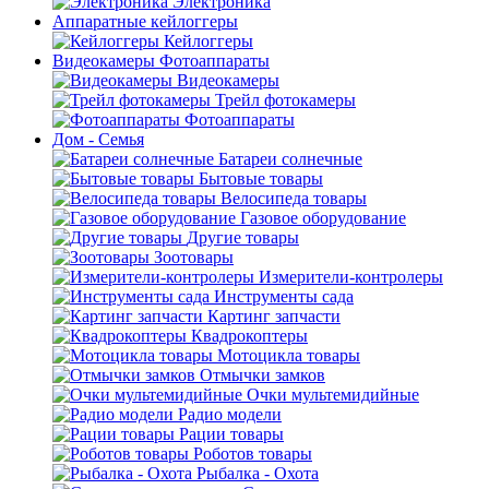
Электроника
Аппаратные кейлоггеры
Кейлоггеры
Видеокамеры Фотоаппараты
Видеокамеры
Трейл фотокамеры
Фотоаппараты
Дом - Семья
Батареи солнечные
Бытовые товары
Велосипеда товары
Газовое оборудование
Другие товары
Зоотовары
Измерители-контролеры
Инструменты сада
Картинг запчасти
Квадрокоптеры
Мотоцикла товары
Отмычки замков
Очки мультемидийные
Радио модели
Рации товары
Роботов товары
Рыбалка - Охота