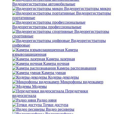
Видеорегистраторы автомобильные
Видеорегистраторы микро
Видеорегистраторы
портативные
Видеорегистраторы профессиональные
Видеорегистраторы
спортивные
Видеорегистраторы
цифровые
Камера
взрывозащищенная
Камера лазерная
Камера ночная
Камера распознавания
Камера умная
Кодеры-декодеры
Микрофоны видеокамер
Модемы
Передатчики
видеосигнала
Радио няня
Точки доступа
Видео ресиверы
Видеотелефоны