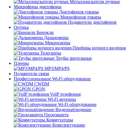
Металлоискатели ручные
Микрофоны диктофоны
Диктофонов товары
Микрофонов товары
Подавители диктофонов
Оптика
Бинокли
Дальномеры
Микроскопы
Приборы ночного видения
Телескопы
Трубы зрительные
Плееры
MP3/MP4/PS
Подавители связи
Профессиональное Wi-Fi оборудование
CWDM
GPON
VoIP телефония
Wi-Fi антенны
Wi-Fi оборудование
Видеонаблюдение
Грозозащита
Коммутаторы
Комплектующие