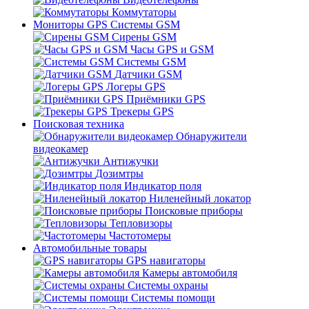
Коммутаторы
Мониторы GPS Системы GSM
Сирены GSM
Часы GPS и GSM
Системы GSM
Датчики GSM
Логеры GPS
Приёмники GPS
Трекеры GPS
Поисковая техника
Обнаружители
видеокамер
Антижучки
Дозимтры
Индикатор поля
Ниленейный локатор
Поисковые приборы
Тепловизоры
Частотомеры
Автомобильные товары
GPS навигаторы
Камеры автомобиля
Системы охраны
Системы помощи