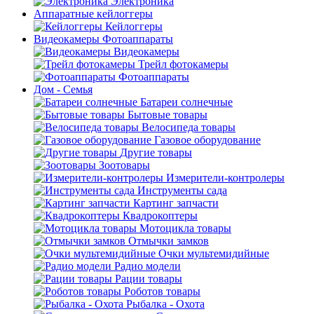
Электроника
Аппаратные кейлоггеры
Кейлоггеры
Видеокамеры Фотоаппараты
Видеокамеры
Трейл фотокамеры
Фотоаппараты
Дом - Семья
Батареи солнечные
Бытовые товары
Велосипеда товары
Газовое оборудование
Другие товары
Зоотовары
Измерители-контролеры
Инструменты сада
Картинг запчасти
Квадрокоптеры
Мотоцикла товары
Отмычки замков
Очки мультемидийные
Радио модели
Рации товары
Роботов товары
Рыбалка - Охота