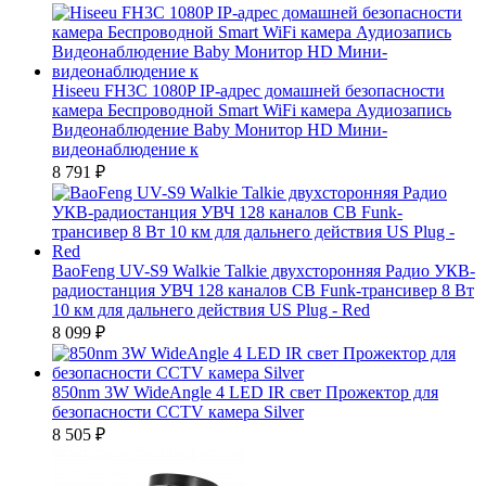
Hiseeu FH3C 1080P IP-адрес домашней безопасности
камера Беспроводной Smart WiFi камера Аудиозапись
Видеонаблюдение Baby Монитор HD Мини-
видеонаблюдение к
8 791
₽
BaoFeng UV-S9 Walkie Talkie двухсторонняя Радио УКВ-
радиостанция УВЧ 128 каналов CB Funk-трансивер 8 Вт
10 км для дальнего действия US Plug - Red
8 099
₽
850nm 3W WideAngle 4 LED IR свет Прожектор для
безопасности CCTV камера Silver
8 505
₽