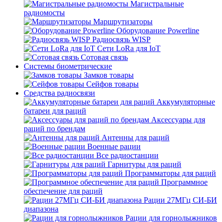
Магистральные
радиомосты
Маршрутизаторы
Оборудование Powerline
Радиосвязь WISP
Сети LoRa для IoT
Сотовая связь
Системы биометрические
Замков товары
Сейфов товары
Средства радиосвязи
Аккумуляторные
батареи для раций
Аксессуары для
раций по брендам
Антенны для раций
Военные рации
Все радиостанции
Гарнитуры для раций
Программаторы для раций
Программное
обеспечение для раций
Рации 27МГц СИ-БИ
диапазона
Рации для горнолыжников