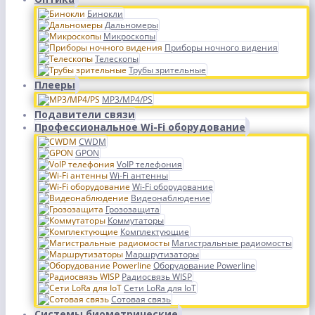
Бинокли
Дальномеры
Микроскопы
Приборы ночного видения
Телескопы
Трубы зрительные
Плееры
MP3/MP4/PS
Подавители связи
Профессиональное Wi-Fi оборудование
CWDM
GPON
VoIP телефония
Wi-Fi антенны
Wi-Fi оборудование
Видеонаблюдение
Грозозащита
Коммутаторы
Комплектующие
Магистральные радиомосты
Маршрутизаторы
Оборудование Powerline
Радиосвязь WISP
Сети LoRa для IoT
Сотовая связь
Системы биометрические