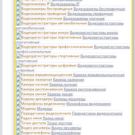
Видеокамеры IP
Видеокамеры беспроводные
Видеокамеры проводные
Видеокамеры уличные
Видеорегистраторы
автомобильные
Видеорегистраторы микро
Видеорегистраторы
портативные
Видеорегистраторы
профессиональные
Видеорегистраторы
спортивные
Видеорегистраторы
цифровые
Камера взрывозащищенная
Камера лазерная
Камера ночная
Камера распознавания
Камера умная
Кодеры-декодеры
Микрофоны видеокамер
Модемы
Передатчики видеосигнала
Радио няня
Точки доступа
Видео ресиверы
Видеотелефоны