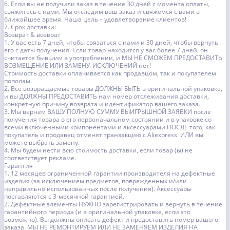
6. Если вы не получили заказ в течение 30 дней с момента оплаты,
свяжитесь с нами. Мы отследим ваш заказ и свяжемся с вами в
ближайшее время. Наша цель – удовлетворение клиентов!
7. Срок доставки:
Возврат & возврат
1. У вас есть 7 дней, чтобы связаться с нами и 30 дней, чтобы вернуть
его с даты получения. Если товар находится у вас более 7 дней, он
считается бывшим в употреблении, и МЫ НЕ СМОЖЕМ ПРЕДОСТАВИТЬ
ВОЗМЕЩЕНИЕ ИЛИ ЗАМЕНУ. ИСКЛЮЧЕНИЙ нет!
Стоимость доставки оплачивается как продавцом, так и покупателем
пополам.
2. Все возвращаемые товары ДОЛЖНЫ БЫТЬ в оригинальной упаковке,
и вы ДОЛЖНЫ ПРЕДОСТАВИТЬ нам номер отслеживания доставки,
конкретную причину возврата и идентификатор вашего заказа.
3. Мы вернем ВАШУ ПОЛНУЮ СУММУ ВЫИГРЫШНОЙ ЗАЯВКИ после
получения товара в его первоначальном состоянии и в упаковке со
всеми включенными компонентами и аксессуарами ПОСЛЕ того, как
покупатель и продавец отменят транзакцию с Aliexpress. ИЛИ вы
можете выбрать замену.
4. Мы будем нести всю стоимость доставки, если товар (ы) не
соответствует рекламе.
Гарантия
1. 12 месяцев ограниченной гарантии производителя на дефектные
изделия (за исключением предметов, поврежденных и/или
неправильно использованных после получения). Аксессуары
поставляются с 3-месячной гарантией.
2. Дефектные элементы НУЖНО зарегистрировать и вернуть в течение
гарантийного периода (и в оригинальной упаковке, если это
возможно). Вы должны описать дефект и предоставить номер вашего
заказа. МЫ НЕ РЕМОНТИРУЕМ ИЛИ НЕ ЗАМЕНЯЕМ ИЗДЕЛИЯ НА