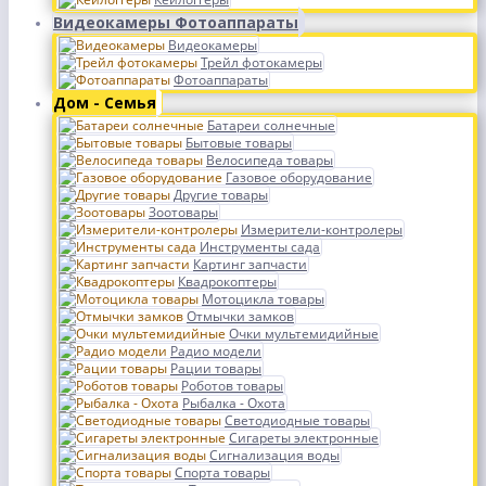
Видеокамеры Фотоаппараты
Видеокамеры
Трейл фотокамеры
Фотоаппараты
Дом - Семья
Батареи солнечные
Бытовые товары
Велосипеда товары
Газовое оборудование
Другие товары
Зоотовары
Измерители-контролеры
Инструменты сада
Картинг запчасти
Квадрокоптеры
Мотоцикла товары
Отмычки замков
Очки мультемидийные
Радио модели
Рации товары
Роботов товары
Рыбалка - Охота
Светодиодные товары
Сигареты электронные
Сигнализация воды
Спорта товары