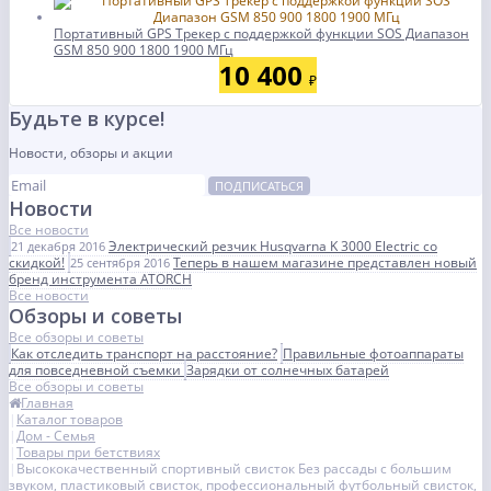
Портативный GPS Tрекер с поддержкой функции SOS Диапазон
GSM 850 900 1800 1900 МГц
10 400
₽
Будьте в курсе!
Новости, обзоры и акции
ПОДПИСАТЬСЯ
Новости
Все новости
Электрический резчик Husqvarna K 3000 Electric со
21 декабря 2016
скидкой!
Теперь в нашем магазине представлен новый
25 сентября 2016
бренд инструмента ATORCH
Все новости
Обзоры и советы
Все обзоры и советы
Как отследить транспорт на расстояние?
Правильные фотоаппараты
для повседневной съемки
Зарядки от солнечных батарей
Все обзоры и советы
Главная
Каталог товаров
Дом - Семья
Товары при бетствиях
Высококачественный спортивный свисток Без рассады с большим
звуком, пластиковый свисток, профессиональный футбольный свисток,