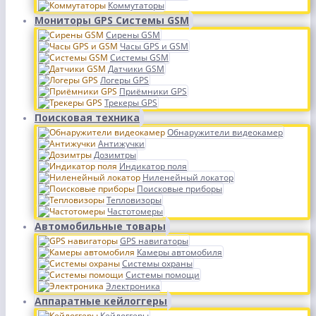
Коммутаторы
Мониторы GPS Системы GSM
Сирены GSM
Часы GPS и GSM
Системы GSM
Датчики GSM
Логеры GPS
Приёмники GPS
Трекеры GPS
Поисковая техника
Обнаружители видеокамер
Антижучки
Дозимтры
Индикатор поля
Ниленейный локатор
Поисковые приборы
Тепловизоры
Частотомеры
Автомобильные товары
GPS навигаторы
Камеры автомобиля
Системы охраны
Системы помощи
Электроника
Аппаратные кейлоггеры
Кейлоггеры