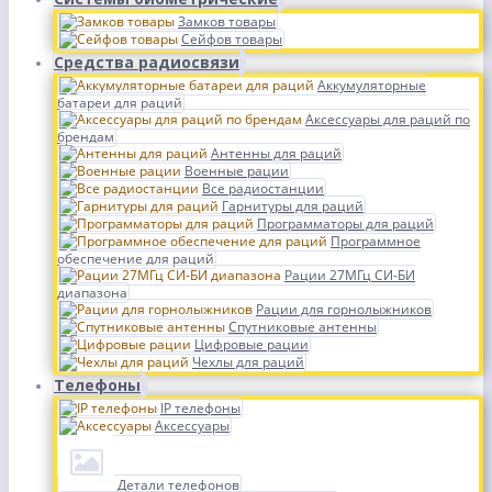
Замков товары
Сейфов товары
Средства радиосвязи
Аккумуляторные
батареи для раций
Аксессуары для раций по
брендам
Антенны для раций
Военные рации
Все радиостанции
Гарнитуры для раций
Программаторы для раций
Программное
обеспечение для раций
Рации 27МГц СИ-БИ
диапазона
Рации для горнолыжников
Спутниковые антенны
Цифровые рации
Чехлы для раций
Телефоны
IP телефоны
Аксессуары
Детали телефонов