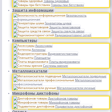
Товары здоровья
Товары при бетствиях
Защита информации
Безопасность
информационная
Генераторы шума
Защита переговоров
Защита средств связи
Радиомониторинг сетей
Компьютеры
Аксессуары
Антенны
Видеорегистраторы
Планшеты
Платы видеозахвата
Системы зрения
Металлоискатели
Металлоискатели подводные
Металлоискатели
профессиональные
Металлоискатели ручные
Микрофоны диктофоны
Диктофонов товары
Микрофонов товары
Подавители диктофонов
Оптика