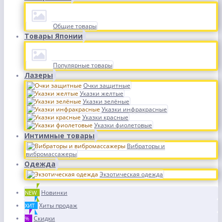
Общие товары
Товары Японии
Популярные товары
Лазеры
Очки защитные
Указки желтые
Указки зелёные
Указки инфракрасные
Указки красные
Указки фиолетовые
Интимные товары
Вибраторы и
вибромассажеры
Одежда
Экзотическая одежда
Новинки
NEW
Хиты продаж
ХИТ
Скидки
%