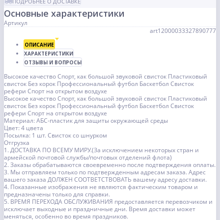
ПОДРОБНЕЕ О ДОСТАВКЕ
Основные характеристики
Артикул
art12000033327890777
ОПИСАНИЕ
ХАРАКТЕРИСТИКИ
ОТЗЫВЫ И ВОПРОСЫ
Высокое качество Спорт, как большой звуковой свисток Пластиковый
свисток Без корок Профессиональный футбол Баскетбол Свисток
рефери Спорт на открытом воздухе
Высокое качество Спорт, как большой звуковой свисток Пластиковый
свисток Без корок Профессиональный футбол Баскетбол Свисток
рефери Спорт на открытом воздухе
Материал: АБС-пластик для защиты окружающей среды
Цвет: 4 цвета
Посылка: 1 шт. Свисток со шнурком
Отгрузка
1. ДОСТАВКА ПО ВСЕМУ МИРУ.(За исключением некоторых стран и
армейской почтовой службы/почтовых отделений флота)
2. Заказы обрабатываются своевременно после подтверждения оплаты.
3. Мы отправляем только по подтвержденным адресам заказа. Адрес
вашего заказа ДОЛЖЕН СООТВЕТСТВОВАТЬ вашему адресу доставки.
4. Показанные изображения не являются фактическим товаром и
предназначены только для справки.
5. ВРЕМЯ ПЕРЕХОДА ОБСЛУЖИВАНИЯ предоставляется перевозчиком и
исключает выходные и праздничные дни. Время доставки может
меняться, особенно во время праздников.