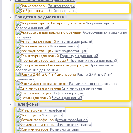
Замков товары
Сейфов товары
Средства радиосвязи
Аккумуляторные
батареи для раций
Аксессуары для раций по
брендам
Антенны для раций
Военные рации
Все радиостанции
Гарнитуры для раций
Программаторы для раций
Программное
обеспечение для раций
Рации 27МГц СИ-БИ
диапазона
Рации для горнолыжников
Спутниковые антенны
Цифровые рации
Чехлы для раций
Телефоны
IP телефоны
Аксессуары
Детали телефонов
Изменители голоса
Коммуникаторы