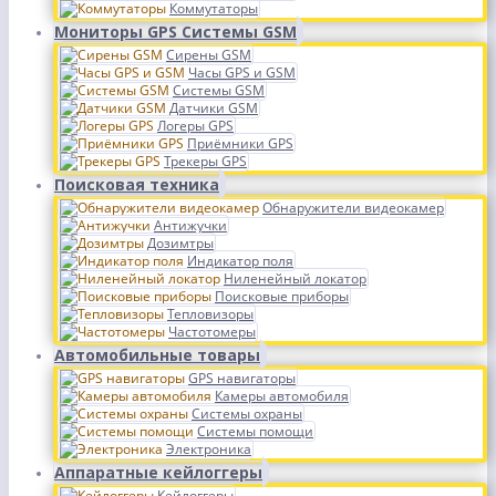
Коммутаторы
Мониторы GPS Системы GSM
Сирены GSM
Часы GPS и GSM
Системы GSM
Датчики GSM
Логеры GPS
Приёмники GPS
Трекеры GPS
Поисковая техника
Обнаружители видеокамер
Антижучки
Дозимтры
Индикатор поля
Ниленейный локатор
Поисковые приборы
Тепловизоры
Частотомеры
Автомобильные товары
GPS навигаторы
Камеры автомобиля
Системы охраны
Системы помощи
Электроника
Аппаратные кейлоггеры
Кейлоггеры