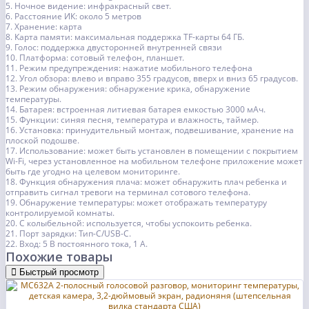
5. Ночное видение: инфракрасный свет.
6. Расстояние ИК: около 5 метров
7. Хранение: карта
8. Карта памяти: максимальная поддержка TF-карты 64 ГБ.
9. Голос: поддержка двусторонней внутренней связи
10. Платформа: сотовый телефон, планшет.
11. Режим предупреждения: нажатие мобильного телефона
12. Угол обзора: влево и вправо 355 градусов, вверх и вниз 65 градусов.
13. Режим обнаружения: обнаружение крика, обнаружение
температуры.
14. Батарея: встроенная литиевая батарея емкостью 3000 мАч.
15. Функции: синяя песня, температура и влажность, таймер.
16. Установка: принудительный монтаж, подвешивание, хранение на
плоской подошве.
17. Использование: может быть установлен в помещении с покрытием
Wi-Fi, через установленное на мобильном телефоне приложение может
быть где угодно на целевом мониторинге.
18. Функция обнаружения плача: может обнаружить плач ребенка и
отправить сигнал тревоги на терминал сотового телефона.
19. Обнаружение температуры: может отображать температуру
контролируемой комнаты.
20. С колыбельной: используется, чтобы успокоить ребенка.
21. Порт зарядки: Тип-C/USB-C.
22. Вход: 5 В постоянного тока, 1 А.
Похожие товары
Быстрый просмотр