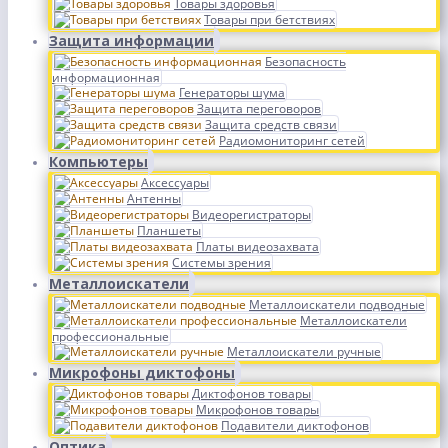
Товары здоровья
Товары при бетствиях
Защита информации
Безопасность
информационная
Генераторы шума
Защита переговоров
Защита средств связи
Радиомониторинг сетей
Компьютеры
Аксессуары
Антенны
Видеорегистраторы
Планшеты
Платы видеозахвата
Системы зрения
Металлоискатели
Металлоискатели подводные
Металлоискатели
профессиональные
Металлоискатели ручные
Микрофоны диктофоны
Диктофонов товары
Микрофонов товары
Подавители диктофонов
Оптика