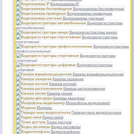
Видеокамеры IP
Видеокамеры беспроводные
Видеокамеры проводные
Видеокамеры уличные
Видеорегистраторы
автомобильные
Видеорегистраторы микро
Видеорегистраторы
портативные
Видеорегистраторы
профессиональные
Видеорегистраторы
спортивные
Видеорегистраторы
цифровые
Камера взрывозащищенная
Камера лазерная
Камера ночная
Камера распознавания
Камера умная
Кодеры-декодеры
Микрофоны видеокамер
Модемы
Передатчики видеосигнала
Радио няня
Точки доступа
Видео ресиверы
Видеотелефоны