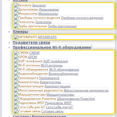
Бинокли
Дальномеры
Микроскопы
Приборы ночного видения
Телескопы
Трубы зрительные
Плееры
MP3/MP4/PS
Подавители связи
Профессиональное Wi-Fi оборудование
CWDM
GPON
VoIP телефония
Wi-Fi антенны
Wi-Fi оборудование
Видеонаблюдение
Грозозащита
Коммутаторы
Комплектующие
Магистральные радиомосты
Маршрутизаторы
Оборудование Powerline
Радиосвязь WISP
Сети LoRa для IoT
Сотовая связь
Системы биометрические