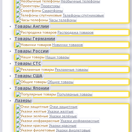
Необычные телефоны
Проекторы
Смартфоны
Телефоны спутниковые
Часы телефоны
Товары Англии
Распродажа товаров
Товары Германии
Новинки товаров
Товары России
Наши товары
Товары СТС
Рекламные товары
Товары США
Общие товары
Товары Японии
Популярные товары
Лазеры
Очки защитные
Указки желтые
Указки зелёные
Указки инфракрасные
Указки красные
Указки фиолетовые