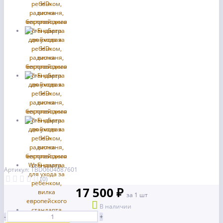
Артикул: TBD0604087601
(0)
17 500 ₽
за 1 шт
В наличии
-
+