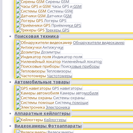
Сирены GSM
Часы GPS и GSM
Системы GSM
Датчики GSM
Логеры GPS
Приёмники GPS
Трекеры GPS
Поисковая техника
Обнаружители видеокамер
Антижучки
Дозимтры
Индикатор поля
Ниленейный локатор
Поисковые приборы
Тепловизоры
Частотомеры
Автомобильные товары
GPS навигаторы
Камеры автомобиля
Системы охраны
Системы помощи
Электроника
Аппаратные кейлоггеры
Кейлоггеры
Видеокамеры Фотоаппараты
Видеокамеры