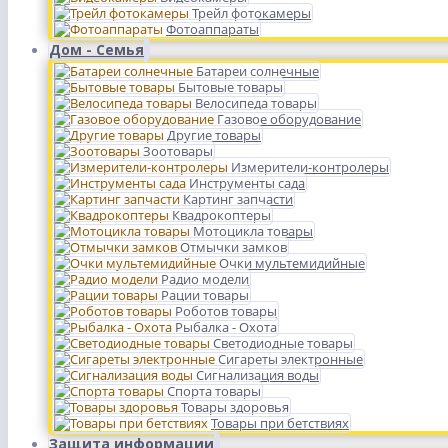
Трейл фотокамеры
Фотоаппараты
Дом - Семья
Батареи солнечные
Бытовые товары
Велосипеда товары
Газовое оборудование
Другие товары
Зоотовары
Измерители-контролеры
Инструменты сада
Картинг запчасти
Квадрокоптеры
Мотоцикла товары
Отмычки замков
Очки мультемидийные
Радио модели
Рации товары
Роботов товары
Рыбалка - Охота
Светодиодные товары
Сигареты электронные
Сигнализация воды
Спорта товары
Товары здоровья
Товары при бетствиях
Защита информации