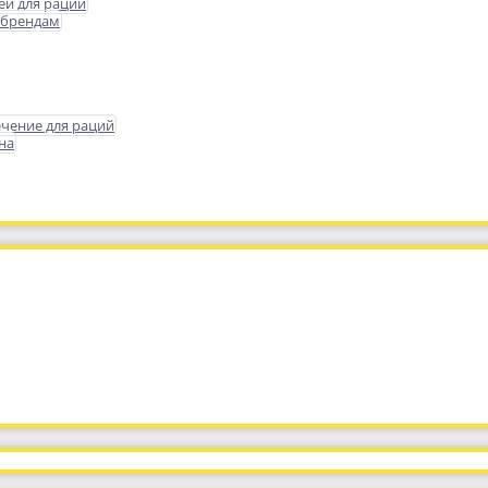
еи для раций
 брендам
чение для раций
на