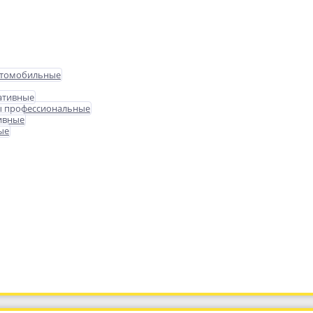
втомобильные
ативные
ы профессиональные
ивные
ые