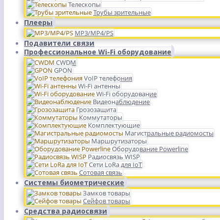
Телескопы
Трубы зрительные
Плееры
MP3/MP4/PS
Подавители связи
Профессиональное Wi-Fi оборудование
CWDM
GPON
VoIP телефония
Wi-Fi антенны
Wi-Fi оборудование
Видеонаблюдение
Грозозащита
Коммутаторы
Комплектующие
Магистральные радиомосты
Маршрутизаторы
Оборудование Powerline
Радиосвязь WISP
Сети LoRa для IoT
Сотовая связь
Системы биометрические
Замков товары
Сейфов товары
Средства радиосвязи