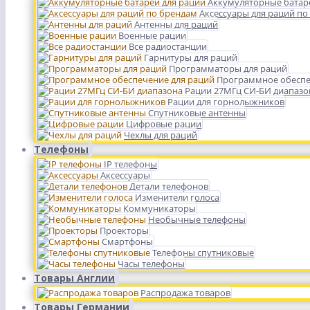
Аккумуляторные батар
Аксессуары для раций по
Антенны для раций
Военные рации
Все радиостанции
Гарнитуры для раций
Программаторы для раций
Программное обеспе
Рации 27МГц СИ-БИ диапазо
Рации для горнолыжников
Спутниковые антенны
Цифровые рации
Чехлы для раций
Телефоны
IP телефоны
Аксессуары
Детали телефонов
Изменители голоса
Коммуникаторы
Необычные телефоны
Проекторы
Смартфоны
Телефоны спутниковые
Часы телефоны
Товары Англии
Распродажа товаров
Товары Германии