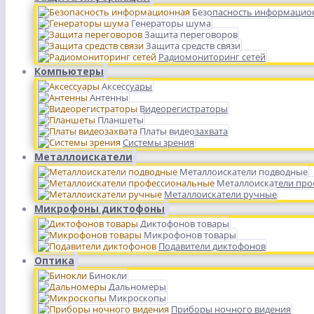
Безопасность информацио
Генераторы шума
Защита переговоров
Защита средств связи
Радиомониторинг сетей
Компьютеры
Аксессуары
Антенны
Видеорегистраторы
Планшеты
Платы видеозахвата
Системы зрения
Металлоискатели
Металлоискатели подводные
Металлоискатели пр
Металлоискатели ручные
Микрофоны диктофоны
Диктофонов товары
Микрофонов товары
Подавители диктофонов
Оптика
Бинокли
Дальномеры
Микроскопы
Приборы ночного видения