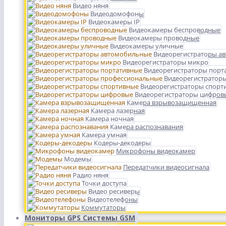
Видео няня
Видеодомофоны
Видеокамеры IP
Видеокамеры беспроводные
Видеокамеры проводные
Видеокамеры уличные
Видеорегистраторы а
Видеорегистраторы микро
Видеорегистраторы порт
Видеорегистратор
Видеорегистраторы спорт
Видеорегистраторы цифров
Камера взрывозащищенная
Камера лазерная
Камера ночная
Камера распознавания
Камера умная
Кодеры-декодеры
Микрофоны видеокамер
Модемы
Передатчики видеосигнала
Радио няня
Точки доступа
Видео ресиверы
Видеотелефоны
Коммутаторы
Мониторы GPS Системы GSM