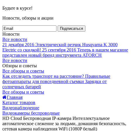
Будьте в курсе!
Новости, обзоры и акции
Подписаться
Новости
Все новости
21 декабря 2016
Электрический резчик Husqvarna K 3000
Electric со скидкой!
25 сентября 2016
Теперь в нашем магазине
представлен новый бренд инструмента ATORCH
Все новости
Обзоры и советы
Все обзоры и советы
Как отследить транспорт на расстояние?
Правильные
фотоаппараты для повседневной съемки
Зарядки от
солнечных батарей
Все обзоры и советы
Главная
Каталог товаров
Видеонаблюдение
Видеокамеры беспроводные
HD Cloud Беспроводная IP-камера Интеллектуальное
автоматическое слежение за людьми, домашняя безопасность,
сетевая камера наблюдения WiFi (1080P белый)