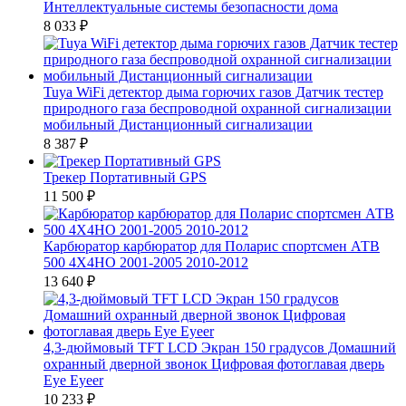
Интеллектуальные системы безопасности дома
8 033
₽
Tuya WiFi детектор дыма горючих газов Датчик тестер
природного газа беспроводной охранной сигнализации
мобильный Дистанционный сигнализации
8 387
₽
Трекер Портативный GPS
11 500
₽
Карбюратор карбюратор для Поларис спортсмен АТВ
500 4X4HO 2001-2005 2010-2012
13 640
₽
4,3-дюймовый TFT LCD Экран 150 градусов Домашний
охранный дверной звонок Цифровая фотоглавая дверь
Eye Eyeer
10 233
₽