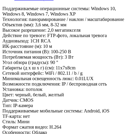
Поддерживаемые операционные системы: Windows 10,
Windows 8, Windows 7, Windows XP
Технология: панорамирование / наклон / масштабирование
Объектив (мм): 3,6 мм, 8-32 мм
Высокое разрешение: 2,0 мегапикселя
Действие по тревоге: FTP-фото, локальная тревога
Аудиовыход: 1CH RCA
ИК-расстояние (м): 10 м
Источник питания (В): 100-250 В
Потребляемая мощность (Вт): 3 Вт
Угол обзора (градусы): 90 °
Габариты (д х ш х г) (см): 11x7x8cm
Сетевой интерфейс: WiFi / 802.11 / b / g
Минимальная освещенность люкс: 0.01LUX
Возможности подключения: IP / беспроводная сеть
Установка: потолок
Цвет: черный, белый, желтый
Датчик: CMOS
Тип: IP-камера
Поддерживаемые мобильные системы: Android, iOS
TF-карта: нет
Стиль: Мини
Формат сжатия видео: H.264
Особенности: Облако