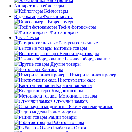
Электроника
Аппаратные кейлоггеры
Кейлоггеры
Видеокамеры Фотоаппараты
Видеокамеры
Трейл фотокамеры
Фотоаппараты
Дом - Семья
Батареи солнечные
Бытовые товары
Велосипеда товары
Газовое оборудование
Другие товары
Зоотовары
Измерители-контролеры
Инструменты сада
Картинг запчасти
Квадрокоптеры
Мотоцикла товары
Отмычки замков
Очки мультемидийные
Радио модели
Рации товары
Роботов товары
Рыбалка - Охота