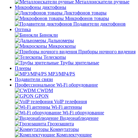
Металлоискатели ручные
Микрофоны диктофоны
Диктофонов товары
Микрофонов товары
Подавители диктофонов
Оптика
Бинокли
Дальномеры
Микроскопы
Приборы ночного видения
Телескопы
Трубы зрительные
Плееры
MP3/MP4/PS
Подавители связи
Профессиональное Wi-Fi оборудование
CWDM
GPON
VoIP телефония
Wi-Fi антенны
Wi-Fi оборудование
Видеонаблюдение
Грозозащита
Коммутаторы
Комплектующие