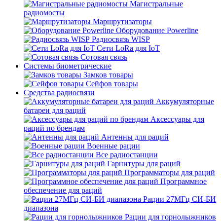
Магистральные
радиомосты
Маршрутизаторы
Оборудование Powerline
Радиосвязь WISP
Сети LoRa для IoT
Сотовая связь
Системы биометрические
Замков товары
Сейфов товары
Средства радиосвязи
Аккумуляторные
батареи для раций
Аксессуары для
раций по брендам
Антенны для раций
Военные рации
Все радиостанции
Гарнитуры для раций
Программаторы для раций
Программное
обеспечение для раций
Рации 27МГц СИ-БИ
диапазона
Рации для горнолыжников