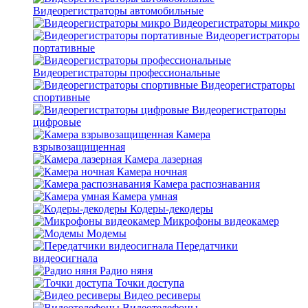
Видеорегистраторы автомобильные
Видеорегистраторы микро
Видеорегистраторы
портативные
Видеорегистраторы профессиональные
Видеорегистраторы
спортивные
Видеорегистраторы
цифровые
Камера
взрывозащищенная
Камера лазерная
Камера ночная
Камера распознавания
Камера умная
Кодеры-декодеры
Микрофоны видеокамер
Модемы
Передатчики
видеосигнала
Радио няня
Точки доступа
Видео ресиверы
Видеотелефоны