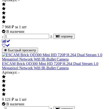
7 968
₽
за 1 шт
В наличии
-
+
В корзину
Быстрый просмотр
ESCAM Brick QD300 Mini HD 720P H.264 Dual Stream 1.0
Megapixel Network Wifi IR-Bullet Camera
Артикул: -
9 121
₽
за 1 шт
В наличии
-
+
В корзину