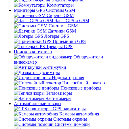
Коммутаторы
Мониторы GPS Системы GSM
Сирены GSM
Часы GPS и GSM
Системы GSM
Датчики GSM
Логеры GPS
Приёмники GPS
Трекеры GPS
Поисковая техника
Обнаружители
видеокамер
Антижучки
Дозимтры
Индикатор поля
Ниленейный локатор
Поисковые приборы
Тепловизоры
Частотомеры
Автомобильные товары
GPS навигаторы
Камеры автомобиля
Системы охраны
Системы помощи