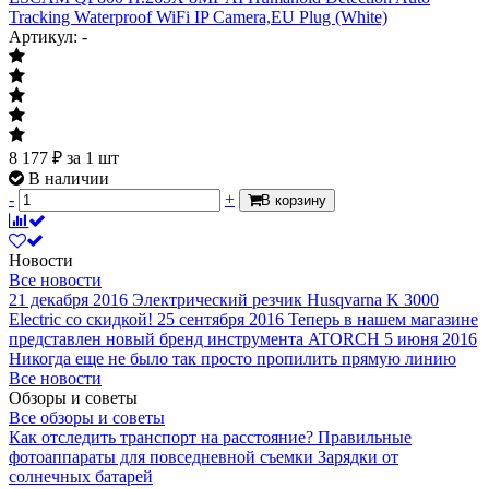
Tracking Waterproof WiFi IP Camera,EU Plug (White)
Артикул: -
8 177
₽
за 1 шт
В наличии
-
+
В корзину
Новости
Все новости
21 декабря 2016
Электрический резчик Husqvarna K 3000
Electric со скидкой!
25 сентября 2016
Теперь в нашем магазине
представлен новый бренд инструмента ATORCH
5 июня 2016
Никогда еще не было так просто пропилить прямую линию
Все новости
Обзоры и советы
Все обзоры и советы
Как отследить транспорт на расстояние?
Правильные
фотоаппараты для повседневной съемки
Зарядки от
солнечных батарей