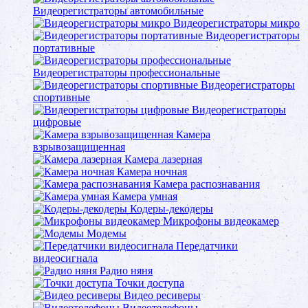
Видеорегистраторы автомобильные
Видеорегистраторы микро
Видеорегистраторы
портативные
Видеорегистраторы профессиональные
Видеорегистраторы
спортивные
Видеорегистраторы
цифровые
Камера
взрывозащищенная
Камера лазерная
Камера ночная
Камера распознавания
Камера умная
Кодеры-декодеры
Микрофоны видеокамер
Модемы
Передатчики
видеосигнала
Радио няня
Точки доступа
Видео ресиверы
Видеотелефоны