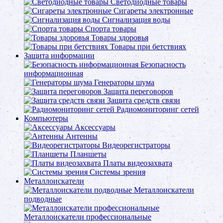
Светодиодные товары
Сигареты электронные
Сигнализация воды
Спорта товары
Товары здоровья
Товары при бетствиях
Защита информации
Безопасность
информационная
Генераторы шума
Защита переговоров
Защита средств связи
Радиомониторинг сетей
Компьютеры
Аксессуары
Антенны
Видеорегистраторы
Планшеты
Платы видеозахвата
Системы зрения
Металлоискатели
Металлоискатели
подводные
Металлоискатели профессиональные