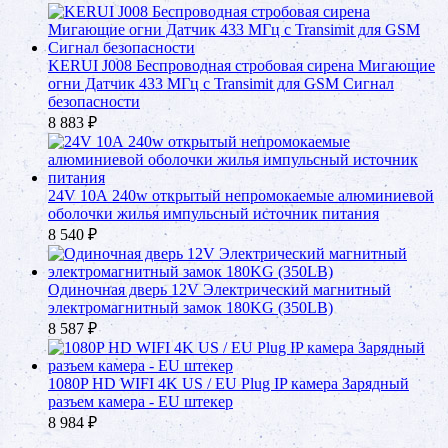
KERUI J008 Беспроводная стробовая сирена Мигающие
огни Датчик 433 МГц с Transimit для GSM Сигнал
безопасности
8 883
₽
24V 10А 240w открытый непромокаемые алюминиевой
оболочки жилья импульсный источник питания
8 540
₽
Одиночная дверь 12V Электрический магнитный
электромагнитный замок 180KG (350LB)
8 587
₽
1080P HD WIFI 4K US / EU Plug IP камера Зарядный
разъем камера - EU штекер
8 984
₽