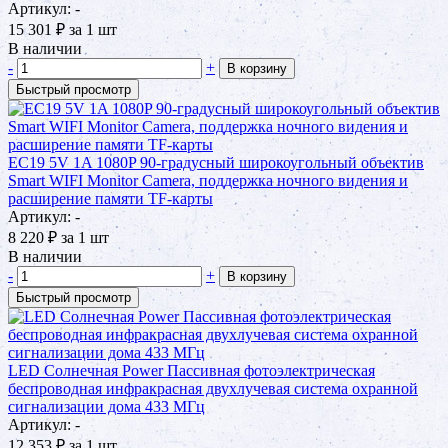
Артикул: -
15 301
₽
за 1 шт
В наличии
-
+
В корзину
Быстрый просмотр
EC19 5V 1A 1080P 90-градусный широкоугольный объектив
Smart WIFI Monitor Camera, поддержка ночного видения и
расширение памяти TF-карты
Артикул: -
8 220
₽
за 1 шт
В наличии
-
+
В корзину
Быстрый просмотр
LED Солнечная Power Пассивная фотоэлектрическая
беспроводная инфракрасная двухлучевая система охранной
сигнализации дома 433 МГц
Артикул: -
12 353
₽
за 1 шт