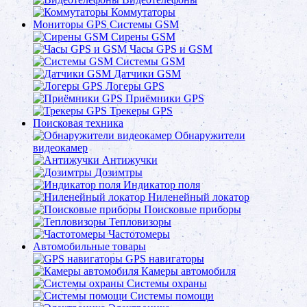
Коммутаторы
Мониторы GPS Системы GSM
Сирены GSM
Часы GPS и GSM
Системы GSM
Датчики GSM
Логеры GPS
Приёмники GPS
Трекеры GPS
Поисковая техника
Обнаружители
видеокамер
Антижучки
Дозимтры
Индикатор поля
Ниленейный локатор
Поисковые приборы
Тепловизоры
Частотомеры
Автомобильные товары
GPS навигаторы
Камеры автомобиля
Системы охраны
Системы помощи