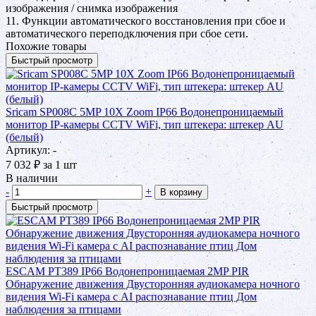
изображения / снимка изображения
11. Функции автоматического восстановления при сбое и
автоматического переподключения при сбое сети.
Похожие товары
Быстрый просмотр
Sricam SP008C 5MP 10X Zoom IP66 Водонепроницаемый
монитор IP-камеры CCTV WiFi, тип штекера: штекер AU
(белый)
Артикул: -
7 032
₽
за 1 шт
В наличии
-
+
В корзину
Быстрый просмотр
ESCAM PT389 IP66 Водонепроницаемая 2MP PIR
Обнаружение движения Двусторонняя аудиокамера ночного
видения Wi-Fi камера с AI распознавание птиц Дом
наблюдения за птицами