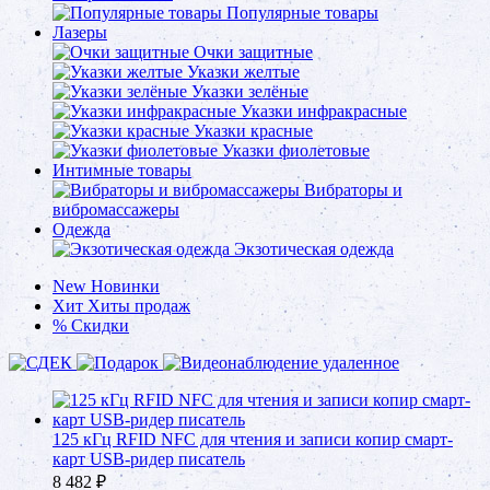
Популярные товары
Лазеры
Очки защитные
Указки желтые
Указки зелёные
Указки инфракрасные
Указки красные
Указки фиолетовые
Интимные товары
Вибраторы и
вибромассажеры
Одежда
Экзотическая одежда
New
Новинки
Хит
Хиты продаж
%
Скидки
125 кГц RFID NFC для чтения и записи копир смарт-
карт USB-ридер писатель
8 482
₽