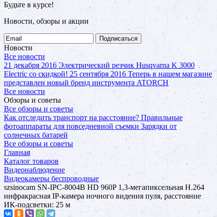
Будьте в курсе!
Новости, обзоры и акции
Подписаться
Новости
Все новости
21 декабря 2016
Электрический резчик Husqvarna K 3000
Electric со скидкой!
25 сентября 2016
Теперь в нашем магазине
представлен новый бренд инструмента ATORCH
Все новости
Обзоры и советы
Все обзоры и советы
Как отследить транспорт на расстояние?
Правильные
фотоаппараты для повседневной съемки
Зарядки от
солнечных батарей
Все обзоры и советы
Главная
Каталог товаров
Видеонаблюдение
Видеокамеры беспроводные
szsinocam SN-IPC-8004B HD 960P 1,3-мегапиксельная H.264
инфракрасная IP-камера ночного видения пуля, расстояние
ИК-подсветки: 25 м