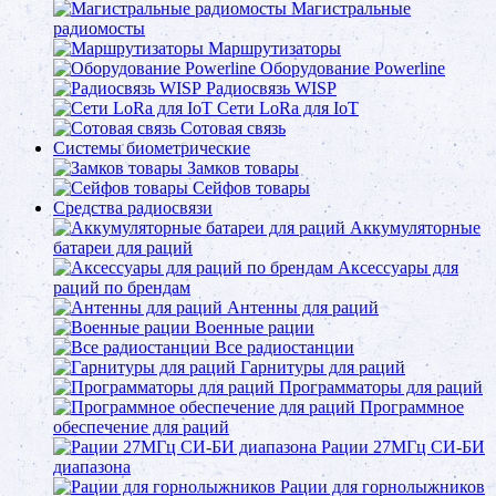
Магистральные
радиомосты
Маршрутизаторы
Оборудование Powerline
Радиосвязь WISP
Сети LoRa для IoT
Сотовая связь
Системы биометрические
Замков товары
Сейфов товары
Средства радиосвязи
Аккумуляторные
батареи для раций
Аксессуары для
раций по брендам
Антенны для раций
Военные рации
Все радиостанции
Гарнитуры для раций
Программаторы для раций
Программное
обеспечение для раций
Рации 27МГц СИ-БИ
диапазона
Рации для горнолыжников