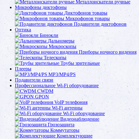
Металлоискатели ручные
Микрофоны диктофоны
Диктофонов товары
Микрофонов товары
Подавители диктофонов
Оптика
Бинокли
Дальномеры
Микроскопы
Приборы ночного видения
Телескопы
Трубы зрительные
Плееры
MP3/MP4/PS
Подавители связи
Профессиональное Wi-Fi оборудование
CWDM
GPON
VoIP телефония
Wi-Fi антенны
Wi-Fi оборудование
Видеонаблюдение
Грозозащита
Коммутаторы
Комплектующие