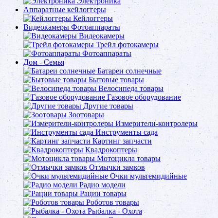
Электроника
Аппаратные кейлоггеры
Кейлоггеры
Видеокамеры Фотоаппараты
Видеокамеры
Трейл фотокамеры
Фотоаппараты
Дом - Семья
Батареи солнечные
Бытовые товары
Велосипеда товары
Газовое оборудование
Другие товары
Зоотовары
Измерители-контролеры
Инструменты сада
Картинг запчасти
Квадрокоптеры
Мотоцикла товары
Отмычки замков
Очки мультемидийные
Радио модели
Рации товары
Роботов товары
Рыбалка - Охота