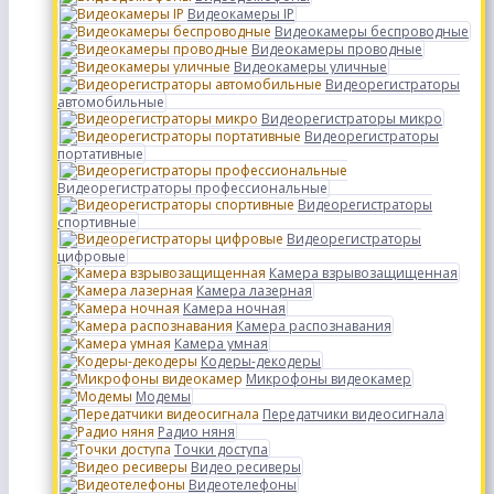
Видеокамеры IP
Видеокамеры беспроводные
Видеокамеры проводные
Видеокамеры уличные
Видеорегистраторы
автомобильные
Видеорегистраторы микро
Видеорегистраторы
портативные
Видеорегистраторы профессиональные
Видеорегистраторы
спортивные
Видеорегистраторы
цифровые
Камера взрывозащищенная
Камера лазерная
Камера ночная
Камера распознавания
Камера умная
Кодеры-декодеры
Микрофоны видеокамер
Модемы
Передатчики видеосигнала
Радио няня
Точки доступа
Видео ресиверы
Видеотелефоны