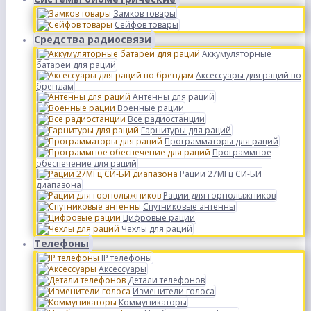
Замков товары
Сейфов товары
Средства радиосвязи
Аккумуляторные
батареи для раций
Аксессуары для раций по
брендам
Антенны для раций
Военные рации
Все радиостанции
Гарнитуры для раций
Программаторы для раций
Программное
обеспечение для раций
Рации 27МГц СИ-БИ
диапазона
Рации для горнолыжников
Спутниковые антенны
Цифровые рации
Чехлы для раций
Телефоны
IP телефоны
Аксессуары
Детали телефонов
Изменители голоса
Коммуникаторы