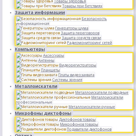
Товары здоровья
Товары при бетствиях
Защита информации
Безопасность
информационная
Генераторы шума
Защита переговоров
Защита средств связи
Радиомониторинг сетей
Компьютеры
Аксессуары
Антенны
Видеорегистраторы
Планшеты
Платы видеозахвата
Системы зрения
Металлоискатели
Металлоискатели подводные
Металлоискатели
профессиональные
Металлоискатели ручные
Микрофоны диктофоны
Диктофонов товары
Микрофонов товары
Подавители диктофонов
Оптика