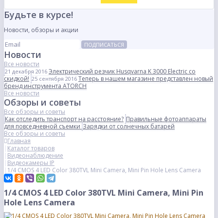
Будьте в курсе!
Новости, обзоры и акции
ПОДПИСАТЬСЯ
Новости
Все новости
Электрический резчик Husqvarna K 3000 Electric со
21 декабря 2016
скидкой!
Теперь в нашем магазине представлен новый
25 сентября 2016
бренд инструмента ATORCH
Все новости
Обзоры и советы
Все обзоры и советы
Как отследить транспорт на расстояние?
Правильные фотоаппараты
для повседневной съемки
Зарядки от солнечных батарей
Все обзоры и советы
Главная
Каталог товаров
Видеонаблюдение
Видеокамеры IP
1/4 CMOS 4 LED Color 380TVL Mini Camera, Mini Pin Hole Lens Camera
1/4 CMOS 4 LED Color 380TVL Mini Camera, Mini Pin
Hole Lens Camera