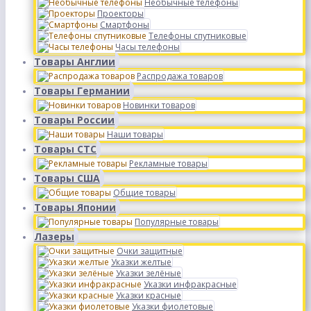
Необычные телефоны
Проекторы
Смартфоны
Телефоны спутниковые
Часы телефоны
Товары Англии
Распродажа товаров
Товары Германии
Новинки товаров
Товары России
Наши товары
Товары СТС
Рекламные товары
Товары США
Общие товары
Товары Японии
Популярные товары
Лазеры
Очки защитные
Указки желтые
Указки зелёные
Указки инфракрасные
Указки красные
Указки фиолетовые