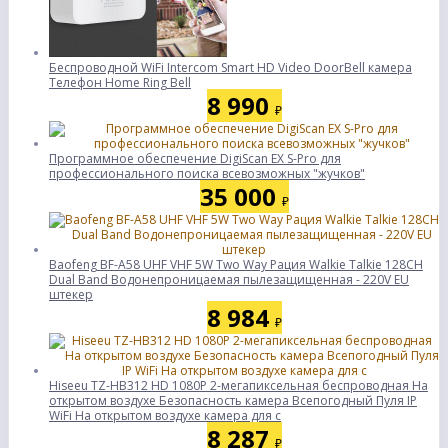
Беспроводной WiFi Intercom Smart HD Video DoorBell камера
Телефон Home Ring Bell
8 990
₽
Программное обеспечение DigiScan EX S-Pro для
профессионального поиска всевозможных "жучков"
35 000
₽
Baofeng BF-A58 UHF VHF 5W Two Way Рация Walkie Talkie 128CH
Dual Band Водонепроницаемая пылезащищенная - 220V EU
штекер
8 984
₽
Hiseeu TZ-HB312 HD 1080P 2-мегапиксельная беспроводная На
открытом воздухе Безопасность камера Всепогодный Пуля IP
WiFi На открытом воздухе камера для с
8 287
₽