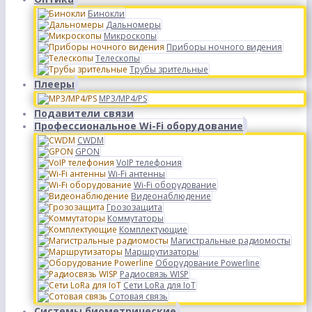
Бинокли
Дальномеры
Микроскопы
Приборы ночного видения
Телескопы
Трубы зрительные
Плееры
MP3/MP4/PS
Подавители связи
Профессиональное Wi-Fi оборудование
CWDM
GPON
VoIP телефония
Wi-Fi антенны
Wi-Fi оборудование
Видеонаблюдение
Грозозащита
Коммутаторы
Комплектующие
Магистральные радиомосты
Маршрутизаторы
Оборудование Powerline
Радиосвязь WISP
Сети LoRa для IoT
Сотовая связь
Системы биометрические