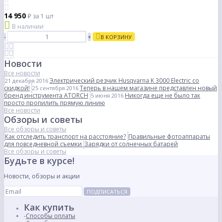
14 950
₽
за 1 шт
В наличии
-
+
В КОРЗИНУ
Новости
Все новости
Электрический резчик Husqvarna K 3000 Electric со
21 декабря 2016
скидкой!
Теперь в нашем магазине представлен новый
25 сентября 2016
бренд инструмента ATORCH
Никогда еще не было так
5 июня 2016
просто пропилить прямую линию
Все новости
Обзоры и советы
Все обзоры и советы
Как отследить транспорт на расстояние?
Правильные фотоаппараты
для повседневной съемки
Зарядки от солнечных батарей
Все обзоры и советы
Будьте в курсе!
Новости, обзоры и акции
ПОДПИСАТЬСЯ
Как купить
Способы оплаты