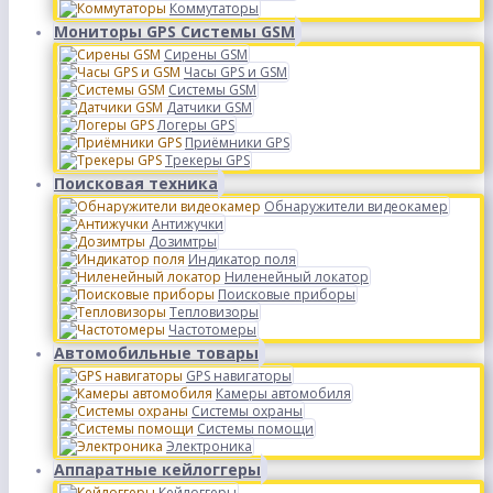
Коммутаторы
Мониторы GPS Системы GSM
Сирены GSM
Часы GPS и GSM
Системы GSM
Датчики GSM
Логеры GPS
Приёмники GPS
Трекеры GPS
Поисковая техника
Обнаружители видеокамер
Антижучки
Дозимтры
Индикатор поля
Ниленейный локатор
Поисковые приборы
Тепловизоры
Частотомеры
Автомобильные товары
GPS навигаторы
Камеры автомобиля
Системы охраны
Системы помощи
Электроника
Аппаратные кейлоггеры
Кейлоггеры