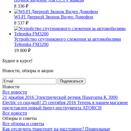
8 336
₽
WI-FI Дверной Звонок Видео Домофон
8 537
₽
Устройство спутникового слежения за автомобилями
Teltonika FM3200
19 000
₽
Будьте в курсе!
Новости, обзоры и акции
Подписаться
Новости
Все новости
21 декабря 2016
Электрический резчик Husqvarna K 3000
Electric со скидкой!
25 сентября 2016
Теперь в нашем магазине
представлен новый бренд инструмента ATORCH
Все новости
Обзоры и советы
Все обзоры и советы
Как отследить транспорт на расстояние?
Правильные