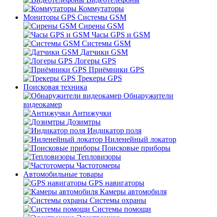
Коммутаторы
Мониторы GPS Системы GSM
Сирены GSM
Часы GPS и GSM
Системы GSM
Датчики GSM
Логеры GPS
Приёмники GPS
Трекеры GPS
Поисковая техника
Обнаружители
видеокамер
Антижучки
Дозимтры
Индикатор поля
Ниленейный локатор
Поисковые приборы
Тепловизоры
Частотомеры
Автомобильные товары
GPS навигаторы
Камеры автомобиля
Системы охраны
Системы помощи