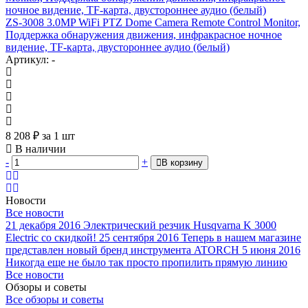
ZS-3008 3.0MP WiFi PTZ Dome Camera Remote Control Monitor,
Поддержка обнаружения движения, инфракрасное ночное
видение, TF-карта, двустороннее аудио (белый)
Артикул: -
8 208
₽
за 1 шт
В наличии
-
+
В корзину
Новости
Все новости
21 декабря 2016
Электрический резчик Husqvarna K 3000
Electric со скидкой!
25 сентября 2016
Теперь в нашем магазине
представлен новый бренд инструмента ATORCH
5 июня 2016
Никогда еще не было так просто пропилить прямую линию
Все новости
Обзоры и советы
Все обзоры и советы