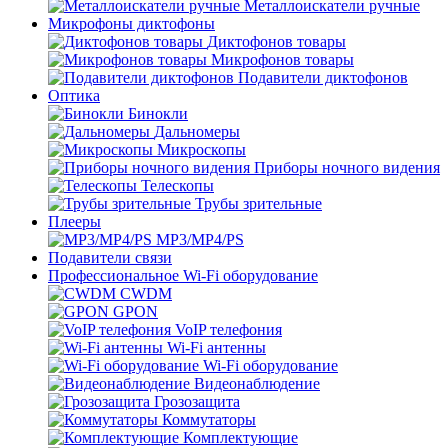
Металлоискатели ручные
Микрофоны диктофоны
Диктофонов товары
Микрофонов товары
Подавители диктофонов
Оптика
Бинокли
Дальномеры
Микроскопы
Приборы ночного видения
Телескопы
Трубы зрительные
Плееры
MP3/MP4/PS
Подавители связи
Профессиональное Wi-Fi оборудование
CWDM
GPON
VoIP телефония
Wi-Fi антенны
Wi-Fi оборудование
Видеонаблюдение
Грозозащита
Коммутаторы
Комплектующие