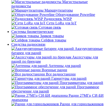
Магистральные
радиомосты
Маршрутизаторы
Оборудование Powerline
Радиосвязь WISP
Сети LoRa для IoT
Сотовая связь
Системы биометрические
Замков товары
Сейфов товары
Средства радиосвязи
Аккумуляторные
батареи для раций
Аксессуары для
раций по брендам
Антенны для раций
Военные рации
Все радиостанции
Гарнитуры для раций
Программаторы для раций
Программное
обеспечение для раций
Рации 27МГц СИ-БИ
диапазона
Рации для горнолыжников