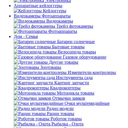
Электроника
Аппаратные кейлоггеры
Кейлоггеры
Видеокамеры Фотоаппараты
Видеокамеры
Трейл фотокамеры
Фотоаппараты
Дом - Семья
Батареи солнечные
Бытовые товары
Велосипеда товары
Газовое оборудование
Другие товары
Зоотовары
Измерители-контролеры
Инструменты сада
Картинг запчасти
Квадрокоптеры
Мотоцикла товары
Отмычки замков
Очки мультемидийные
Радио модели
Рации товары
Роботов товары
Рыбалка - Охота