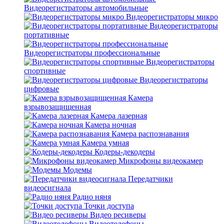
Видеорегистраторы автомобильные
Видеорегистраторы микро
Видеорегистраторы
портативные
Видеорегистраторы профессиональные
Видеорегистраторы
спортивные
Видеорегистраторы
цифровые
Камера
взрывозащищенная
Камера лазерная
Камера ночная
Камера распознавания
Камера умная
Кодеры-декодеры
Микрофоны видеокамер
Модемы
Передатчики
видеосигнала
Радио няня
Точки доступа
Видео ресиверы
Видеотелефоны