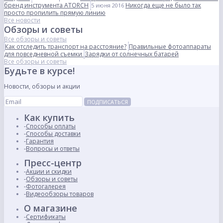
бренд инструмента ATORCH
Никогда еще не было так
5 июня 2016
просто пропилить прямую линию
Все новости
Обзоры и советы
Все обзоры и советы
Как отследить транспорт на расстояние?
Правильные фотоаппараты
для повседневной съемки
Зарядки от солнечных батарей
Все обзоры и советы
Будьте в курсе!
Новости, обзоры и акции
ПОДПИСАТЬСЯ
Как купить
Способы оплаты
Способы доставки
Гарантия
Вопросы и ответы
Пресс-центр
Акции и скидки
Обзоры и советы
Фотогалерея
Видеообзоры товаров
О магазине
Сертификаты