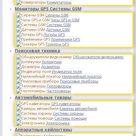
Коммутаторы
Мониторы GPS Системы GSM
Сирены GSM
Часы GPS и GSM
Системы GSM
Датчики GSM
Логеры GPS
Приёмники GPS
Трекеры GPS
Поисковая техника
Обнаружители видеокамер
Антижучки
Дозимтры
Индикатор поля
Ниленейный локатор
Поисковые приборы
Тепловизоры
Частотомеры
Автомобильные товары
GPS навигаторы
Камеры автомобиля
Системы охраны
Системы помощи
Электроника
Аппаратные кейлоггеры
Кейлоггеры