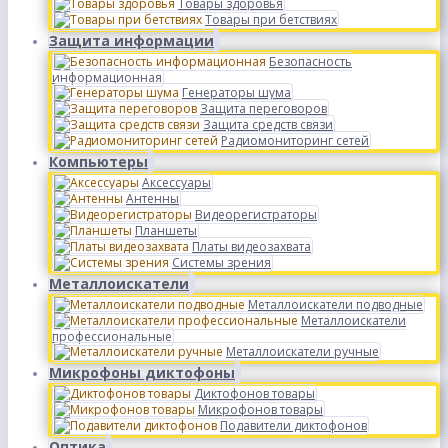
Товары здоровья
Товары при бетствиях
Защита информации
Безопасность
информационная
Генераторы шума
Защита переговоров
Защита средств связи
Радиомониторинг сетей
Компьютеры
Аксессуары
Антенны
Видеорегистраторы
Планшеты
Платы видеозахвата
Системы зрения
Металлоискатели
Металлоискатели подводные
Металлоискатели
профессиональные
Металлоискатели ручные
Микрофоны диктофоны
Диктофонов товары
Микрофонов товары
Подавители диктофонов
Оптика