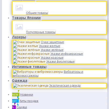
Общие товары
Товары Японии
Популярные товары
Лазеры
Очки защитные
Указки желтые
Указки зелёные
Указки инфракрасные
Указки красные
Указки фиолетовые
Интимные товары
Вибраторы и
вибромассажеры
Одежда
Экзотическая одежда
Новинки
NEW
Хиты продаж
ХИТ
Скидки
%