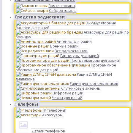
Замков товары
Сейфов товары
Средства радиосвязи
Аккумуляторные
батареи для раций
Аксессуары для раций по
брендам
Антенны для раций
Военные рации
Все радиостанции
Гарнитуры для раций
Программаторы для раций
Программное
обеспечение для раций
Рации 27МГц СИ-БИ
диапазона
Рации для горнолыжников
Спутниковые антенны
Цифровые рации
Чехлы для раций
Телефоны
IP телефоны
Аксессуары
Детали телефонов