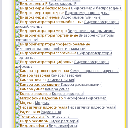
Видеокамеры IP
Видеокамеры беспроводные
Видеокамеры проводные
Видеокамеры уличные
Видеорегистраторы
автомобильные
Видеорегистраторы микро
Видеорегистраторы
портативные
Видеорегистраторы профессиональные
Видеорегистраторы
спортивные
Видеорегистраторы
цифровые
Камера взрывозащищенная
Камера лазерная
Камера ночная
Камера распознавания
Камера умная
Кодеры-декодеры
Микрофоны видеокамер
Модемы
Передатчики видеосигнала
Радио няня
Точки доступа
Видео ресиверы
Видеотелефоны