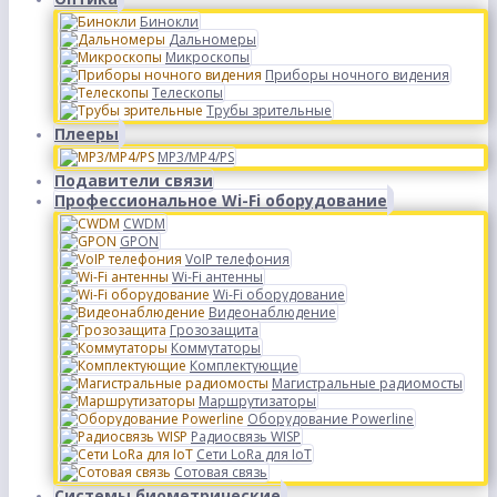
Бинокли
Дальномеры
Микроскопы
Приборы ночного видения
Телескопы
Трубы зрительные
Плееры
MP3/MP4/PS
Подавители связи
Профессиональное Wi-Fi оборудование
CWDM
GPON
VoIP телефония
Wi-Fi антенны
Wi-Fi оборудование
Видеонаблюдение
Грозозащита
Коммутаторы
Комплектующие
Магистральные радиомосты
Маршрутизаторы
Оборудование Powerline
Радиосвязь WISP
Сети LoRa для IoT
Сотовая связь
Системы биометрические