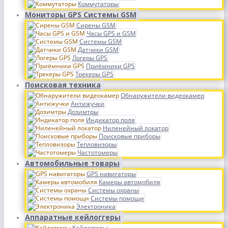
Коммутаторы
Мониторы GPS Системы GSM
Сирены GSM
Часы GPS и GSM
Системы GSM
Датчики GSM
Логеры GPS
Приёмники GPS
Трекеры GPS
Поисковая техника
Обнаружители видеокамер
Антижучки
Дозимтры
Индикатор поля
Ниленейный локатор
Поисковые приборы
Тепловизоры
Частотомеры
Автомобильные товары
GPS навигаторы
Камеры автомобиля
Системы охраны
Системы помощи
Электроника
Аппаратные кейлоггеры
Кейлоггеры