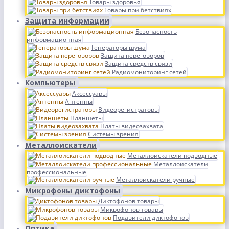
Товары здоровья
Товары при бетствиях
Защита информации
Безопасность
информационная
Генераторы шума
Защита переговоров
Защита средств связи
Радиомониторинг сетей
Компьютеры
Аксессуары
Антенны
Видеорегистраторы
Планшеты
Платы видеозахвата
Системы зрения
Металлоискатели
Металлоискатели подводные
Металлоискатели
профессиональные
Металлоискатели ручные
Микрофоны диктофоны
Диктофонов товары
Микрофонов товары
Подавители диктофонов
Оптика