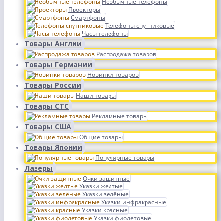
Необычные телефоны
Проекторы
Смартфоны
Телефоны спутниковые
Часы телефоны
Товары Англии
Распродажа товаров
Товары Германии
Новинки товаров
Товары России
Наши товары
Товары СТС
Рекламные товары
Товары США
Общие товары
Товары Японии
Популярные товары
Лазеры
Очки защитные
Указки желтые
Указки зелёные
Указки инфракрасные
Указки красные
Указки фиолетовые