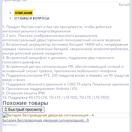
Китай
ОПИСАНИЕ
ОТЗЫВЫ И ВОПРОСЫ
1. Продукт быстро спит и быстро просыпается, чтобы добиться
интеллектуального энергосбережения
2. 2 млн. Пиксель изображения высокого разрешения,
интеллектуальный двухсторонний полноцветный ночное видение
3. Встроенный аккумулятор литиевая батарея 14400 мАч, непрерывная
зарядка съемных солнечных батарей, сверхнизкий энергопотребление,
ультра-длинный режим ожидания
4. Встроенный микрофон и динамик, поддержка двустороннего
голосового домофона
5. Встроенный датчик сигнализации PIR, обеспечивающий точный и
мгновенный сигнал тревоги, приложение мобильного телефона
6. Поддержка контроля PTZ, 330 градусов влево и вправо, на 90 градусов
вверх и вниз
7. Поддержка облачного хранения и 128G TF-карта Локальное хранение
8. Приложение поддерживает Android / iOS
9. Открытая защита IP66
10. Поддержка 4G (TD-LTE, TD-LTE / LTE FDD, TD-LTE / LTE-FDD)
Похожие товары
Быстрый просмотр
Батарея Беспроводная дверная сигнализация - А
Артикул: -