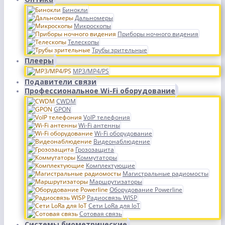
Бинокли
Дальномеры
Микроскопы
Приборы ночного видения
Телескопы
Трубы зрительные
Плееры
MP3/MP4/PS
Подавители связи
Профессиональное Wi-Fi оборудование
CWDM
GPON
VoIP телефония
Wi-Fi антенны
Wi-Fi оборудование
Видеонаблюдение
Грозозащита
Коммутаторы
Комплектующие
Магистральные радиомосты
Маршрутизаторы
Оборудование Powerline
Радиосвязь WISP
Сети LoRa для IoT
Сотовая связь
Системы биометрические