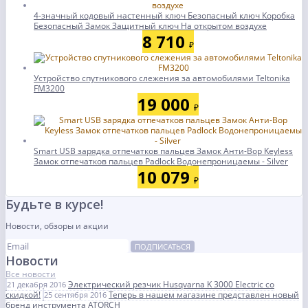
4-значный кодовый настенный ключ Безопасный ключ Коробка
Безопасный Замок Защитный ключ На открытом воздухе
8 710
₽
Устройство спутникового слежения за автомобилями Teltonika
FM3200
19 000
₽
Smart USB зарядка отпечатков пальцев Замок Анти-Вор Keyless
Замок отпечатков пальцев Padlock Водонепроницаемы - Silver
10 079
₽
Будьте в курсе!
Новости, обзоры и акции
ПОДПИСАТЬСЯ
Новости
Все новости
Электрический резчик Husqvarna K 3000 Electric со
21 декабря 2016
скидкой!
Теперь в нашем магазине представлен новый
25 сентября 2016
бренд инструмента ATORCH