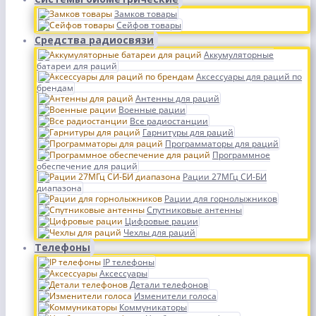
Замков товары
Сейфов товары
Средства радиосвязи
Аккумуляторные
батареи для раций
Аксессуары для раций по
брендам
Антенны для раций
Военные рации
Все радиостанции
Гарнитуры для раций
Программаторы для раций
Программное
обеспечение для раций
Рации 27МГц СИ-БИ
диапазона
Рации для горнолыжников
Спутниковые антенны
Цифровые рации
Чехлы для раций
Телефоны
IP телефоны
Аксессуары
Детали телефонов
Изменители голоса
Коммуникаторы