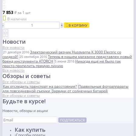
7 853
₽
за 1 шт
В наличии
-
+
В КОРЗИНУ
Новости
Все новости
Электрический резчик Husqvarna K 3000 Electric со
21 декабря 2016
скидкой!
Теперь в нашем магазине представлен новый
25 сентября 2016
бренд инструмента ATORCH
Никогда еще не было так
5 июня 2016
просто пропилить прямую линию
Все новости
Обзоры и советы
Все обзоры и советы
Как отследить транспорт на расстояние?
Правильные фотоаппараты
для повседневной съемки
Зарядки от солнечных батарей
Все обзоры и советы
Будьте в курсе!
Новости, обзоры и акции
ПОДПИСАТЬСЯ
Как купить
Способы оплаты