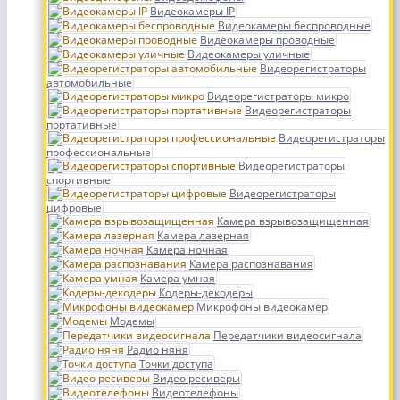
Видеокамеры IP
Видеокамеры беспроводные
Видеокамеры проводные
Видеокамеры уличные
Видеорегистраторы
автомобильные
Видеорегистраторы микро
Видеорегистраторы
портативные
Видеорегистраторы
профессиональные
Видеорегистраторы
спортивные
Видеорегистраторы
цифровые
Камера взрывозащищенная
Камера лазерная
Камера ночная
Камера распознавания
Камера умная
Кодеры-декодеры
Микрофоны видеокамер
Модемы
Передатчики видеосигнала
Радио няня
Точки доступа
Видео ресиверы
Видеотелефоны