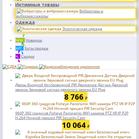
Интимные товары
Вибраторы и
вибромассажеры
Одежда
Экзотическая одежда
Новинки
NEW
Хиты продаж
ХИТ
Скидки
%
Дверь Входной беспроводной PIR Движение Датчик Дверной
звонок Звуковой сигнал дверного звонка EU Plug
8 766
₽
960P 360 градусов Fisheye Panoramic WiFi камера PTZ VR IP P2P
H.264 Ночной прицел PIR Security Cam
10 064
₽