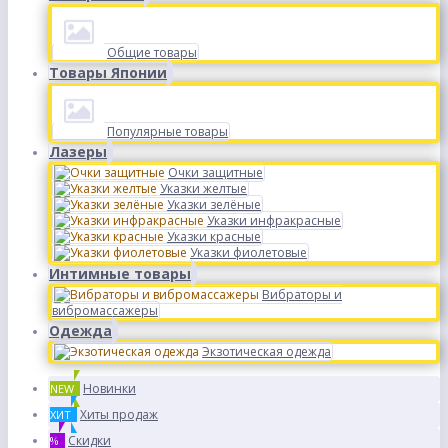
Общие товары
Товары Японии
Популярные товары
Лазеры
Очки защитные
Указки желтые
Указки зелёные
Указки инфракрасные
Указки красные
Указки фиолетовые
Интимные товары
Вибраторы и
вибромассажеры
Одежда
Экзотическая одежда
Новинки
NEW
Хиты продаж
ХИТ
Скидки
%