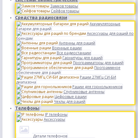
Замков товары
Сейфов товары
Средства радиосвязи
Аккумуляторные
батареи для раций
Аксессуары для раций по
брендам
Антенны для раций
Военные рации
Все радиостанции
Гарнитуры для раций
Программаторы для раций
Программное
обеспечение для раций
Рации 27МГц СИ-БИ
диапазона
Рации для горнолыжников
Спутниковые антенны
Цифровые рации
Чехлы для раций
Телефоны
IP телефоны
Аксессуары
Детали телефонов