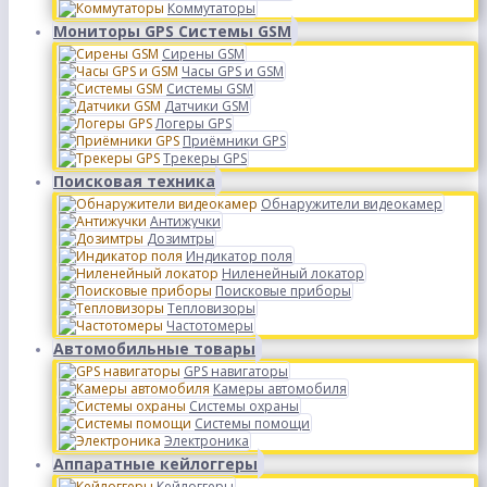
Коммутаторы
Мониторы GPS Системы GSM
Сирены GSM
Часы GPS и GSM
Системы GSM
Датчики GSM
Логеры GPS
Приёмники GPS
Трекеры GPS
Поисковая техника
Обнаружители видеокамер
Антижучки
Дозимтры
Индикатор поля
Ниленейный локатор
Поисковые приборы
Тепловизоры
Частотомеры
Автомобильные товары
GPS навигаторы
Камеры автомобиля
Системы охраны
Системы помощи
Электроника
Аппаратные кейлоггеры
Кейлоггеры