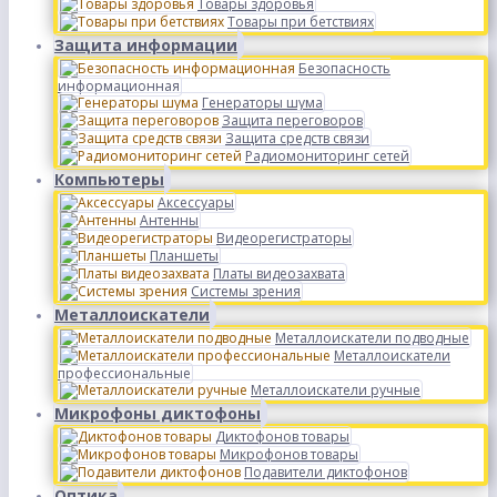
Товары здоровья
Товары при бетствиях
Защита информации
Безопасность
информационная
Генераторы шума
Защита переговоров
Защита средств связи
Радиомониторинг сетей
Компьютеры
Аксессуары
Антенны
Видеорегистраторы
Планшеты
Платы видеозахвата
Системы зрения
Металлоискатели
Металлоискатели подводные
Металлоискатели
профессиональные
Металлоискатели ручные
Микрофоны диктофоны
Диктофонов товары
Микрофонов товары
Подавители диктофонов
Оптика