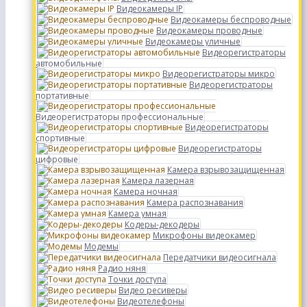
Видеокамеры IP
Видеокамеры беспроводные
Видеокамеры проводные
Видеокамеры уличные
Видеорегистраторы
автомобильные
Видеорегистраторы микро
Видеорегистраторы
портативные
Видеорегистраторы профессиональные
Видеорегистраторы
спортивные
Видеорегистраторы
цифровые
Камера взрывозащищенная
Камера лазерная
Камера ночная
Камера распознавания
Камера умная
Кодеры-декодеры
Микрофоны видеокамер
Модемы
Передатчики видеосигнала
Радио няня
Точки доступа
Видео ресиверы
Видеотелефоны