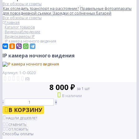
Все обзоры и советы
Как отследить транспорт на расстояние?
Правильные фотоаппараты
для повседневной съемки
Зарядки от солнечных батарей
Все обзоры и советы
Главная
Каталог товаров
Видеонаблюдение
Видеокамеры IP
IP камера ночного видения
IP камера ночного видения
Артикул: 1-О-0020
(0)
8 000 ₽
за 1 шт
В наличии
-
+
В КОРЗИНУ
НАШЛИ ДЕШЕВЛЕ?
СРАВНИТЬ
ОТЛОЖИТЬ
Способы оплаты