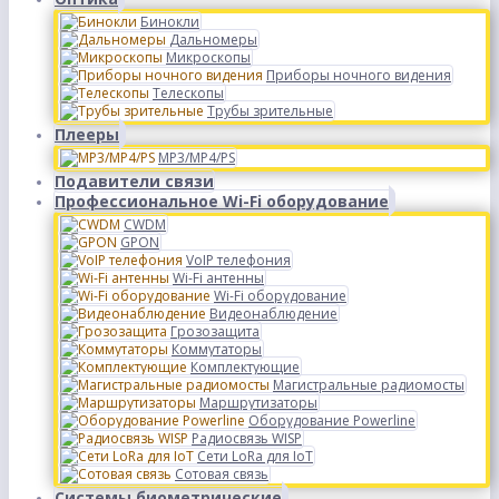
Бинокли
Дальномеры
Микроскопы
Приборы ночного видения
Телескопы
Трубы зрительные
Плееры
MP3/MP4/PS
Подавители связи
Профессиональное Wi-Fi оборудование
CWDM
GPON
VoIP телефония
Wi-Fi антенны
Wi-Fi оборудование
Видеонаблюдение
Грозозащита
Коммутаторы
Комплектующие
Магистральные радиомосты
Маршрутизаторы
Оборудование Powerline
Радиосвязь WISP
Сети LoRa для IoT
Сотовая связь
Системы биометрические