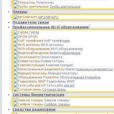
Телескопы
Трубы зрительные
Плееры
MP3/MP4/PS
Подавители связи
Профессиональное Wi-Fi оборудование
CWDM
GPON
VoIP телефония
Wi-Fi антенны
Wi-Fi оборудование
Видеонаблюдение
Грозозащита
Коммутаторы
Комплектующие
Магистральные радиомосты
Маршрутизаторы
Оборудование Powerline
Радиосвязь WISP
Сети LoRa для IoT
Сотовая связь
Системы биометрические
Замков товары
Сейфов товары
Средства радиосвязи