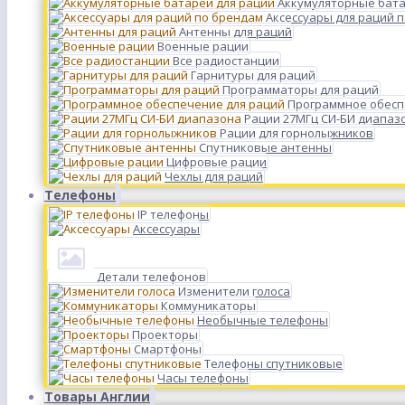
Аккумуляторные бата
Аксессуары для раций 
Антенны для раций
Военные рации
Все радиостанции
Гарнитуры для раций
Программаторы для раций
Программное обесп
Рации 27МГц СИ-БИ диапаз
Рации для горнолыжников
Спутниковые антенны
Цифровые рации
Чехлы для раций
Телефоны
IP телефоны
Аксессуары
Детали телефонов
Изменители голоса
Коммуникаторы
Необычные телефоны
Проекторы
Смартфоны
Телефоны спутниковые
Часы телефоны
Товары Англии