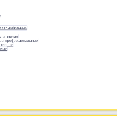
е
 автомобильные
ортативные
ры профессиональные
ртивные
овые