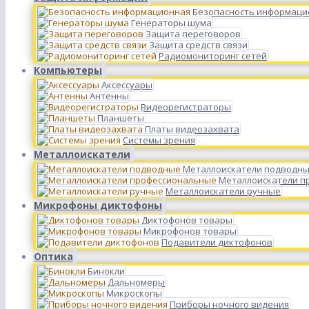
Безопасность информаци
Генераторы шума
Защита переговоров
Защита средств связи
Радиомониторинг сетей
Компьютеры
Аксессуары
Антенны
Видеорегистраторы
Планшеты
Платы видеозахвата
Системы зрения
Металлоискатели
Металлоискатели подводн
Металлоискатели п
Металлоискатели ручные
Микрофоны диктофоны
Диктофонов товары
Микрофонов товары
Подавители диктофонов
Оптика
Бинокли
Дальномеры
Микроскопы
Приборы ночного видения