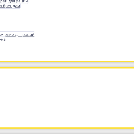
реи для раций
по брендам
ечение для раций
она