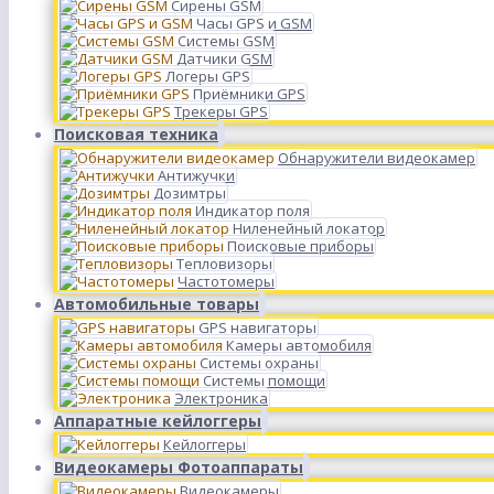
Сирены GSM
Часы GPS и GSM
Системы GSM
Датчики GSM
Логеры GPS
Приёмники GPS
Трекеры GPS
Поисковая техника
Обнаружители видеокамер
Антижучки
Дозимтры
Индикатор поля
Ниленейный локатор
Поисковые приборы
Тепловизоры
Частотомеры
Автомобильные товары
GPS навигаторы
Камеры автомобиля
Системы охраны
Системы помощи
Электроника
Аппаратные кейлоггеры
Кейлоггеры
Видеокамеры Фотоаппараты
Видеокамеры