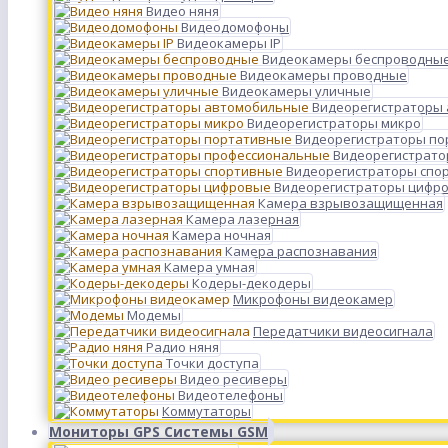
Видео няня
Видеодомофоны
Видеокамеры IP
Видеокамеры беспроводны
Видеокамеры проводные
Видеокамеры уличные
Видеорегистраторы
Видеорегистраторы микро
Видеорегистраторы п
Видеорегистрато
Видеорегистраторы спо
Видеорегистраторы цифр
Камера взрывозащищенная
Камера лазерная
Камера ночная
Камера распознавания
Камера умная
Кодеры-декодеры
Микрофоны видеокамер
Модемы
Передатчики видеосигнала
Радио няня
Точки доступа
Видео ресиверы
Видеотелефоны
Коммутаторы
Мониторы GPS Системы GSM