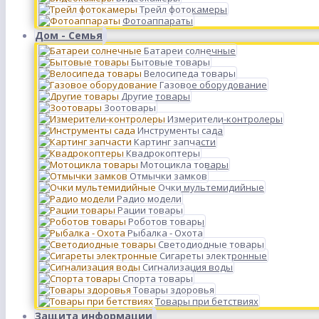
Трейл фотокамеры
Фотоаппараты
Дом - Семья
Батареи солнечные
Бытовые товары
Велосипеда товары
Газовое оборудование
Другие товары
Зоотовары
Измерители-контролеры
Инструменты сада
Картинг запчасти
Квадрокоптеры
Мотоцикла товары
Отмычки замков
Очки мультемидийные
Радио модели
Рации товары
Роботов товары
Рыбалка - Охота
Светодиодные товары
Сигареты электронные
Сигнализация воды
Спорта товары
Товары здоровья
Товары при бетствиях
Защита информации