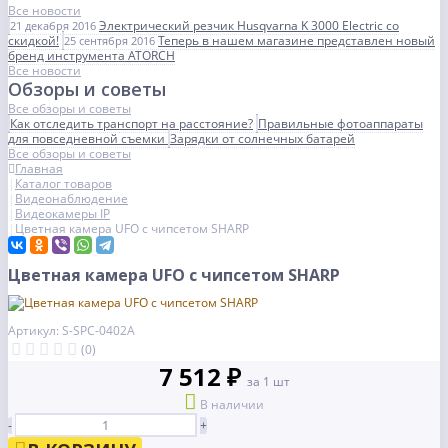
Все новости
Электрический резчик Husqvarna K 3000 Electric со
21 декабря 2016
скидкой!
Теперь в нашем магазине представлен новый
25 сентября 2016
бренд инструмента ATORCH
Все новости
Обзоры и советы
Все обзоры и советы
Как отследить транспорт на расстояние?
Правильные фотоаппараты
для повседневной съемки
Зарядки от солнечных батарей
Все обзоры и советы
Главная
Каталог товаров
Видеонаблюдение
Видеокамеры IP
Цветная камера UFO с чипсетом SHARP
Цветная камера UFO с чипсетом SHARP
Артикул: S-SPC-0402A
(0)
7 512 ₽
за 1 шт
В наличии
-
+