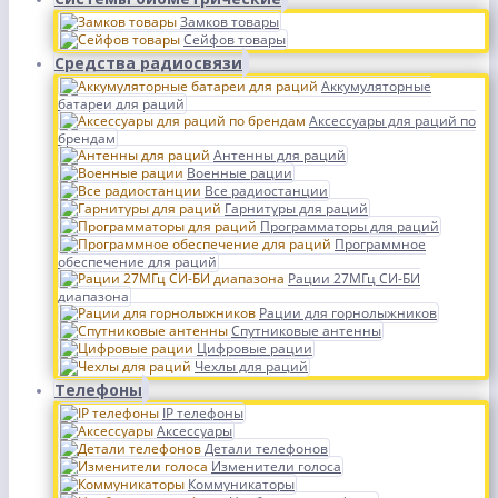
Замков товары
Сейфов товары
Средства радиосвязи
Аккумуляторные
батареи для раций
Аксессуары для раций по
брендам
Антенны для раций
Военные рации
Все радиостанции
Гарнитуры для раций
Программаторы для раций
Программное
обеспечение для раций
Рации 27МГц СИ-БИ
диапазона
Рации для горнолыжников
Спутниковые антенны
Цифровые рации
Чехлы для раций
Телефоны
IP телефоны
Аксессуары
Детали телефонов
Изменители голоса
Коммуникаторы