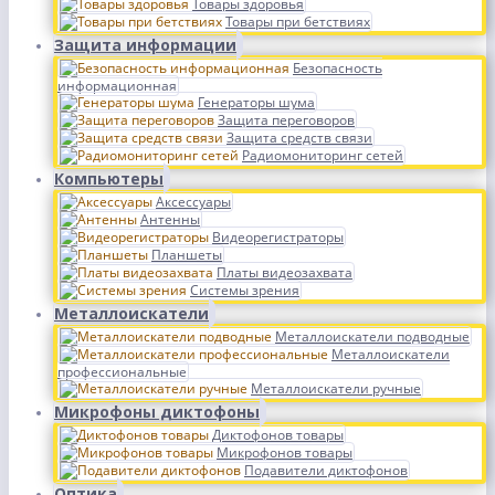
Товары здоровья
Товары при бетствиях
Защита информации
Безопасность
информационная
Генераторы шума
Защита переговоров
Защита средств связи
Радиомониторинг сетей
Компьютеры
Аксессуары
Антенны
Видеорегистраторы
Планшеты
Платы видеозахвата
Системы зрения
Металлоискатели
Металлоискатели подводные
Металлоискатели
профессиональные
Металлоискатели ручные
Микрофоны диктофоны
Диктофонов товары
Микрофонов товары
Подавители диктофонов
Оптика