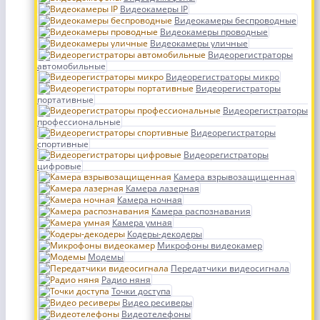
Видеокамеры IP
Видеокамеры беспроводные
Видеокамеры проводные
Видеокамеры уличные
Видеорегистраторы
автомобильные
Видеорегистраторы микро
Видеорегистраторы
портативные
Видеорегистраторы
профессиональные
Видеорегистраторы
спортивные
Видеорегистраторы
цифровые
Камера взрывозащищенная
Камера лазерная
Камера ночная
Камера распознавания
Камера умная
Кодеры-декодеры
Микрофоны видеокамер
Модемы
Передатчики видеосигнала
Радио няня
Точки доступа
Видео ресиверы
Видеотелефоны