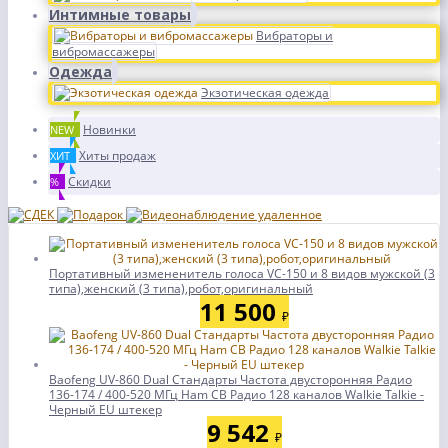
Интимные товары
Вибраторы и
вибромассажеры
Одежда
Экзотическая одежда
Новинки
NEW
Хиты продаж
ХИТ
Скидки
%
Портативный измененитель голоса VC-150 и 8 видов мужской (3
типа),женский (3 типа),робот,оригинальный
11 500
₽
Baofeng UV-860 Dual Стандарты Частота двусторонняя Радио
136-174 / 400-520 МГц Ham CB Радио 128 каналов Walkie Talkie -
Черный EU штекер
9 542
₽