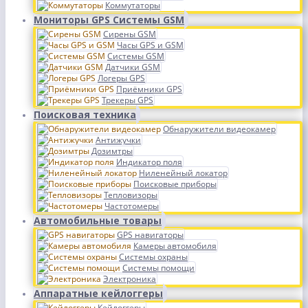
Коммутаторы
Мониторы GPS Системы GSM
Сирены GSM
Часы GPS и GSM
Системы GSM
Датчики GSM
Логеры GPS
Приёмники GPS
Трекеры GPS
Поисковая техника
Обнаружители видеокамер
Антижучки
Дозимтры
Индикатор поля
Ниленейный локатор
Поисковые приборы
Тепловизоры
Частотомеры
Автомобильные товары
GPS навигаторы
Камеры автомобиля
Системы охраны
Системы помощи
Электроника
Аппаратные кейлоггеры
Кейлоггеры