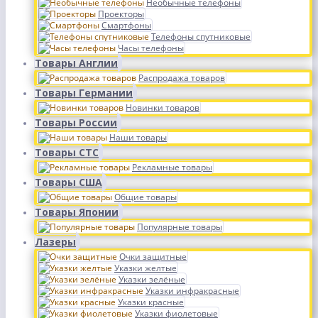
Необычные телефоны
Проекторы
Смартфоны
Телефоны спутниковые
Часы телефоны
Товары Англии
Распродажа товаров
Товары Германии
Новинки товаров
Товары России
Наши товары
Товары СТС
Рекламные товары
Товары США
Общие товары
Товары Японии
Популярные товары
Лазеры
Очки защитные
Указки желтые
Указки зелёные
Указки инфракрасные
Указки красные
Указки фиолетовые