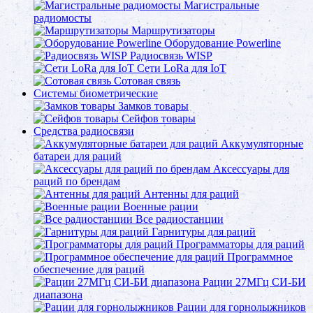
Магистральные
радиомосты
Маршрутизаторы
Оборудование Powerline
Радиосвязь WISP
Сети LoRa для IoT
Сотовая связь
Системы биометрические
Замков товары
Сейфов товары
Средства радиосвязи
Аккумуляторные
батареи для раций
Аксессуары для
раций по брендам
Антенны для раций
Военные рации
Все радиостанции
Гарнитуры для раций
Программаторы для раций
Программное
обеспечение для раций
Рации 27МГц СИ-БИ
диапазона
Рации для горнолыжников