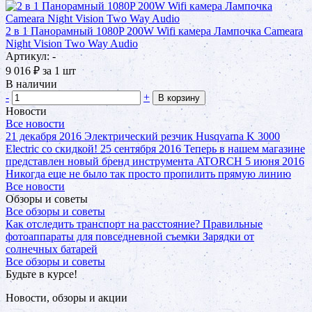
2 в 1 Панорамный 1080P 200W Wifi камера Лампочка Cameara
Night Vision Two Way Audio
Артикул: -
9 016
₽
за 1 шт
В наличии
-
+
В корзину
Новости
Все новости
21 декабря 2016
Электрический резчик Husqvarna K 3000
Electric со скидкой!
25 сентября 2016
Теперь в нашем магазине
представлен новый бренд инструмента ATORCH
5 июня 2016
Никогда еще не было так просто пропилить прямую линию
Все новости
Обзоры и советы
Все обзоры и советы
Как отследить транспорт на расстояние?
Правильные
фотоаппараты для повседневной съемки
Зарядки от
солнечных батарей
Все обзоры и советы
Будьте в курсе!
Новости, обзоры и акции