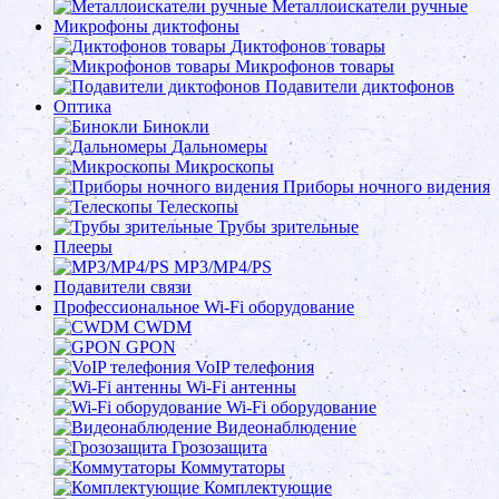
Металлоискатели ручные
Микрофоны диктофоны
Диктофонов товары
Микрофонов товары
Подавители диктофонов
Оптика
Бинокли
Дальномеры
Микроскопы
Приборы ночного видения
Телескопы
Трубы зрительные
Плееры
MP3/MP4/PS
Подавители связи
Профессиональное Wi-Fi оборудование
CWDM
GPON
VoIP телефония
Wi-Fi антенны
Wi-Fi оборудование
Видеонаблюдение
Грозозащита
Коммутаторы
Комплектующие