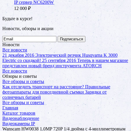
IP сервер NC6200W
12 000
₽
Будьте в курсе!
Новости, обзоры и акции
Подписаться
Новости
Все новости
21 декабря 2016
Электрический резчик Husqvarna K 3000
Electric со скидкой!
25 сентября 2016
Теперь в нашем магазине
представлен новый бренд инструмента ATORCH
Все новости
Обзоры и советы
Все обзоры и советы
Как отследить транспорт на расстояние?
Правильные
фотоаппараты для повседневной съемки
Зарядки от
солнечных батарей
Все обзоры и советы
Главная
Каталог товаров
Видеонаблюдение
Видеокамеры IP
Wanscam HW0038 1.0MP 720P 1/4 дюйма с 4-миллиметровым