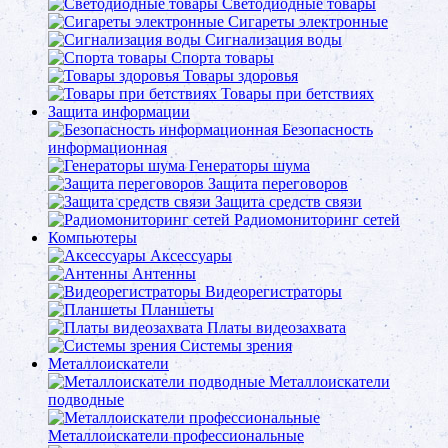
Светодиодные товары
Сигареты электронные
Сигнализация воды
Спорта товары
Товары здоровья
Товары при бетствиях
Защита информации
Безопасность
информационная
Генераторы шума
Защита переговоров
Защита средств связи
Радиомониторинг сетей
Компьютеры
Аксессуары
Антенны
Видеорегистраторы
Планшеты
Платы видеозахвата
Системы зрения
Металлоискатели
Металлоискатели
подводные
Металлоискатели профессиональные