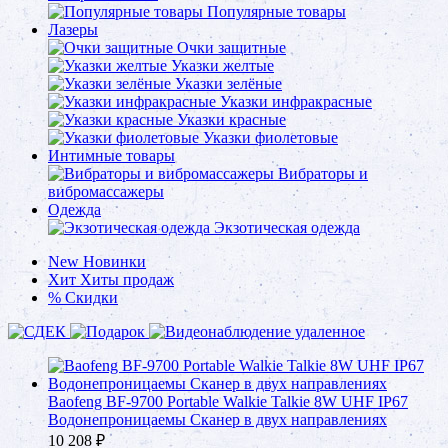
Популярные товары
Лазеры
Очки защитные
Указки желтые
Указки зелёные
Указки инфракрасные
Указки красные
Указки фиолетовые
Интимные товары
Вибраторы и
вибромассажеры
Одежда
Экзотическая одежда
New
Новинки
Хит
Хиты продаж
%
Скидки
Baofeng BF-9700 Portable Walkie Talkie 8W UHF IP67
Водонепроницаемы Сканер в двух направлениях
10 208
₽