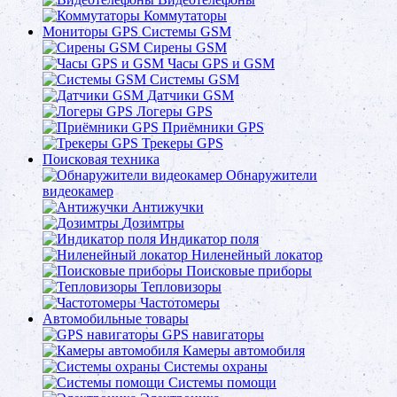
Коммутаторы
Мониторы GPS Системы GSM
Сирены GSM
Часы GPS и GSM
Системы GSM
Датчики GSM
Логеры GPS
Приёмники GPS
Трекеры GPS
Поисковая техника
Обнаружители
видеокамер
Антижучки
Дозимтры
Индикатор поля
Ниленейный локатор
Поисковые приборы
Тепловизоры
Частотомеры
Автомобильные товары
GPS навигаторы
Камеры автомобиля
Системы охраны
Системы помощи