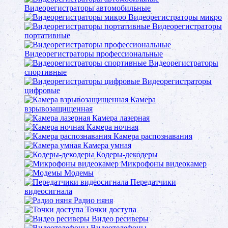
Видеорегистраторы автомобильные
Видеорегистраторы микро
Видеорегистраторы
портативные
Видеорегистраторы профессиональные
Видеорегистраторы
спортивные
Видеорегистраторы
цифровые
Камера
взрывозащищенная
Камера лазерная
Камера ночная
Камера распознавания
Камера умная
Кодеры-декодеры
Микрофоны видеокамер
Модемы
Передатчики
видеосигнала
Радио няня
Точки доступа
Видео ресиверы
Видеотелефоны