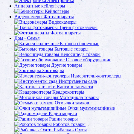
Электроника
Аппаратные кейлоггеры
Кейлоггеры
Видеокамеры Фотоаппараты
Видеокамеры
Трейл фотокамеры
Фотоаппараты
Дом - Семья
Батареи солнечные
Бытовые товары
Велосипеда товары
Газовое оборудование
Другие товары
Зоотовары
Измерители-контролеры
Инструменты сада
Картинг запчасти
Квадрокоптеры
Мотоцикла товары
Отмычки замков
Очки мультемидийные
Радио модели
Рации товары
Роботов товары
Рыбалка - Охота