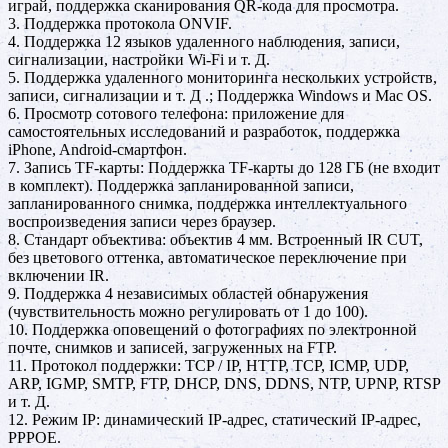
играй, поддержка сканирования QR-кода для просмотра.
3. Поддержка протокола ONVIF.
4. Поддержка 12 языков удаленного наблюдения, записи,
сигнализации, настройки Wi-Fi и т. Д.
5. Поддержка удаленного мониторинга нескольких устройств,
записи, сигнализации и т. Д .; Поддержка Windows и Mac OS.
6. Просмотр сотового телефона: приложение для
самостоятельных исследований и разработок, поддержка
iPhone, Android-смартфон.
7. Запись TF-карты: Поддержка TF-карты до 128 ГБ (не входит
в комплект). Поддержка запланированной записи,
запланированного снимка, поддержка интеллектуального
воспроизведения записи через браузер.
8. Стандарт объектива: объектив 4 мм. Встроенный IR CUT,
без цветового оттенка, автоматическое переключение при
включении IR.
9. Поддержка 4 независимых областей обнаружения
(чувствительность можно регулировать от 1 до 100).
10. Поддержка оповещений о фотографиях по электронной
почте, снимков и записей, загруженных на FTP.
11. Протокол поддержки: TCP / IP, HTTP, TCP, ICMP, UDP,
ARP, IGMP, SMTP, FTP, DHCP, DNS, DDNS, NTP, UPNP, RTSP
и т. Д.
12. Режим IP: динамический IP-адрес, статический IP-адрес,
PPPOE.