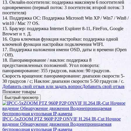
13. Онлайн-посетители: поддержка максимум 6 посетителей
одновременно (первый поток: 3 посетителя; второй поток: 3
посетителя)
14. Поддержка ОС: Поддержка Microsoft Win XP / Win7 / Win8 /
win10 / Mac ?? OS.
15. Браузер: поддержка Internet Explorer 8-11, FireFox, Google
Browser и т. Д.
16. Одна ключевая функция настройки: поддержка одной
ключевой функции настройки подключения WIFI.
17. Поддержка наложения имени OSD, даты и времени (Open
/ Off).
18. Панорамирование / наклон: поддержка 8
предустановленных положений. Угол поворота:
панорамирование: 355 градусов, наклон: 90 градусов.
Скорость вращения: панорамирование: диапазон скорости 5-
30 градусов / с; Наклон: диапазон скорости 5-50 градусов / с.
Добавить свой отзыв или задать вопрос
Добавить свой отзыв
Похожие товары
Быстрый просмотр
IPCC-5xZOOM PTZ 960P P2P ONVIF H.264 IR-Cut Ночное
видение Обнаружение движения Водонепроницаемая
беспроводная купольная IP-камера