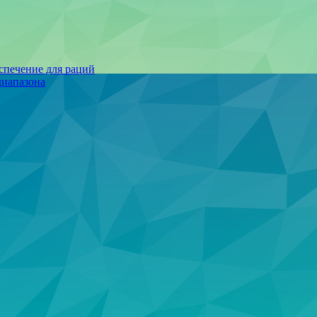
спечение для раций
иапазона