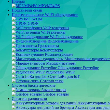
Плееры
MP3/MP4/PS
Подавители связи
Профессиональное Wi-Fi оборудование
CWDM
GPON
VoIP телефония
Wi-Fi антенны
Wi-Fi оборудование
Видеонаблюдение
Грозозащита
Коммутаторы
Комплектующие
Магистральные радиомос
Маршрутизаторы
Оборудование Powerline
Радиосвязь WISP
Сети LoRa для IoT
Сотовая связь
Системы биометрические
Замков товары
Сейфов товары
Средства радиосвязи
Аккумуляторные ба
Аксессуары для рац