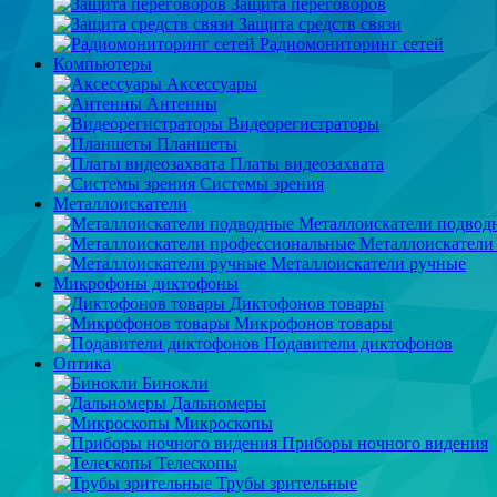
Защита переговоров
Защита средств связи
Радиомониторинг сетей
Компьютеры
Аксессуары
Антенны
Видеорегистраторы
Планшеты
Платы видеозахвата
Системы зрения
Металлоискатели
Металлоискатели подвод
Металлоискатели
Металлоискатели ручные
Микрофоны диктофоны
Диктофонов товары
Микрофонов товары
Подавители диктофонов
Оптика
Бинокли
Дальномеры
Микроскопы
Приборы ночного видения
Телескопы
Трубы зрительные