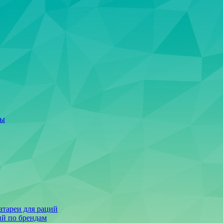
ты
тареи для раций
ий по брендам