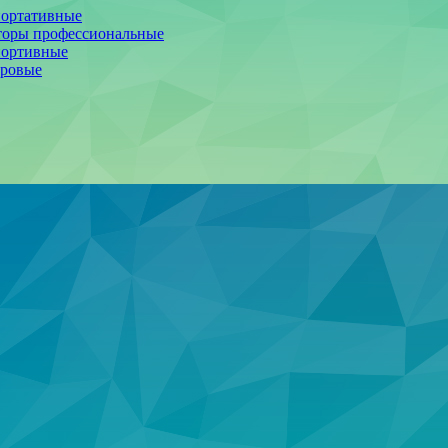
портативные
торы профессиональные
портивные
фровые