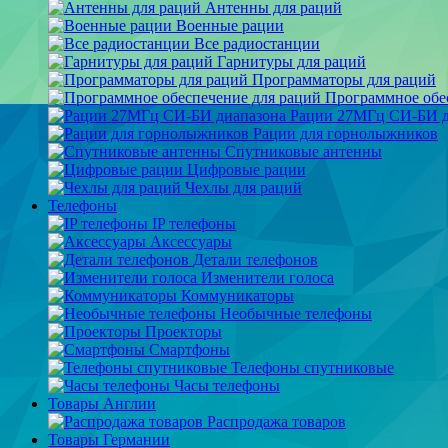
Антенны для раций
Военные рации
Все радиостанции
Гарнитуры для раций
Программаторы для раций
Программное обе
Рации 27МГц СИ-БИ д
Рации для горнолыжников
Спутниковые антенны
Цифровые рации
Чехлы для раций
Телефоны
IP телефоны
Аксессуары
Детали телефонов
Изменители голоса
Коммуникаторы
Необычные телефоны
Проекторы
Смартфоны
Телефоны спутниковые
Часы телефоны
Товары Англии
Распродажа товаров
Товары Германии