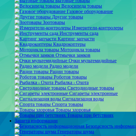
Бытовые товары
Велосипеда товары
Газовое оборудование
Другие товары
Зоотовары
Измерители-контролеры
Инструменты сада
Картинг запчасти
Квадрокоптеры
Мотоцикла товары
Отмычки замков
Очки мультемидийные
Радио модели
Рации товары
Роботов товары
Рыбалка - Охота
Светодиодные товары
Сигареты электронные
Сигнализация воды
Спорта товары
Товары здоровья
Товары при бетствиях
Защита информации
Безопасность информа
Генераторы шума