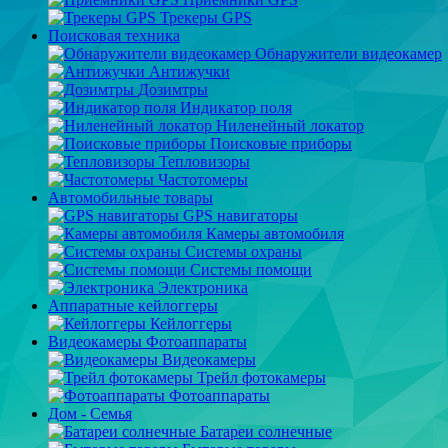
Трекеры GPS
Поисковая техника
Обнаружители видеокамер
Антижучки
Дозимтры
Индикатор поля
Ниленейный локатор
Поисковые приборы
Тепловизоры
Частотомеры
Автомобильные товары
GPS навигаторы
Камеры автомобиля
Системы охраны
Системы помощи
Электроника
Аппаратные кейлоггеры
Кейлоггеры
Видеокамеры Фотоаппараты
Видеокамеры
Трейл фотокамеры
Фотоаппараты
Дом - Семья
Батареи солнечные