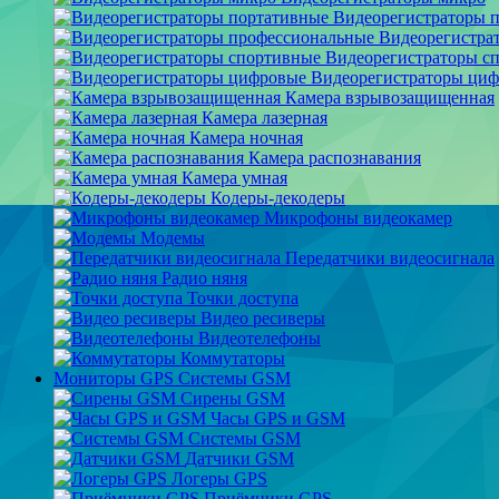
Видеорегистраторы 
Видеорегистра
Видеорегистраторы с
Видеорегистраторы ци
Камера взрывозащищенная
Камера лазерная
Камера ночная
Камера распознавания
Камера умная
Кодеры-декодеры
Микрофоны видеокамер
Модемы
Передатчики видеосигнала
Радио няня
Точки доступа
Видео ресиверы
Видеотелефоны
Коммутаторы
Мониторы GPS Системы GSM
Сирены GSM
Часы GPS и GSM
Системы GSM
Датчики GSM
Логеры GPS
Приёмники GPS