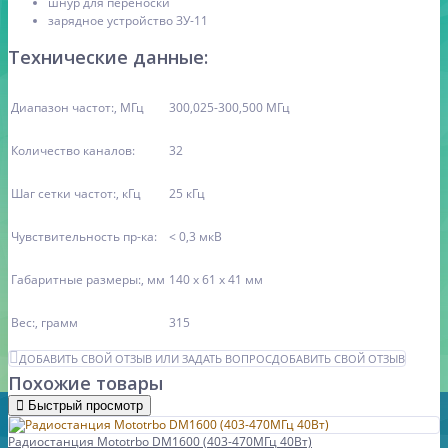
шнур для переноски
зарядное устройство ЗУ-11
Технические данные:
Диапазон частот:, МГц
300,025-300,500 МГц
Количество каналов:
32
Шаг сетки частот:, кГц
25 кГц
Чувствительность пр-ка:
< 0,3 мкВ
Габаритные размеры:, мм
140 х 61 х 41 мм
Вес:, грамм
315
ДОБАВИТЬ СВОЙ ОТЗЫВ ИЛИ ЗАДАТЬ ВОПРОС
ДОБАВИТЬ СВОЙ ОТЗЫВ
Похожие товары
Быстрый просмотр
Радиостанция Mototrbo DМ1600 (403-470МГц 40Вт)