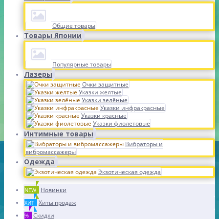
Общие товары
Товары Японии
Популярные товары
Лазеры
Очки защитные
Указки желтые
Указки зелёные
Указки инфракрасные
Указки красные
Указки фиолетовые
Интимные товары
Вибраторы и
вибромассажеры
Одежда
Экзотическая одежда
Новинки
NEW
Хиты продаж
ХИТ
Скидки
%