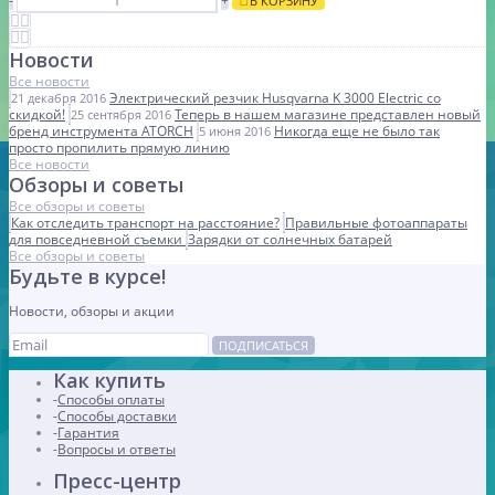
-
+
В КОРЗИНУ
Новости
Все новости
Электрический резчик Husqvarna K 3000 Electric со
21 декабря 2016
скидкой!
Теперь в нашем магазине представлен новый
25 сентября 2016
бренд инструмента ATORCH
Никогда еще не было так
5 июня 2016
просто пропилить прямую линию
Все новости
Обзоры и советы
Все обзоры и советы
Как отследить транспорт на расстояние?
Правильные фотоаппараты
для повседневной съемки
Зарядки от солнечных батарей
Все обзоры и советы
Будьте в курсе!
Новости, обзоры и акции
ПОДПИСАТЬСЯ
Как купить
Способы оплаты
Способы доставки
Гарантия
Вопросы и ответы
Пресс-центр