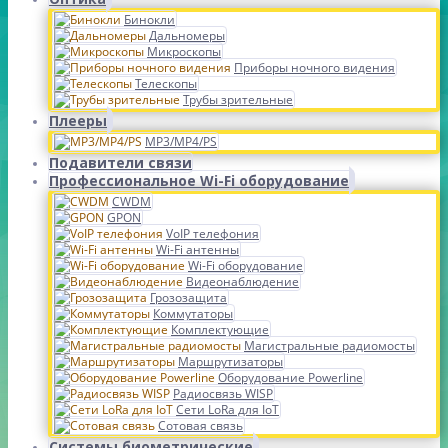
Бинокли
Дальномеры
Микроскопы
Приборы ночного видения
Телескопы
Трубы зрительные
Плееры
MP3/MP4/PS
Подавители связи
Профессиональное Wi-Fi оборудование
CWDM
GPON
VoIP телефония
Wi-Fi антенны
Wi-Fi оборудование
Видеонаблюдение
Грозозащита
Коммутаторы
Комплектующие
Магистральные радиомосты
Маршрутизаторы
Оборудование Powerline
Радиосвязь WISP
Сети LoRa для IoT
Сотовая связь
Системы биометрические