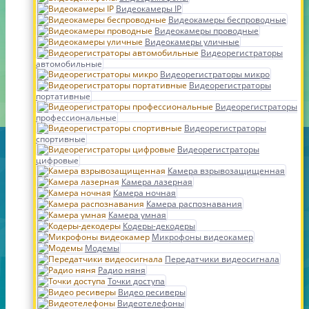
Видеокамеры IP
Видеокамеры беспроводные
Видеокамеры проводные
Видеокамеры уличные
Видеорегистраторы
автомобильные
Видеорегистраторы микро
Видеорегистраторы
портативные
Видеорегистраторы
профессиональные
Видеорегистраторы
спортивные
Видеорегистраторы
цифровые
Камера взрывозащищенная
Камера лазерная
Камера ночная
Камера распознавания
Камера умная
Кодеры-декодеры
Микрофоны видеокамер
Модемы
Передатчики видеосигнала
Радио няня
Точки доступа
Видео ресиверы
Видеотелефоны