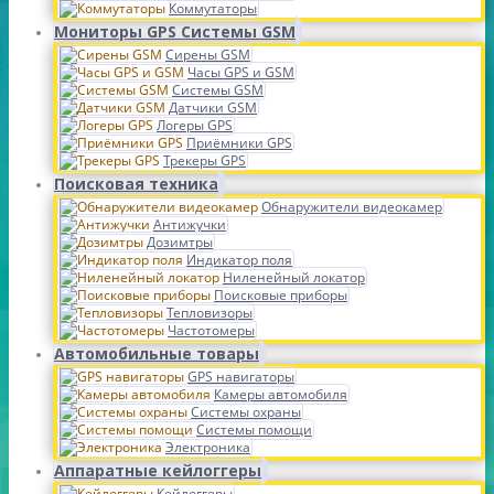
Коммутаторы
Мониторы GPS Системы GSM
Сирены GSM
Часы GPS и GSM
Системы GSM
Датчики GSM
Логеры GPS
Приёмники GPS
Трекеры GPS
Поисковая техника
Обнаружители видеокамер
Антижучки
Дозимтры
Индикатор поля
Ниленейный локатор
Поисковые приборы
Тепловизоры
Частотомеры
Автомобильные товары
GPS навигаторы
Камеры автомобиля
Системы охраны
Системы помощи
Электроника
Аппаратные кейлоггеры
Кейлоггеры