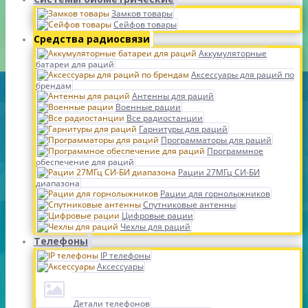
Замков товары
Сейфов товары
Средства радиосвязи
Аккумуляторные
батареи для раций
Аксессуары для раций по
брендам
Антенны для раций
Военные рации
Все радиостанции
Гарнитуры для раций
Программаторы для раций
Программное
обеспечение для раций
Рации 27МГц СИ-БИ
диапазона
Рации для горнолыжников
Спутниковые антенны
Цифровые рации
Чехлы для раций
Телефоны
IP телефоны
Аксессуары
Детали телефонов