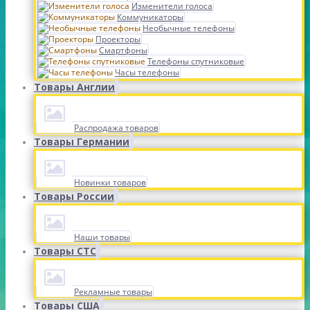
Изменители голоса
Коммуникаторы
Необычные телефоны
Проекторы
Смартфоны
Телефоны спутниковые
Часы телефоны
Товары Англии
Распродажа товаров
Товары Германии
Новинки товаров
Товары России
Наши товары
Товары СТС
Рекламные товары
Товары США