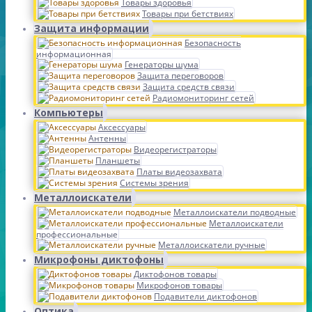
Товары здоровья
Товары при бетствиях
Защита информации
Безопасность
информационная
Генераторы шума
Защита переговоров
Защита средств связи
Радиомониторинг сетей
Компьютеры
Аксессуары
Антенны
Видеорегистраторы
Планшеты
Платы видеозахвата
Системы зрения
Металлоискатели
Металлоискатели подводные
Металлоискатели
профессиональные
Металлоискатели ручные
Микрофоны диктофоны
Диктофонов товары
Микрофонов товары
Подавители диктофонов
Оптика