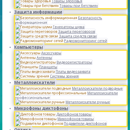
Товары здоровья
Товары при бетствиях
Защита информации
Безопасность
информационная
Генераторы шума
Защита переговоров
Защита средств связи
Радиомониторинг сетей
Компьютеры
Аксессуары
Антенны
Видеорегистраторы
Планшеты
Платы видеозахвата
Системы зрения
Металлоискатели
Металлоискатели подводные
Металлоискатели
профессиональные
Металлоискатели ручные
Микрофоны диктофоны
Диктофонов товары
Микрофонов товары
Подавители диктофонов
Оптика