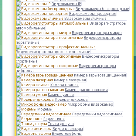
Видеокамеры IP
Видеокамеры беспроводные
Видеокамеры проводные
Видеокамеры уличные
Видеорегистраторы
автомобильные
Видеорегистраторы микро
Видеорегистраторы
портативные
Видеорегистраторы профессиональные
Видеорегистраторы
спортивные
Видеорегистраторы
цифровые
Камера взрывозащищенная
Камера лазерная
Камера ночная
Камера распознавания
Камера умная
Кодеры-декодеры
Микрофоны видеокамер
Модемы
Передатчики видеосигнала
Радио няня
Точки доступа
Видео ресиверы
Видеотелефоны