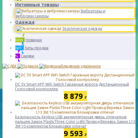
Интимные товары
Вибраторы и
вибромассажеры
Одежда
Экзотическая одежда
Новинки
NEW
Хиты продаж
ХИТ
Скидки
%
DC 5V Smart APP WiFi Switch Гаражные ворота Дистанционный
Голосовой контроллер
8 879
₽
Безопасность Keyless USB аккумуляторная дверь отпечатков
пальцев Замок PlasticThree Color Light Провод Веревка Замок L13
3M 10 комплектов блокировки отпечат
9 593
₽