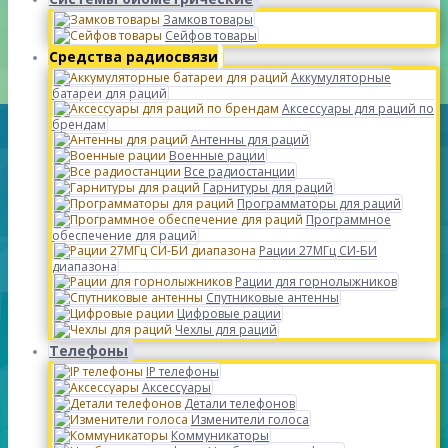
Замков товары
Сейфов товары
Средства радиосвязи
Аккумуляторные
батареи для раций
Аксессуары для раций по
брендам
Антенны для раций
Военные рации
Все радиостанции
Гарнитуры для раций
Программаторы для раций
Программное
обеспечение для раций
Рации 27МГц СИ-БИ
диапазона
Рации для горнолыжников
Спутниковые антенны
Цифровые рации
Чехлы для раций
Телефоны
IP телефоны
Аксессуары
Детали телефонов
Изменители голоса
Коммуникаторы