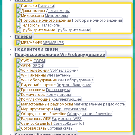
Бинокли
Дальномеры
Микроскопы
Приборы ночного видения
Телескопы
Трубы зрительные
Плееры
MP3/MP4/PS
Подавители связи
Профессиональное Wi-Fi оборудование
CWDM
GPON
VoIP телефония
Wi-Fi антенны
Wi-Fi оборудование
Видеонаблюдение
Грозозащита
Коммутаторы
Комплектующие
Магистральные радиомосты
Маршрутизаторы
Оборудование Powerline
Радиосвязь WISP
Сети LoRa для IoT
Сотовая связь
Системы биометрические