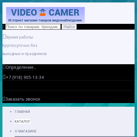
Время работы:
Круглосуточно без
выходных и праздников
Определение...
+7 (918) 905-13-34
Заказать звонок
ГЛАВНАЯ
КАТАЛОГ
О МАГАЗИНЕ