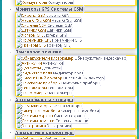
Коммутаторы
Мониторы GPS Системы GSM
Сирены GSM
Часы GPS и GSM
Системы GSM
Датчики GSM
Логеры GPS
Приёмники GPS
Трекеры GPS
Поисковая техника
Обнаружители видеокамер
Антижучки
Дозимтры
Индикатор поля
Ниленейный локатор
Поисковые приборы
Тепловизоры
Частотомеры
Автомобильные товары
GPS навигаторы
Камеры автомобиля
Системы охраны
Системы помощи
Электроника
Аппаратные кейлоггеры
Кейлоггеры