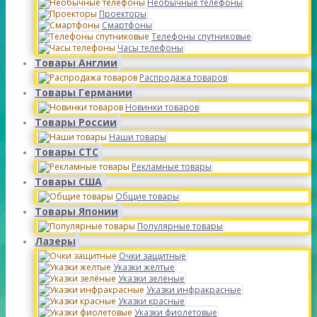
Необычные телефоны
Проекторы
Смартфоны
Телефоны спутниковые
Часы телефоны
Товары Англии
Распродажа товаров
Товары Германии
Новинки товаров
Товары России
Наши товары
Товары СТС
Рекламные товары
Товары США
Общие товары
Товары Японии
Популярные товары
Лазеры
Очки защитные
Указки желтые
Указки зелёные
Указки инфракрасные
Указки красные
Указки фиолетовые