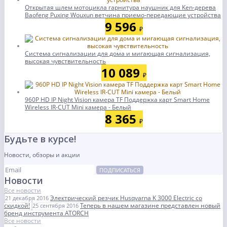
Открытая шлем мотоцикла гарнитура наушник для Ken-дерева
Baofeng Puxing Wouxun ветчина приемо-передающие устройства
9 596
₽
Система сигнализации для дома и мигающая сигнализация,
высокая чувствительность
10 089
₽
960P HD IP Night Vision камера TF Поддержка карт Smart Home
Wireless IR-CUT Mini камера - Белый
8 365
₽
Будьте в курсе!
Новости, обзоры и акции
ПОДПИСАТЬСЯ
Новости
Все новости
Электрический резчик Husqvarna K 3000 Electric со
21 декабря 2016
скидкой!
Теперь в нашем магазине представлен новый
25 сентября 2016
бренд инструмента ATORCH
Все новости