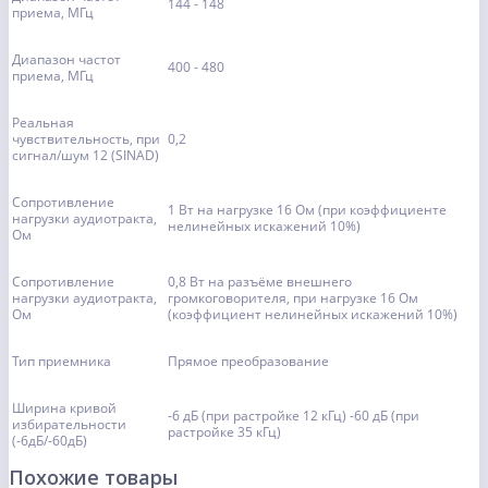
144 - 148
приема, МГц
Диапазон частот
400 - 480
приема, МГц
Реальная
чувствительность, при
0,2
сигнал/шум 12 (SINAD)
Сопротивление
1 Вт на нагрузке 16 Ом (при коэффициенте
нагрузки аудиотракта,
нелинейных искажений 10%)
Ом
Сопротивление
0,8 Вт на разъёме внешнего
нагрузки аудиотракта,
громкоговорителя, при нагрузке 16 Ом
Ом
(коэффициент нелинейных искажений 10%)
Тип приемника
Прямое преобразование
Ширина кривой
-6 дБ (при растройке 12 кГц) -60 дБ (при
избирательности
растройке 35 кГц)
(-6дБ/-60дБ)
Похожие товары