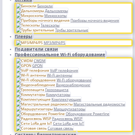
Бинокли
Дальномеры
Микроскопы
Приборы ночного видения
Телескопы
Трубы зрительные
Плееры
MP3/MP4/PS
Подавители связи
Профессиональное Wi-Fi оборудование
CWDM
GPON
VoIP телефония
Wi-Fi антенны
Wi-Fi оборудование
Видеонаблюдение
Грозозащита
Коммутаторы
Комплектующие
Магистральные радиомосты
Маршрутизаторы
Оборудование Powerline
Радиосвязь WISP
Сети LoRa для IoT
Сотовая связь
Системы биометрические