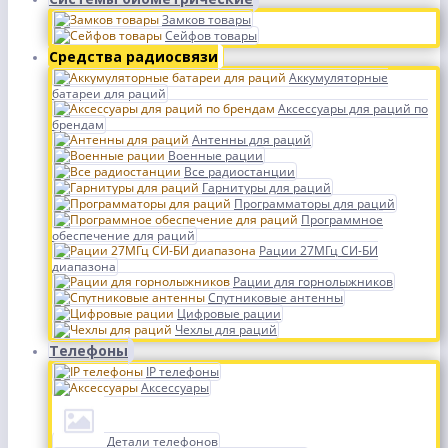
Замков товары
Сейфов товары
Средства радиосвязи
Аккумуляторные
батареи для раций
Аксессуары для раций по
брендам
Антенны для раций
Военные рации
Все радиостанции
Гарнитуры для раций
Программаторы для раций
Программное
обеспечение для раций
Рации 27МГц СИ-БИ
диапазона
Рации для горнолыжников
Спутниковые антенны
Цифровые рации
Чехлы для раций
Телефоны
IP телефоны
Аксессуары
Детали телефонов