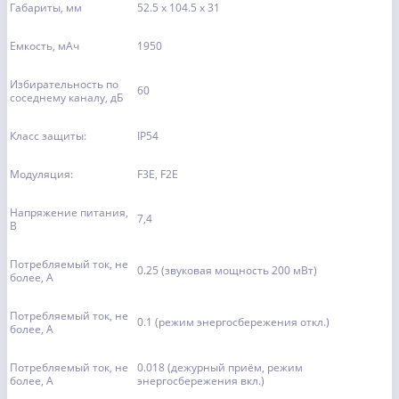
Габариты, мм
52.5 х 104.5 х 31
Емкость, мАч
1950
Избирательность по
60
соседнему каналу, дБ
Класс защиты:
IP54
Модуляция:
F3E, F2E
Напряжение питания,
7,4
В
Потребляемый ток, не
0.25 (звуковая мощность 200 мВт)
более, А
Потребляемый ток, не
0.1 (режим энергосбережения откл.)
более, А
Потребляемый ток, не
0.018 (дежурный приём, режим
более, А
энергосбережения вкл.)