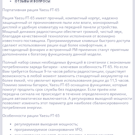
ОТЗЫВЫ И ВОПРОСЫ
Портативная рация Yaesu FT-65
Рация Yaesu FT-65 имеет прочный, компактный корпус, надежно
защищенный от проникновения пыли или влаги, монохромный
дисплей и удобную клавиатуру на передней панели устройства.
Мощный динамик радиостанции обеспечит громкий, чистый звук,
благодаря качественной технологии исполнения от всемирно
известного поставщика. Программируемые клавиши быстрого доступа
сделают использование рации ещё более комфортным, а
светодиодный фонарик и встроенный FM-приемник станут приятным
дополнением к богатому функционалу данной модели.
Полный набор самых необходимых функций в сочетании с экономным
потреблением заряда батареи - ключевая особенность FT-65. Но если
Вам требуется больше 9-ти часов работы радиостанции, существует
возможность в любой момент заменить стандартный аккумулятор на
более ёмкий, что увеличит время использования рации до 11,5 часов.
Помимо замены батареи, Yaesu FT-65 оснащена функциями, которые
помогут продлить срок службы без подзарядки. Если приём или
передача сигнала не происходит в течение определенного времени,
рация автоматически выключается. А регулировка выходной мощности
позволяет изменить этот параметр для наиболее сбалансированного
потребления энергии.
Особенности рации Yaesu FT-65
регулируемая выходная мощность;
программируемое сканирование VFO;
сканирование каналов, ячеек памяти, а также каналов