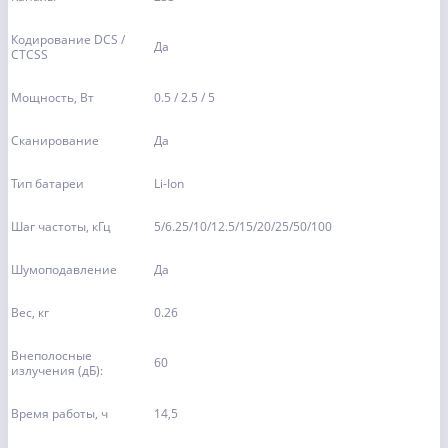
Кодирование DCS /
Да
CTCSS
Мощность, Вт
0.5 / 2.5 / 5
Сканирование
Да
Тип батареи
Li-Ion
Шаг частоты, кГц
5/6.25/10/12.5/15/20/25/50/100
Шумоподавление
Да
Вес, кг
0.26
Внеполосные
60
излучения (дБ):
Время работы, ч
14,5