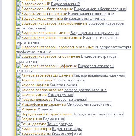
Видеокамеры IP
Видеокамеры беспроводные
Видеокамеры проводные
Видеокамеры уличные
Видеорегистраторы
автомобильные
Видеорегистраторы микро
Видеорегистраторы
портативные
Видеорегистраторы
профессиональные
Видеорегистраторы
спортивные
Видеорегистраторы
цифровые
Камера взрывозащищенная
Камера лазерная
Камера ночная
Камера распознавания
Камера умная
Кодеры-декодеры
Микрофоны видеокамер
Модемы
Передатчики видеосигнала
Радио няня
Точки доступа
Видео ресиверы
Видеотелефоны