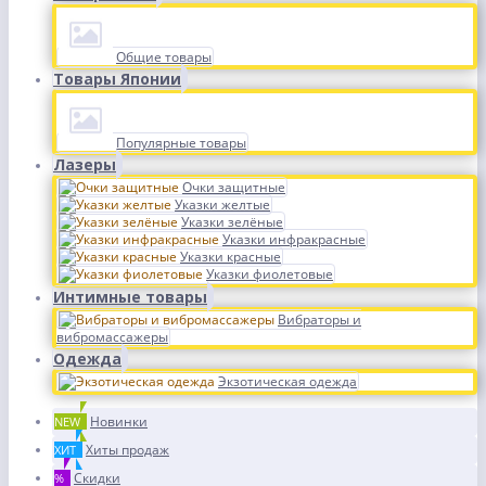
Общие товары
Товары Японии
Популярные товары
Лазеры
Очки защитные
Указки желтые
Указки зелёные
Указки инфракрасные
Указки красные
Указки фиолетовые
Интимные товары
Вибраторы и
вибромассажеры
Одежда
Экзотическая одежда
Новинки
NEW
Хиты продаж
ХИТ
Скидки
%