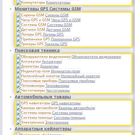
Коммутаторы
Мониторы GPS Системы GSM
Сирены GSM
Часы GPS и GSM
Системы GSM
Датчики GSM
Логеры GPS
Приёмники GPS
Трекеры GPS
Поисковая техника
Обнаружители видеокамер
Антижучки
Дозимтры
Индикатор поля
Ниленейный локатор
Поисковые приборы
Тепловизоры
Частотомеры
Автомобильные товары
GPS навигаторы
Камеры автомобиля
Системы охраны
Системы помощи
Электроника
Аппаратные кейлоггеры
Кейлоггеры