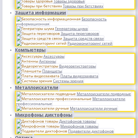
Товары здоровья
Товары при бетствиях
Защита информации
Безопасность
информационная
Генераторы шума
Защита переговоров
Защита средств связи
Радиомониторинг сетей
Компьютеры
Аксессуары
Антенны
Видеорегистраторы
Планшеты
Платы видеозахвата
Системы зрения
Металлоискатели
Металлоискатели подводные
Металлоискатели
профессиональные
Металлоискатели ручные
Микрофоны диктофоны
Диктофонов товары
Микрофонов товары
Подавители диктофонов
Оптика