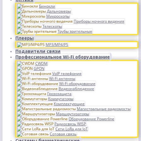
Бинокли
Дальномеры
Микроскопы
Приборы ночного видения
Телескопы
Трубы зрительные
Плееры
MP3/MP4/PS
Подавители связи
Профессиональное Wi-Fi оборудование
CWDM
GPON
VoIP телефония
Wi-Fi антенны
Wi-Fi оборудование
Видеонаблюдение
Грозозащита
Коммутаторы
Комплектующие
Магистральные радиомосты
Маршрутизаторы
Оборудование Powerline
Радиосвязь WISP
Сети LoRa для IoT
Сотовая связь
Системы биометрические