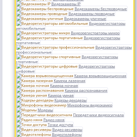
Видеокамеры IP
Видеокамеры беспроводные
Видеокамеры проводные
Видеокамеры уличные
Видеорегистраторы
автомобильные
Видеорегистраторы микро
Видеорегистраторы
портативные
Видеорегистраторы
профессиональные
Видеорегистраторы
спортивные
Видеорегистраторы
цифровые
Камера взрывозащищенная
Камера лазерная
Камера ночная
Камера распознавания
Камера умная
Кодеры-декодеры
Микрофоны видеокамер
Модемы
Передатчики видеосигнала
Радио няня
Точки доступа
Видео ресиверы
Видеотелефоны