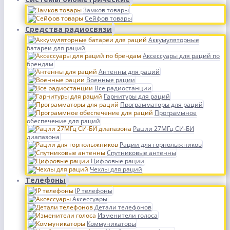
Замков товары
Сейфов товары
Средства радиосвязи
Аккумуляторные
батареи для раций
Аксессуары для раций по
брендам
Антенны для раций
Военные рации
Все радиостанции
Гарнитуры для раций
Программаторы для раций
Программное
обеспечение для раций
Рации 27МГц СИ-БИ
диапазона
Рации для горнолыжников
Спутниковые антенны
Цифровые рации
Чехлы для раций
Телефоны
IP телефоны
Аксессуары
Детали телефонов
Изменители голоса
Коммуникаторы