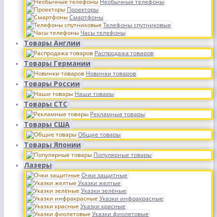
Необычные телефоны
Проекторы
Смартфоны
Телефоны спутниковые
Часы телефоны
Товары Англии
Распродажа товаров
Товары Германии
Новинки товаров
Товары России
Наши товары
Товары СТС
Рекламные товары
Товары США
Общие товары
Товары Японии
Популярные товары
Лазеры
Очки защитные
Указки желтые
Указки зелёные
Указки инфракрасные
Указки красные
Указки фиолетовые