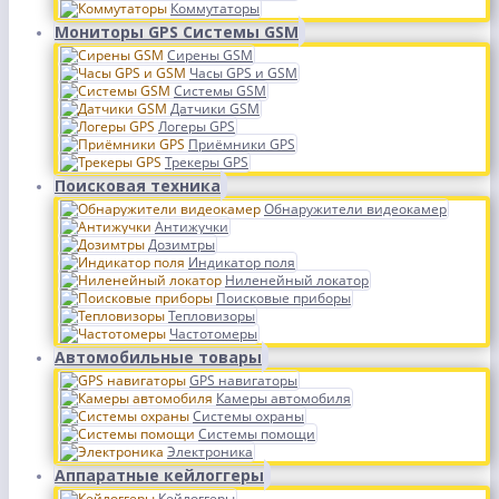
Коммутаторы
Мониторы GPS Системы GSM
Сирены GSM
Часы GPS и GSM
Системы GSM
Датчики GSM
Логеры GPS
Приёмники GPS
Трекеры GPS
Поисковая техника
Обнаружители видеокамер
Антижучки
Дозимтры
Индикатор поля
Ниленейный локатор
Поисковые приборы
Тепловизоры
Частотомеры
Автомобильные товары
GPS навигаторы
Камеры автомобиля
Системы охраны
Системы помощи
Электроника
Аппаратные кейлоггеры
Кейлоггеры