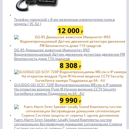
Телефон городской с 8-ми режимным изменителем голоса
модель ( VC-02 )
12 000
₽
DG-85 Домашнее животное Иммунитет IP65
Водонепроницаемый Датчик движения детектора движения PIR
Безопасность дома 110 градусов
8 308
₽
GUUDGO GD-SC01 720P Водонепроницаемы WЕсли я IP камера
На открытом воздухе Пуля IR Ночное видение CCTV Security
Surveillance камера Поддержка до 64 - AU
9 990
₽
Fuers Alarm Siren Speaker Loudly Sound Комплекты систем
сигнализации Беспроводная домашняя сигнализация Сирена
Система защиты от сирены С одним динамиком