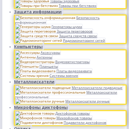
Товары здоровья
Товары при бетствиях
Защита информации
Безопасность
информационная
Генераторы шума
Защита переговоров
Защита средств связи
Радиомониторинг сетей
Компьютеры
Аксессуары
Антенны
Видеорегистраторы
Планшеты
Платы видеозахвата
Системы зрения
Металлоискатели
Металлоискатели подводные
Металлоискатели
профессиональные
Металлоискатели ручные
Микрофоны диктофоны
Диктофонов товары
Микрофонов товары
Подавители диктофонов
Оптика