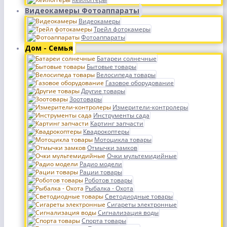
Видеокамеры Фотоаппараты
Видеокамеры
Трейл фотокамеры
Фотоаппараты
Дом - Семья
Батареи солнечные
Бытовые товары
Велосипеда товары
Газовое оборудование
Другие товары
Зоотовары
Измерители-контролеры
Инструменты сада
Картинг запчасти
Квадрокоптеры
Мотоцикла товары
Отмычки замков
Очки мультемидийные
Радио модели
Рации товары
Роботов товары
Рыбалка - Охота
Светодиодные товары
Сигареты электронные
Сигнализация воды
Спорта товары