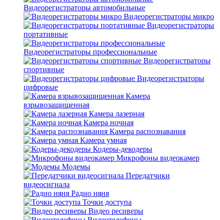
Видеорегистраторы автомобильные
Видеорегистраторы микро
Видеорегистраторы
портативные
Видеорегистраторы профессиональные
Видеорегистраторы
спортивные
Видеорегистраторы
цифровые
Камера
взрывозащищенная
Камера лазерная
Камера ночная
Камера распознавания
Камера умная
Кодеры-декодеры
Микрофоны видеокамер
Модемы
Передатчики
видеосигнала
Радио няня
Точки доступа
Видео ресиверы
Видеотелефоны