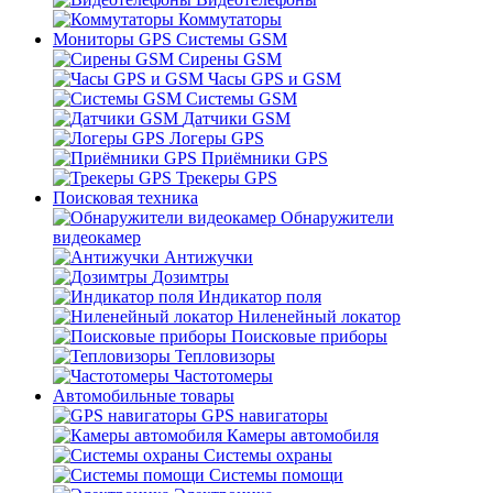
Коммутаторы
Мониторы GPS Системы GSM
Сирены GSM
Часы GPS и GSM
Системы GSM
Датчики GSM
Логеры GPS
Приёмники GPS
Трекеры GPS
Поисковая техника
Обнаружители
видеокамер
Антижучки
Дозимтры
Индикатор поля
Ниленейный локатор
Поисковые приборы
Тепловизоры
Частотомеры
Автомобильные товары
GPS навигаторы
Камеры автомобиля
Системы охраны
Системы помощи