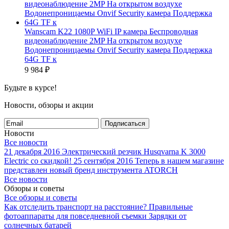
Wanscam K22 1080P WiFi IP камера Беспроводная
видеонаблюдение 2MP На открытом воздухе
Водонепроницаемы Onvif Security камера Поддержка
64G TF к
9 984
₽
Будьте в курсе!
Новости, обзоры и акции
Подписаться
Новости
Все новости
21 декабря 2016
Электрический резчик Husqvarna K 3000
Electric со скидкой!
25 сентября 2016
Теперь в нашем магазине
представлен новый бренд инструмента ATORCH
Все новости
Обзоры и советы
Все обзоры и советы
Как отследить транспорт на расстояние?
Правильные
фотоаппараты для повседневной съемки
Зарядки от
солнечных батарей