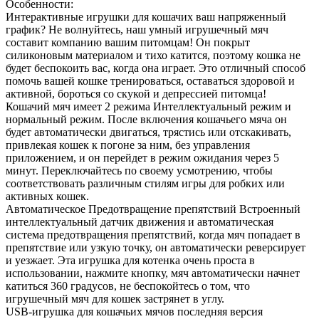
Особенности:
Интерактивные игрушки для кошачих ваш напряженный
график? Не волнуйтесь, наш умный игрушечный мяч
составит компанию вашим питомцам! Он покрыт
силиконовым материалом и тихо катится, поэтому кошка не
будет беспокоить вас, когда она играет. Это отличный способ
помочь вашей кошке тренироваться, оставаться здоровой и
активной, бороться со скукой и депрессией питомца!
Кошачий мяч имеет 2 режима Интеллектуальный режим и
нормальный режим. После включения кошачьего мяча он
будет автоматически двигаться, трястись или отскакивать,
привлекая кошек к погоне за ним, без управления
приложением, и он перейдет в режим ожидания через 5
минут. Переключайтесь по своему усмотрению, чтобы
соответствовать различным стилям игры для робких или
активных кошек.
Автоматическое Предотвращение препятствий Встроенный
интеллектуальный датчик движения и автоматическая
система предотвращения препятствий, когда мяч попадает в
препятствие или узкую точку, он автоматически реверсирует
и уезжает. Эта игрушка для котенка очень проста в
использовании, нажмите кнопку, мяч автоматически начнет
катиться 360 градусов, не беспокойтесь о том, что
игрушечный мяч для кошек застрянет в углу.
USB-игрушка для кошачьих мячов последняя версия