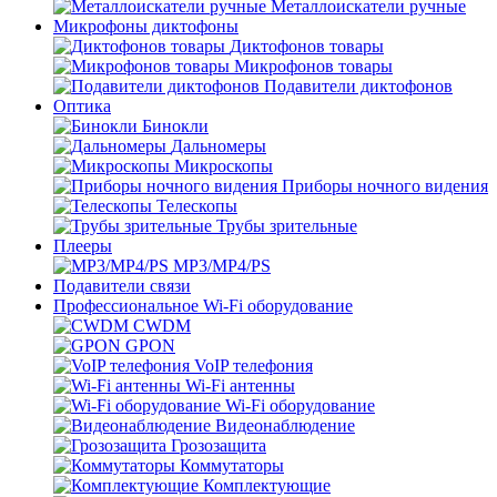
Металлоискатели ручные
Микрофоны диктофоны
Диктофонов товары
Микрофонов товары
Подавители диктофонов
Оптика
Бинокли
Дальномеры
Микроскопы
Приборы ночного видения
Телескопы
Трубы зрительные
Плееры
MP3/MP4/PS
Подавители связи
Профессиональное Wi-Fi оборудование
CWDM
GPON
VoIP телефония
Wi-Fi антенны
Wi-Fi оборудование
Видеонаблюдение
Грозозащита
Коммутаторы
Комплектующие