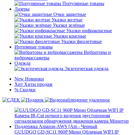
Популярные товары
Лазеры
Очки защитные
Указки желтые
Указки зелёные
Указки инфракрасные
Указки красные
Указки фиолетовые
Интимные товары
Вибраторы и
вибромассажеры
Одежда
Экзотическая одежда
New
Новинки
Хит
Хиты продаж
%
Скидки
GUUDGO GD-SC11 960P Мини Облачная WIFI IP