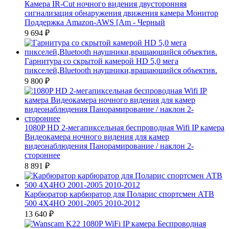
Камера IR-Cut ночного видения двусторонняя
сигнализация обнаружения движения камера Монитор
Поддержка Amazon-AWS [Am - Черный
9 694
₽
Гарнитура со скрытой камерой HD 5,0 мега
пикселей,Bluetooth наушники,вращающийся объектив.
9 800
₽
1080P HD 2-мегапиксельная беспроводная Wifi IP камера
Видеокамера ночного видения для камер
видеонаблюдения Панорамирование / наклон 2-
стороннее
8 891
₽
Карбюратор карбюратор для Поларис спортсмен АТВ
500 4X4HO 2001-2005 2010-2012
13 640
₽