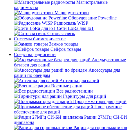
Магистральные
радиомосты
Маршрутизаторы
Оборудование Powerline
Радиосвязь WISP
Сети LoRa для IoT
Сотовая связь
Системы биометрические
Замков товары
Сейфов товары
Средства радиосвязи
Аккумуляторные
батареи для раций
Аксессуары для
раций по брендам
Антенны для раций
Военные рации
Все радиостанции
Гарнитуры для раций
Программаторы для раций
Программное
обеспечение для раций
Рации 27МГц СИ-БИ
диапазона
Рации для горнолыжников