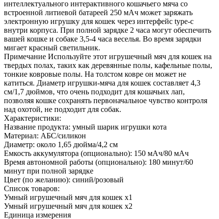
интеллектуального интерактивного кошачьего мяча со
встроенной литиевой батареей 250 мАч может заряжать
электронную игрушку для кошек через интерфейс type-c
внутри корпуса. При полной зарядке 2 часа могут обеспечить
вашей кошке и собаке 3,5-4 часа веселья. Во время зарядки
мигает красный светильник.
Примечание Используйте этот игрушечный мяч для кошек на
твердых полах, таких как деревянные полы, кафельные полы,
тонкие ковровые полы. На толстом ковре он может не
катиться. Диаметр игрушки-мяча для кошек составляет 4,3
см/1,7 дюймов, что очень подходит для кошачьих лап,
позволяя кошке сохранять первоначальное чувство контроля
над охотой, не подходит для собак.
Характеристики:
Название продукта: умный шарик игрушки кота
Материал: АБС/силикон
Диаметр: около 1,65 дюйма/4,2 см
Емкость аккумулятора (опционально): 150 мАч/80 мАч
Время автономной работы (опционально): 180 минут/60
минут при полной зарядке
Цвет (по желанию): синий/розовый
Список товаров:
Умный игрушечный мяч для кошек x1
Умный игрушечный мяч для кошек x2
Единица измерения