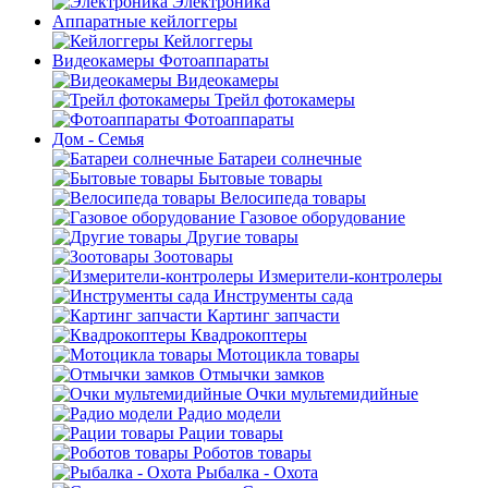
Электроника
Аппаратные кейлоггеры
Кейлоггеры
Видеокамеры Фотоаппараты
Видеокамеры
Трейл фотокамеры
Фотоаппараты
Дом - Семья
Батареи солнечные
Бытовые товары
Велосипеда товары
Газовое оборудование
Другие товары
Зоотовары
Измерители-контролеры
Инструменты сада
Картинг запчасти
Квадрокоптеры
Мотоцикла товары
Отмычки замков
Очки мультемидийные
Радио модели
Рации товары
Роботов товары
Рыбалка - Охота