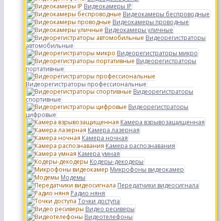
Видеокамеры IP
Видеокамеры беспроводные
Видеокамеры проводные
Видеокамеры уличные
Видеорегистраторы
автомобильные
Видеорегистраторы микро
Видеорегистраторы
портативные
Видеорегистраторы профессиональные
Видеорегистраторы
спортивные
Видеорегистраторы
цифровые
Камера взрывозащищенная
Камера лазерная
Камера ночная
Камера распознавания
Камера умная
Кодеры-декодеры
Микрофоны видеокамер
Модемы
Передатчики видеосигнала
Радио няня
Точки доступа
Видео ресиверы
Видеотелефоны