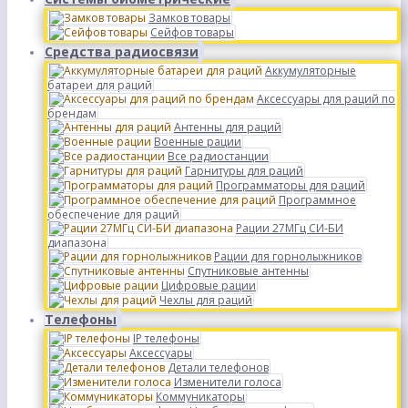
Замков товары
Сейфов товары
Средства радиосвязи
Аккумуляторные
батареи для раций
Аксессуары для раций по
брендам
Антенны для раций
Военные рации
Все радиостанции
Гарнитуры для раций
Программаторы для раций
Программное
обеспечение для раций
Рации 27МГц СИ-БИ
диапазона
Рации для горнолыжников
Спутниковые антенны
Цифровые рации
Чехлы для раций
Телефоны
IP телефоны
Аксессуары
Детали телефонов
Изменители голоса
Коммуникаторы