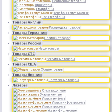
Необычные телефоны
Проекторы
Смартфоны
Телефоны спутниковые
Часы телефоны
Товары Англии
Распродажа товаров
Товары Германии
Новинки товаров
Товары России
Наши товары
Товары СТС
Рекламные товары
Товары США
Общие товары
Товары Японии
Популярные товары
Лазеры
Очки защитные
Указки желтые
Указки зелёные
Указки инфракрасные
Указки красные
Указки фиолетовые