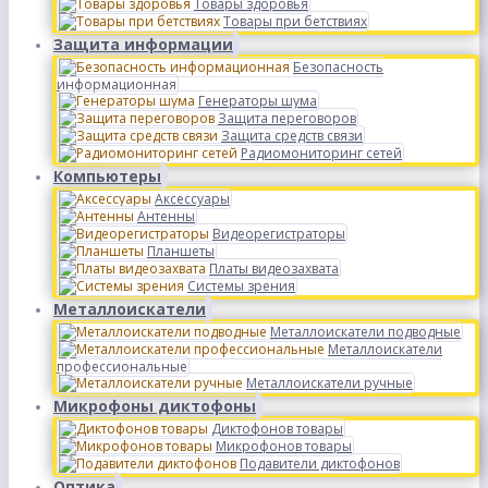
Товары здоровья
Товары при бетствиях
Защита информации
Безопасность
информационная
Генераторы шума
Защита переговоров
Защита средств связи
Радиомониторинг сетей
Компьютеры
Аксессуары
Антенны
Видеорегистраторы
Планшеты
Платы видеозахвата
Системы зрения
Металлоискатели
Металлоискатели подводные
Металлоискатели
профессиональные
Металлоискатели ручные
Микрофоны диктофоны
Диктофонов товары
Микрофонов товары
Подавители диктофонов
Оптика