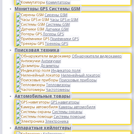
Коммутаторы
Мониторы GPS Системы GSM
Сирены GSM
Часы GPS и GSM
Системы GSM
Датчики GSM
Логеры GPS
Приёмники GPS
Трекеры GPS
Поисковая техника
Обнаружители видеокамер
Антижучки
Дозимтры
Индикатор поля
Ниленейный локатор
Поисковые приборы
Тепловизоры
Частотомеры
Автомобильные товары
GPS навигаторы
Камеры автомобиля
Системы охраны
Системы помощи
Электроника
Аппаратные кейлоггеры
Кейлоггеры