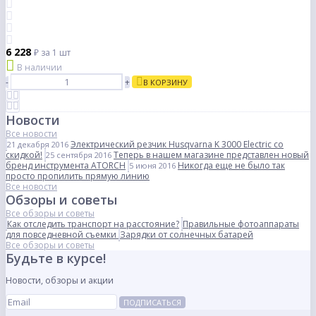
6 228
₽
за 1 шт
В наличии
-
+
В КОРЗИНУ
Новости
Все новости
Электрический резчик Husqvarna K 3000 Electric со
21 декабря 2016
скидкой!
Теперь в нашем магазине представлен новый
25 сентября 2016
бренд инструмента ATORCH
Никогда еще не было так
5 июня 2016
просто пропилить прямую линию
Все новости
Обзоры и советы
Все обзоры и советы
Как отследить транспорт на расстояние?
Правильные фотоаппараты
для повседневной съемки
Зарядки от солнечных батарей
Все обзоры и советы
Будьте в курсе!
Новости, обзоры и акции
ПОДПИСАТЬСЯ