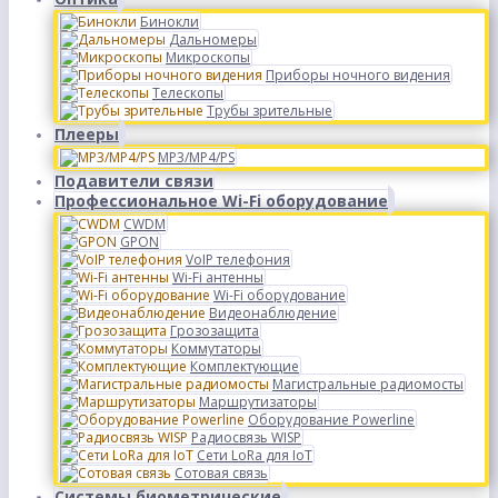
Бинокли
Дальномеры
Микроскопы
Приборы ночного видения
Телескопы
Трубы зрительные
Плееры
MP3/MP4/PS
Подавители связи
Профессиональное Wi-Fi оборудование
CWDM
GPON
VoIP телефония
Wi-Fi антенны
Wi-Fi оборудование
Видеонаблюдение
Грозозащита
Коммутаторы
Комплектующие
Магистральные радиомосты
Маршрутизаторы
Оборудование Powerline
Радиосвязь WISP
Сети LoRa для IoT
Сотовая связь
Системы биометрические