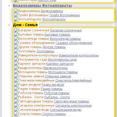
Видеокамеры Фотоаппараты
Видеокамеры
Трейл фотокамеры
Фотоаппараты
Дом - Семья
Батареи солнечные
Бытовые товары
Велосипеда товары
Газовое оборудование
Другие товары
Зоотовары
Измерители-контролеры
Инструменты сада
Картинг запчасти
Квадрокоптеры
Мотоцикла товары
Отмычки замков
Очки мультемидийные
Радио модели
Рации товары
Роботов товары
Рыбалка - Охота
Светодиодные товары
Сигареты электронные
Сигнализация воды
Спорта товары