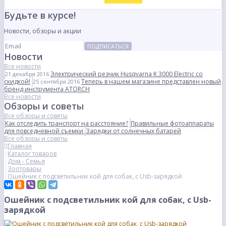
Будьте в курсе!
Новости, обзоры и акции
ПОДПИСАТЬСЯ
Новости
Все новости
Электрический резчик Husqvarna K 3000 Electric со
21 декабря 2016
скидкой!
Теперь в нашем магазине представлен новый
25 сентября 2016
бренд инструмента ATORCH
Все новости
Обзоры и советы
Все обзоры и советы
Как отследить транспорт на расстояние?
Правильные фотоаппараты
для повседневной съемки
Зарядки от солнечных батарей
Все обзоры и советы
Главная
Каталог товаров
Дом - Семья
Зоотовары
Ошейник с подсветильник кой для собак, с Usb-зарядкой
Ошейник с подсветильник кой для собак, с Usb-
зарядкой