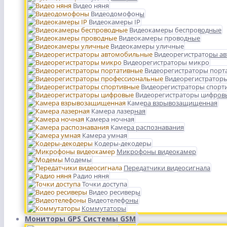
Видео няня
Видеодомофоны
Видеокамеры IP
Видеокамеры беспроводные
Видеокамеры проводные
Видеокамеры уличные
Видеорегистраторы а
Видеорегистраторы микро
Видеорегистраторы порт
Видеорегистратор
Видеорегистраторы спорт
Видеорегистраторы цифров
Камера взрывозащищенная
Камера лазерная
Камера ночная
Камера распознавания
Камера умная
Кодеры-декодеры
Микрофоны видеокамер
Модемы
Передатчики видеосигнала
Радио няня
Точки доступа
Видео ресиверы
Видеотелефоны
Коммутаторы
Мониторы GPS Системы GSM