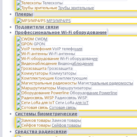
Телескопы
Трубы зрительные
Плееры
MP3/MP4/PS
Подавители связи
Профессиональное Wi-Fi оборудование
CWDM
GPON
VoIP телефония
Wi-Fi антенны
Wi-Fi оборудование
Видеонаблюдение
Грозозащита
Коммутаторы
Комплектующие
Магистральные радиомосты
Маршрутизаторы
Оборудование Powerline
Радиосвязь WISP
Сети LoRa для IoT
Сотовая связь
Системы биометрические
Замков товары
Сейфов товары
Средства радиосвязи