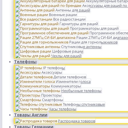
Аккумуляторные батар
Аксессуары для раций по
Антенны для раций
Военные рации
Все радиостанции
Гарнитуры для раций
Программаторы для раций
Программное обеспе
Рации 27МГц СИ-БИ диапазо
Рации для горнолыжников
Спутниковые антенны
Цифровые рации
Чехлы для раций
Телефоны
IP телефоны
Аксессуары
Детали телефонов
Изменители голоса
Коммуникаторы
Необычные телефоны
Проекторы
Смартфоны
Телефоны спутниковые
Часы телефоны
Товары Англии
Распродажа товаров
Товары Германии