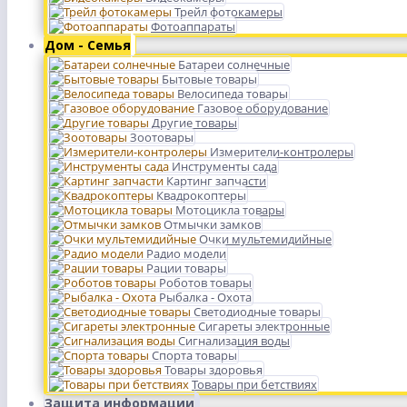
Трейл фотокамеры
Фотоаппараты
Дом - Семья
Батареи солнечные
Бытовые товары
Велосипеда товары
Газовое оборудование
Другие товары
Зоотовары
Измерители-контролеры
Инструменты сада
Картинг запчасти
Квадрокоптеры
Мотоцикла товары
Отмычки замков
Очки мультемидийные
Радио модели
Рации товары
Роботов товары
Рыбалка - Охота
Светодиодные товары
Сигареты электронные
Сигнализация воды
Спорта товары
Товары здоровья
Товары при бетствиях
Защита информации