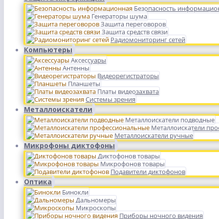
Безопасность информацио
Генераторы шума
Защита переговоров
Защита средств связи
Радиомониторинг сетей
Компьютеры
Аксессуары
Антенны
Видеорегистраторы
Планшеты
Платы видеозахвата
Системы зрения
Металлоискатели
Металлоискатели подводные
Металлоискатели пр
Металлоискатели ручные
Микрофоны диктофоны
Диктофонов товары
Микрофонов товары
Подавители диктофонов
Оптика
Бинокли
Дальномеры
Микроскопы
Приборы ночного видения