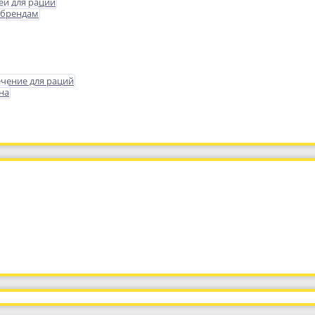
еи для раций
 брендам
чение для раций
на