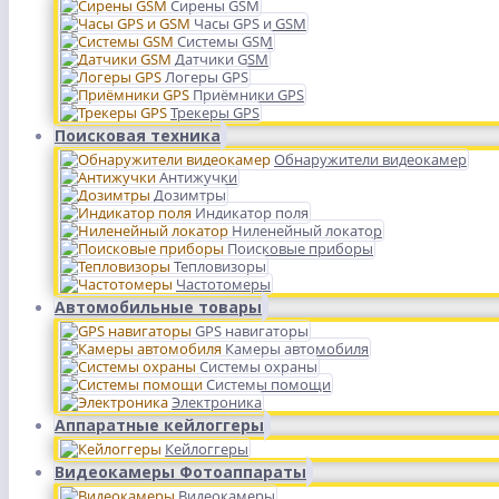
Сирены GSM
Часы GPS и GSM
Системы GSM
Датчики GSM
Логеры GPS
Приёмники GPS
Трекеры GPS
Поисковая техника
Обнаружители видеокамер
Антижучки
Дозимтры
Индикатор поля
Ниленейный локатор
Поисковые приборы
Тепловизоры
Частотомеры
Автомобильные товары
GPS навигаторы
Камеры автомобиля
Системы охраны
Системы помощи
Электроника
Аппаратные кейлоггеры
Кейлоггеры
Видеокамеры Фотоаппараты
Видеокамеры