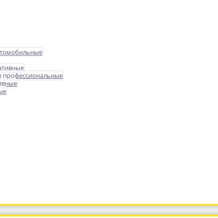
втомобильные
ативные
ы профессиональные
ивные
ые