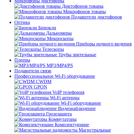
Микрофоны диктофоны
Диктофонов товары
Микрофонов товары
Подавители диктофонов
Оптика
Бинокли
Дальномеры
Микроскопы
Приборы ночного видения
Телескопы
Трубы зрительные
Плееры
MP3/MP4/PS
Подавители связи
Профессиональное Wi-Fi оборудование
CWDM
GPON
VoIP телефония
Wi-Fi антенны
Wi-Fi оборудование
Видеонаблюдение
Грозозащита
Коммутаторы
Комплектующие
Магистральные