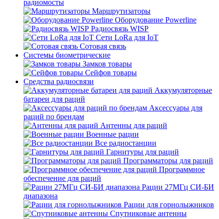
радиомосты
Маршрутизаторы
Оборудование Powerline
Радиосвязь WISP
Сети LoRa для IoT
Сотовая связь
Системы биометрические
Замков товары
Сейфов товары
Средства радиосвязи
Аккумуляторные
батареи для раций
Аксессуары для
раций по брендам
Антенны для раций
Военные рации
Все радиостанции
Гарнитуры для раций
Программаторы для раций
Программное
обеспечение для раций
Рации 27МГц СИ-БИ
диапазона
Рации для горнолыжников
Спутниковые антенны