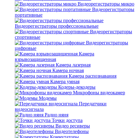
Видеорегистраторы микро
Видеорегистраторы
портативные
Видеорегистраторы профессиональные
Видеорегистраторы
спортивные
Видеорегистраторы
цифровые
Камера
взрывозащищенная
Камера лазерная
Камера ночная
Камера распознавания
Камера умная
Кодеры-декодеры
Микрофоны видеокамер
Модемы
Передатчики
видеосигнала
Радио няня
Точки доступа
Видео ресиверы
Видеотелефоны
Коммутаторы