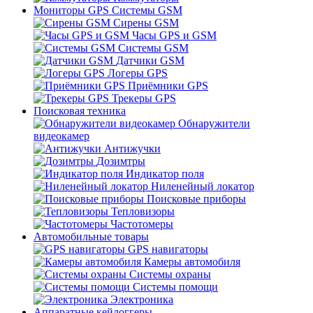
Мониторы GPS Системы GSM
Сирены GSM
Часы GPS и GSM
Системы GSM
Датчики GSM
Логеры GPS
Приёмники GPS
Трекеры GPS
Поисковая техника
Обнаружители
видеокамер
Антижучки
Дозимтры
Индикатор поля
Ниленейный локатор
Поисковые приборы
Тепловизоры
Частотомеры
Автомобильные товары
GPS навигаторы
Камеры автомобиля
Системы охраны
Системы помощи
Электроника
Аппаратные кейлоггеры