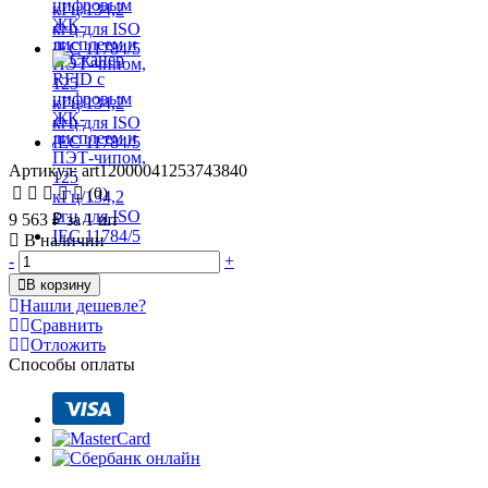
Артикул: art12000041253743840
(0)
9 563 ₽
за 1 шт
В наличии
-
+
В корзину
Нашли дешевле?
Сравнить
Отложить
Способы оплаты