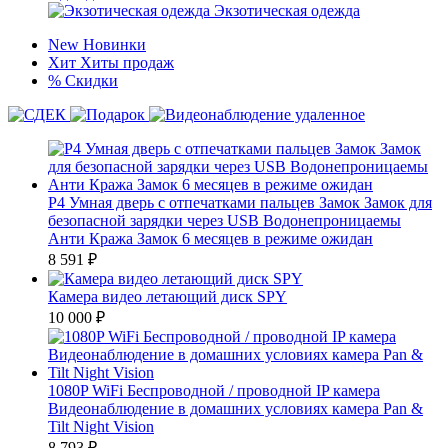
Экзотическая одежда
New
Новинки
Хит
Хиты продаж
%
Скидки
P4 Умная дверь с отпечатками пальцев Замок Замок для
безопасной зарядки через USB Водонепроницаемы
Анти Кража Замок 6 месяцев в режиме ожидан
8 591
₽
Камера видео летающий диск SPY
10 000
₽
1080P WiFi Беспроводной / проводной IP камера
Видеонаблюдение в домашних условиях камера Pan &
Tilt Night Vision
8 793
₽