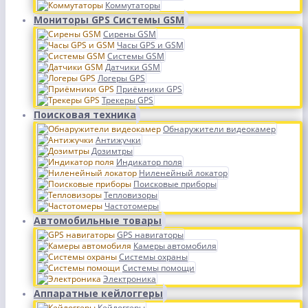
Коммутаторы
Мониторы GPS Системы GSM
Сирены GSM
Часы GPS и GSM
Системы GSM
Датчики GSM
Логеры GPS
Приёмники GPS
Трекеры GPS
Поисковая техника
Обнаружители видеокамер
Антижучки
Дозимтры
Индикатор поля
Ниленейный локатор
Поисковые приборы
Тепловизоры
Частотомеры
Автомобильные товары
GPS навигаторы
Камеры автомобиля
Системы охраны
Системы помощи
Электроника
Аппаратные кейлоггеры
Кейлоггеры