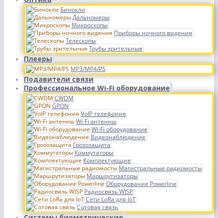
Бинокли
Дальномеры
Микроскопы
Приборы ночного видения
Телескопы
Трубы зрительные
Плееры
MP3/MP4/PS
Подавители связи
Профессиональное Wi-Fi оборудование
CWDM
GPON
VoIP телефония
Wi-Fi антенны
Wi-Fi оборудование
Видеонаблюдение
Грозозащита
Коммутаторы
Комплектующие
Магистральные радиомосты
Маршрутизаторы
Оборудование Powerline
Радиосвязь WISP
Сети LoRa для IoT
Сотовая связь
Системы биометрические