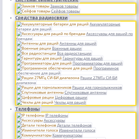
Замков товары
Сейфов товары
Средства радиосвязи
Аккумуляторные
батареи для раций
Аксессуары для раций по
брендам
Антенны для раций
Военные рации
Все радиостанции
Гарнитуры для раций
Программаторы для раций
Программное
обеспечение для раций
Рации 27МГц СИ-БИ
диапазона
Рации для горнолыжников
Спутниковые антенны
Цифровые рации
Чехлы для раций
Телефоны
IP телефоны
Аксессуары
Детали телефонов
Изменители голоса
Коммуникаторы