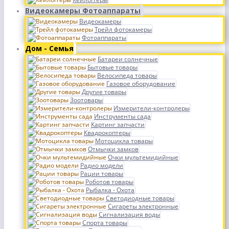
Видеокамеры Фотоаппараты
Видеокамеры
Трейл фотокамеры
Фотоаппараты
Дом - Семья
Батареи солнечные
Бытовые товары
Велосипеда товары
Газовое оборудование
Другие товары
Зоотовары
Измерители-контролеры
Инструменты сада
Картинг запчасти
Квадрокоптеры
Мотоцикла товары
Отмычки замков
Очки мультемидийные
Радио модели
Рации товары
Роботов товары
Рыбалка - Охота
Светодиодные товары
Сигареты электронные
Сигнализация воды
Спорта товары