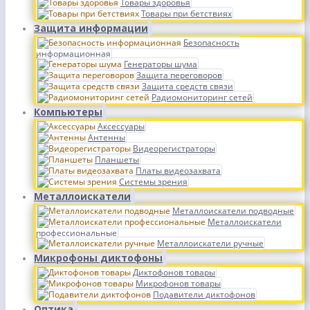
Товары здоровья
Товары при бетствиях
Защита информации
Безопасность
информационная
Генераторы шума
Защита переговоров
Защита средств связи
Радиомониторинг сетей
Компьютеры
Аксессуары
Антенны
Видеорегистраторы
Планшеты
Платы видеозахвата
Системы зрения
Металлоискатели
Металлоискатели подводные
Металлоискатели
профессиональные
Металлоискатели ручные
Микрофоны диктофоны
Диктофонов товары
Микрофонов товары
Подавители диктофонов
Оптика