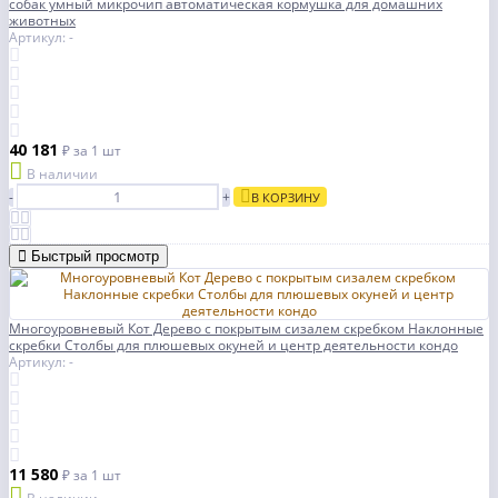
собак умный микрочип автоматическая кормушка для домашних
животных
Артикул: -
40 181
₽
за 1 шт
В наличии
-
+
В КОРЗИНУ
Быстрый просмотр
Многоуровневый Кот Дерево с покрытым сизалем скребком Наклонные
скребки Столбы для плюшевых окуней и центр деятельности кондо
Артикул: -
11 580
₽
за 1 шт