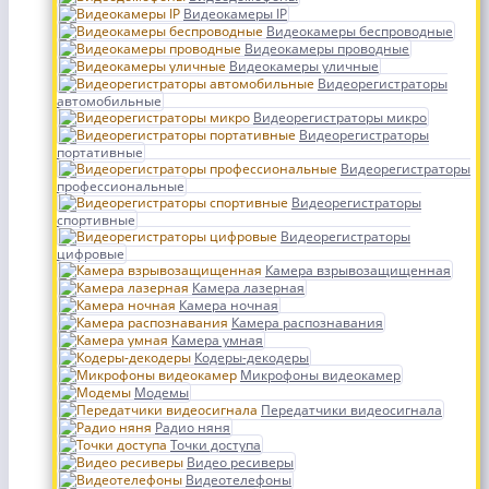
Видеокамеры IP
Видеокамеры беспроводные
Видеокамеры проводные
Видеокамеры уличные
Видеорегистраторы
автомобильные
Видеорегистраторы микро
Видеорегистраторы
портативные
Видеорегистраторы
профессиональные
Видеорегистраторы
спортивные
Видеорегистраторы
цифровые
Камера взрывозащищенная
Камера лазерная
Камера ночная
Камера распознавания
Камера умная
Кодеры-декодеры
Микрофоны видеокамер
Модемы
Передатчики видеосигнала
Радио няня
Точки доступа
Видео ресиверы
Видеотелефоны