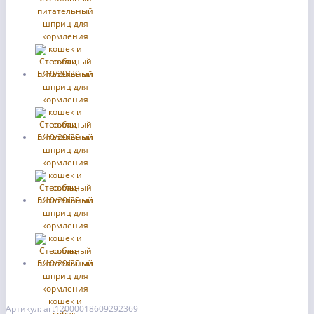
Артикул: art12000018609292369