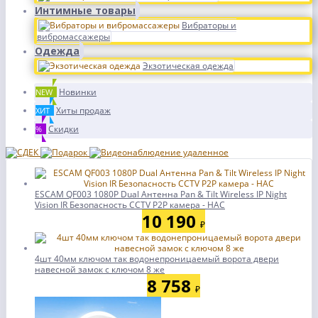
Интимные товары
Вибраторы и
вибромассажеры
Одежда
Экзотическая одежда
Новинки
NEW
Хиты продаж
ХИТ
Скидки
%
ESCAM QF003 1080P Dual Антенна Pan & Tilt Wireless IP Night
Vision IR Безопасность CCTV P2P камера - НАС
10 190
₽
4шт 40мм ключом так водонепроницаемый ворота двери
навесной замок с ключом 8 же
8 758
₽