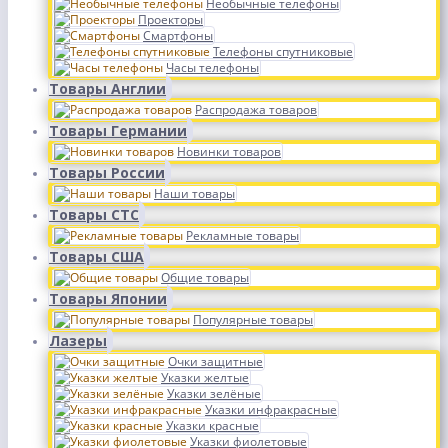
Необычные телефоны
Проекторы
Смартфоны
Телефоны спутниковые
Часы телефоны
Товары Англии
Распродажа товаров
Товары Германии
Новинки товаров
Товары России
Наши товары
Товары СТС
Рекламные товары
Товары США
Общие товары
Товары Японии
Популярные товары
Лазеры
Очки защитные
Указки желтые
Указки зелёные
Указки инфракрасные
Указки красные
Указки фиолетовые