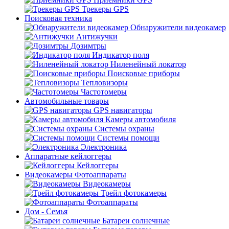
Трекеры GPS
Поисковая техника
Обнаружители видеокамер
Антижучки
Дозимтры
Индикатор поля
Ниленейный локатор
Поисковые приборы
Тепловизоры
Частотомеры
Автомобильные товары
GPS навигаторы
Камеры автомобиля
Системы охраны
Системы помощи
Электроника
Аппаратные кейлоггеры
Кейлоггеры
Видеокамеры Фотоаппараты
Видеокамеры
Трейл фотокамеры
Фотоаппараты
Дом - Семья
Батареи солнечные