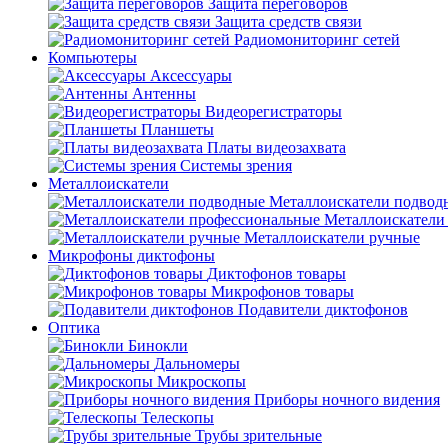
Защита переговоров
Защита средств связи
Радиомониторинг сетей
Компьютеры
Аксессуары
Антенны
Видеорегистраторы
Планшеты
Платы видеозахвата
Системы зрения
Металлоискатели
Металлоискатели подвод
Металлоискатели
Металлоискатели ручные
Микрофоны диктофоны
Диктофонов товары
Микрофонов товары
Подавители диктофонов
Оптика
Бинокли
Дальномеры
Микроскопы
Приборы ночного видения
Телескопы
Трубы зрительные