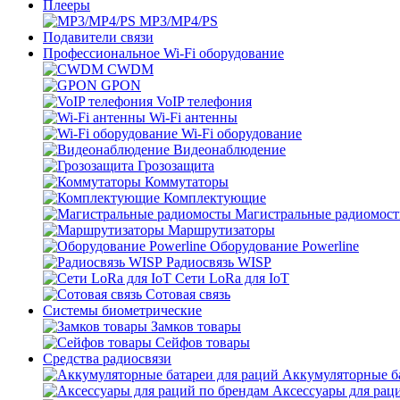
Плееры
MP3/MP4/PS
Подавители связи
Профессиональное Wi-Fi оборудование
CWDM
GPON
VoIP телефония
Wi-Fi антенны
Wi-Fi оборудование
Видеонаблюдение
Грозозащита
Коммутаторы
Комплектующие
Магистральные радиомос
Маршрутизаторы
Оборудование Powerline
Радиосвязь WISP
Сети LoRa для IoT
Сотовая связь
Системы биометрические
Замков товары
Сейфов товары
Средства радиосвязи
Аккумуляторные ба
Аксессуары для рац