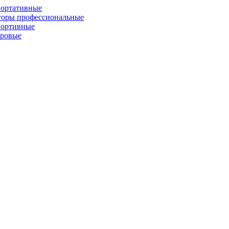
портативные
торы профессиональные
портивные
фровые