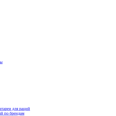
ты
тареи для раций
ий по брендам