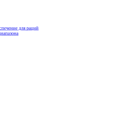
спечение для раций
иапазона