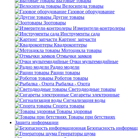
Бытовые товары
Велосипеда товары
Газовое оборудование
Другие товары
Зоотовары
Измерители-контролеры
Инструменты сада
Картинг запчасти
Квадрокоптеры
Мотоцикла товары
Отмычки замков
Очки мультемидийные
Радио модели
Рации товары
Роботов товары
Рыбалка - Охота
Светодиодные товары
Сигареты электронные
Сигнализация воды
Спорта товары
Товары здоровья
Товары при бетствиях
Защита информации
Безопасность информа
Генераторы шума