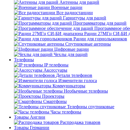
Антенны для раций
Военные рации
Все радиостанции
Гарнитуры для раций
Программаторы для раций
Программное обе
Рации 27МГц СИ-БИ д
Рации для горнолыжников
Спутниковые антенны
Цифровые рации
Чехлы для раций
Телефоны
IP телефоны
Аксессуары
Детали телефонов
Изменители голоса
Коммуникаторы
Необычные телефоны
Проекторы
Смартфоны
Телефоны спутниковые
Часы телефоны
Товары Англии
Распродажа товаров
Товары Германии