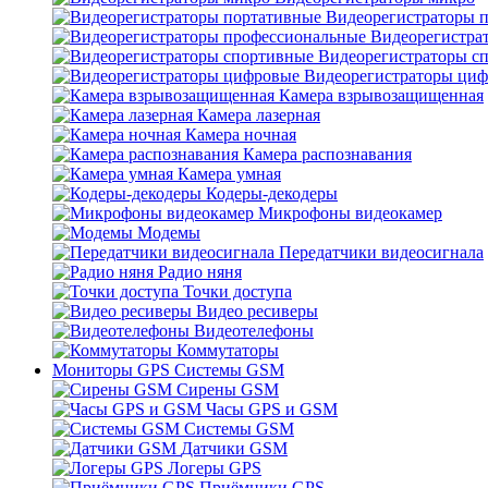
Видеорегистраторы 
Видеорегистра
Видеорегистраторы с
Видеорегистраторы ци
Камера взрывозащищенная
Камера лазерная
Камера ночная
Камера распознавания
Камера умная
Кодеры-декодеры
Микрофоны видеокамер
Модемы
Передатчики видеосигнала
Радио няня
Точки доступа
Видео ресиверы
Видеотелефоны
Коммутаторы
Мониторы GPS Системы GSM
Сирены GSM
Часы GPS и GSM
Системы GSM
Датчики GSM
Логеры GPS
Приёмники GPS