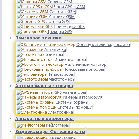
Сирены GSM
Часы GPS и GSM
Системы GSM
Датчики GSM
Логеры GPS
Приёмники GPS
Трекеры GPS
Поисковая техника
Обнаружители видеокамер
Антижучки
Дозимтры
Индикатор поля
Ниленейный локатор
Поисковые приборы
Тепловизоры
Частотомеры
Автомобильные товары
GPS навигаторы
Камеры автомобиля
Системы охраны
Системы помощи
Электроника
Аппаратные кейлоггеры
Кейлоггеры
Видеокамеры Фотоаппараты
Видеокамеры