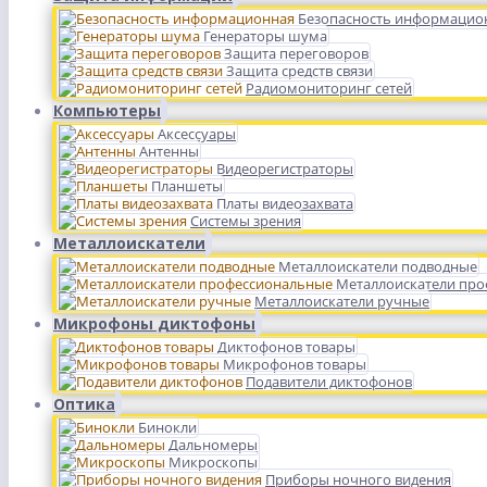
Безопасность информацио
Генераторы шума
Защита переговоров
Защита средств связи
Радиомониторинг сетей
Компьютеры
Аксессуары
Антенны
Видеорегистраторы
Планшеты
Платы видеозахвата
Системы зрения
Металлоискатели
Металлоискатели подводные
Металлоискатели пр
Металлоискатели ручные
Микрофоны диктофоны
Диктофонов товары
Микрофонов товары
Подавители диктофонов
Оптика
Бинокли
Дальномеры
Микроскопы
Приборы ночного видения