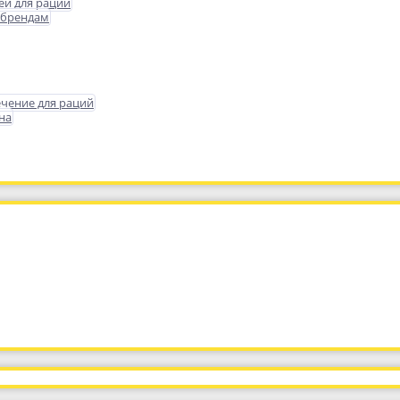
еи для раций
 брендам
чение для раций
на