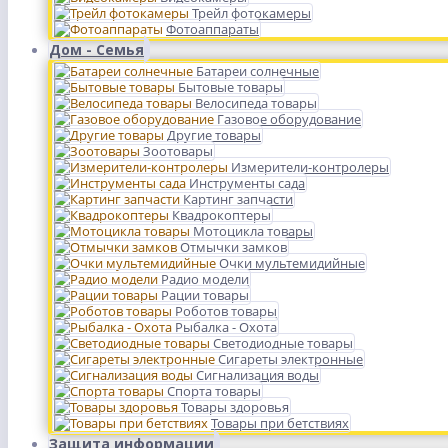
Трейл фотокамеры
Фотоаппараты
Дом - Семья
Батареи солнечные
Бытовые товары
Велосипеда товары
Газовое оборудование
Другие товары
Зоотовары
Измерители-контролеры
Инструменты сада
Картинг запчасти
Квадрокоптеры
Мотоцикла товары
Отмычки замков
Очки мультемидийные
Радио модели
Рации товары
Роботов товары
Рыбалка - Охота
Светодиодные товары
Сигареты электронные
Сигнализация воды
Спорта товары
Товары здоровья
Товары при бетствиях
Защита информации