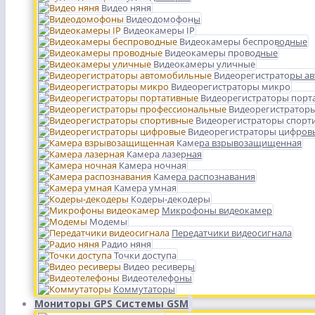
Видео няня
Видеодомофоны
Видеокамеры IP
Видеокамеры беспроводные
Видеокамеры проводные
Видеокамеры уличные
Видеорегистраторы а
Видеорегистраторы микро
Видеорегистраторы порт
Видеорегистратор
Видеорегистраторы спорт
Видеорегистраторы цифров
Камера взрывозащищенная
Камера лазерная
Камера ночная
Камера распознавания
Камера умная
Кодеры-декодеры
Микрофоны видеокамер
Модемы
Передатчики видеосигнала
Радио няня
Точки доступа
Видео ресиверы
Видеотелефоны
Коммутаторы
Мониторы GPS Системы GSM