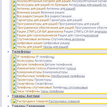
Аккумуляторные батар
Аксессуары для раций по
Антенны для раций
Военные рации
Все радиостанции
Гарнитуры для раций
Программаторы для раций
Программное обеспе
Рации 27МГц СИ-БИ диапазо
Рации для горнолыжников
Спутниковые антенны
Цифровые рации
Чехлы для раций
Телефоны
IP телефоны
Аксессуары
Детали телефонов
Изменители голоса
Коммуникаторы
Необычные телефоны
Проекторы
Смартфоны
Телефоны спутниковые
Часы телефоны
Товары Англии
Распродажа товаров
Товары Германии