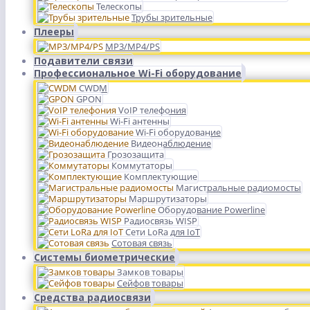
Телескопы
Трубы зрительные
Плееры
MP3/MP4/PS
Подавители связи
Профессиональное Wi-Fi оборудование
CWDM
GPON
VoIP телефония
Wi-Fi антенны
Wi-Fi оборудование
Видеонаблюдение
Грозозащита
Коммутаторы
Комплектующие
Магистральные радиомосты
Маршрутизаторы
Оборудование Powerline
Радиосвязь WISP
Сети LoRa для IoT
Сотовая связь
Системы биометрические
Замков товары
Сейфов товары
Средства радиосвязи