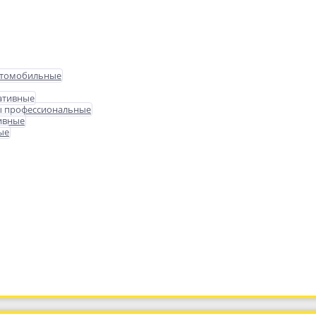
втомобильные
ативные
ы профессиональные
ивные
ые