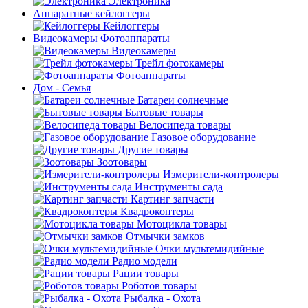
Электроника
Аппаратные кейлоггеры
Кейлоггеры
Видеокамеры Фотоаппараты
Видеокамеры
Трейл фотокамеры
Фотоаппараты
Дом - Семья
Батареи солнечные
Бытовые товары
Велосипеда товары
Газовое оборудование
Другие товары
Зоотовары
Измерители-контролеры
Инструменты сада
Картинг запчасти
Квадрокоптеры
Мотоцикла товары
Отмычки замков
Очки мультемидийные
Радио модели
Рации товары
Роботов товары
Рыбалка - Охота