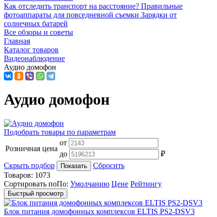
Как отследить транспорт на расстояние?
Правильные
фотоаппараты для повседневной съемки
Зарядки от
солнечных батарей
Все обзоры и советы
Главная
Каталог товаров
Видеонаблюдение
Аудио домофон
Аудио домофон
Подобрать товары по параметрам
от
Розничная цена
до
₽
Скрыть подбор
Сбросить
Показать
Товаров:
1073
Сортировать по
По
:
Умолчанию
Цене
Рейтингу
Быстрый просмотр
Блок питания домофонных комплексов ELTIS PS2-DSV3