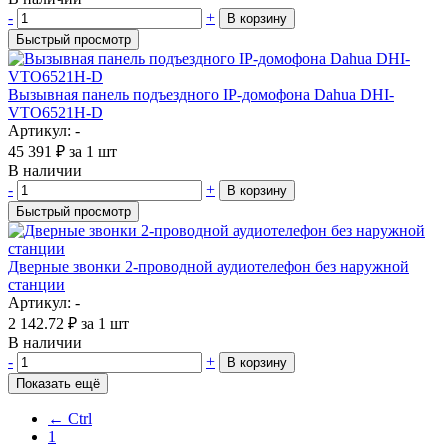
-
+
В корзину
Быстрый просмотр
Вызывная панель подъездного IP-домофона Dahua DHI-
VTO6521H-D
Артикул: -
45 391
₽
за 1 шт
В наличии
-
+
В корзину
Быстрый просмотр
Дверные звонки 2-проводной аудиотелефон без наружной
станции
Артикул: -
2 142.72
₽
за 1 шт
В наличии
-
+
В корзину
Показать ещё
← Ctrl
1