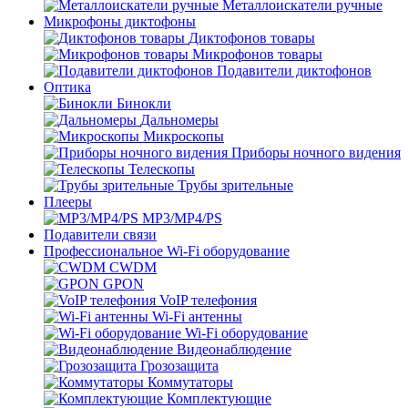
Металлоискатели ручные
Микрофоны диктофоны
Диктофонов товары
Микрофонов товары
Подавители диктофонов
Оптика
Бинокли
Дальномеры
Микроскопы
Приборы ночного видения
Телескопы
Трубы зрительные
Плееры
MP3/MP4/PS
Подавители связи
Профессиональное Wi-Fi оборудование
CWDM
GPON
VoIP телефония
Wi-Fi антенны
Wi-Fi оборудование
Видеонаблюдение
Грозозащита
Коммутаторы
Комплектующие