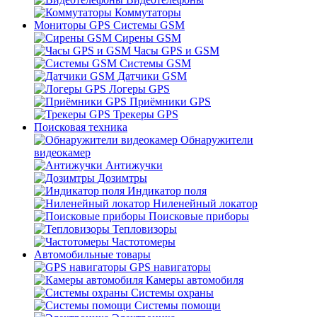
Коммутаторы
Мониторы GPS Системы GSM
Сирены GSM
Часы GPS и GSM
Системы GSM
Датчики GSM
Логеры GPS
Приёмники GPS
Трекеры GPS
Поисковая техника
Обнаружители
видеокамер
Антижучки
Дозимтры
Индикатор поля
Ниленейный локатор
Поисковые приборы
Тепловизоры
Частотомеры
Автомобильные товары
GPS навигаторы
Камеры автомобиля
Системы охраны
Системы помощи