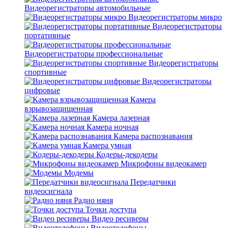
Видеорегистраторы автомобильные
Видеорегистраторы микро
Видеорегистраторы
портативные
Видеорегистраторы профессиональные
Видеорегистраторы
спортивные
Видеорегистраторы
цифровые
Камера
взрывозащищенная
Камера лазерная
Камера ночная
Камера распознавания
Камера умная
Кодеры-декодеры
Микрофоны видеокамер
Модемы
Передатчики
видеосигнала
Радио няня
Точки доступа
Видео ресиверы
Видеотелефоны