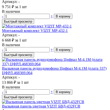
Артикул: -
9 751
₽
за 1 шт
В наличии
-
+
В корзину
Быстрый просмотр
Монтажный комплект VIZIT MP-432-1
Артикул: -
6 668
₽
за 1 шт
В наличии
-
+
В корзину
Быстрый просмотр
Вызывная панель аудиодомофона Цифрал M-4.1М (плата 337)
ЦФРЛ.468369.064
Артикул: -
13 866
₽
за 1 шт
В наличии
-
+
В корзину
Быстрый просмотр
Вызывная панель цветная VIZIT БВД-432FCB