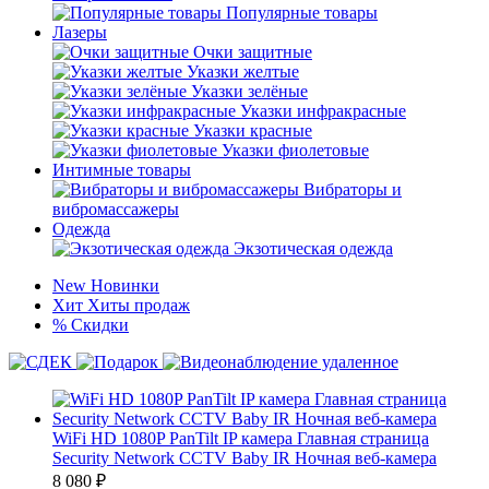
Популярные товары
Лазеры
Очки защитные
Указки желтые
Указки зелёные
Указки инфракрасные
Указки красные
Указки фиолетовые
Интимные товары
Вибраторы и
вибромассажеры
Одежда
Экзотическая одежда
New
Новинки
Хит
Хиты продаж
%
Скидки
WiFi HD 1080P PanTilt IP камера Главная страница
Security Network CCTV Baby IR Ночная веб-камера
8 080
₽