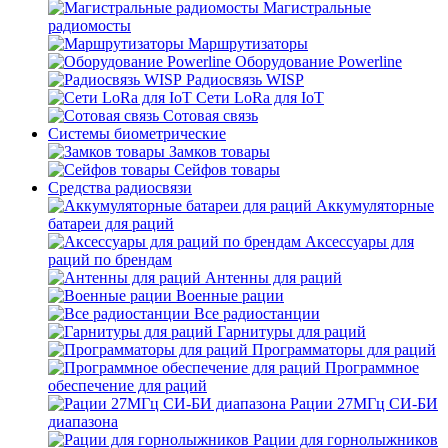
Магистральные
радиомосты
Маршрутизаторы
Оборудование Powerline
Радиосвязь WISP
Сети LoRa для IoT
Сотовая связь
Системы биометрические
Замков товары
Сейфов товары
Средства радиосвязи
Аккумуляторные
батареи для раций
Аксессуары для
раций по брендам
Антенны для раций
Военные рации
Все радиостанции
Гарнитуры для раций
Программаторы для раций
Программное
обеспечение для раций
Рации 27МГц СИ-БИ
диапазона
Рации для горнолыжников