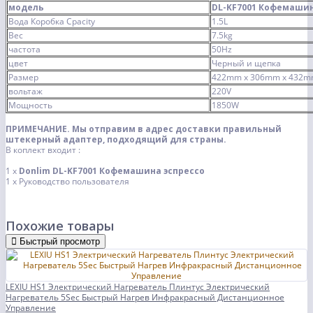
модель
DL-KF7001 Кофемашин
Вода Коробка Cpacity
1.5L
Вес
7.5kg
частота
50Hz
цвет
Черный и щепка
Размер
422mm x 306mm x 432
вольтаж
220V
Мощность
1850W
ПРИМЕЧАНИЕ. Мы отправим в адрес доставки правильный
штекерный адаптер, подходящий для страны.
В коплект входит :
1 x
Donlim DL-KF7001 Кофемашина эспрессо
1 х Руководство пользователя
Похожие товары
Быстрый просмотр
LEXIU HS1 Электрический Нагреватель Плинтус Электрический
Нагреватель 5Sec Быстрый Нагрев Инфракрасный Дистанционное
Управление