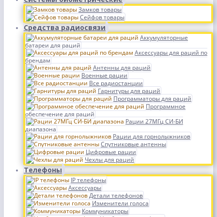
Замков товары
Сейфов товары
Средства радиосвязи
Аккумуляторные
батареи для раций
Аксессуары для раций по
брендам
Антенны для раций
Военные рации
Все радиостанции
Гарнитуры для раций
Программаторы для раций
Программное
обеспечение для раций
Рации 27МГц СИ-БИ
диапазона
Рации для горнолыжников
Спутниковые антенны
Цифровые рации
Чехлы для раций
Телефоны
IP телефоны
Аксессуары
Детали телефонов
Изменители голоса
Коммуникаторы