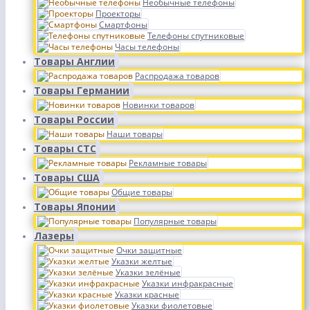
Необычные телефоны
Проекторы
Смартфоны
Телефоны спутниковые
Часы телефоны
Товары Англии
Распродажа товаров
Товары Германии
Новинки товаров
Товары России
Наши товары
Товары СТС
Рекламные товары
Товары США
Общие товары
Товары Японии
Популярные товары
Лазеры
Очки защитные
Указки желтые
Указки зелёные
Указки инфракрасные
Указки красные
Указки фиолетовые