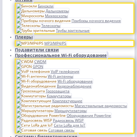
Бинокли
Дальномеры
Микроскопы
Приборы ночного видения
Телескопы
Трубы зрительные
Плееры
MP3/MP4/PS
Подавители связи
Профессиональное Wi-Fi оборудование
CWDM
GPON
VoIP телефония
Wi-Fi антенны
Wi-Fi оборудование
Видеонаблюдение
Грозозащита
Коммутаторы
Комплектующие
Магистральные радиомосты
Маршрутизаторы
Оборудование Powerline
Радиосвязь WISP
Сети LoRa для IoT
Сотовая связь
Системы биометрические