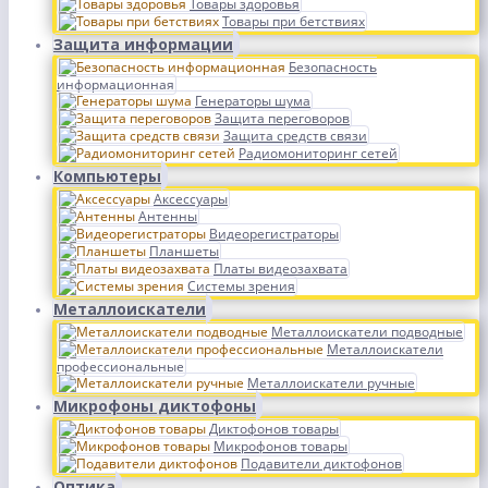
Товары здоровья
Товары при бетствиях
Защита информации
Безопасность
информационная
Генераторы шума
Защита переговоров
Защита средств связи
Радиомониторинг сетей
Компьютеры
Аксессуары
Антенны
Видеорегистраторы
Планшеты
Платы видеозахвата
Системы зрения
Металлоискатели
Металлоискатели подводные
Металлоискатели
профессиональные
Металлоискатели ручные
Микрофоны диктофоны
Диктофонов товары
Микрофонов товары
Подавители диктофонов
Оптика