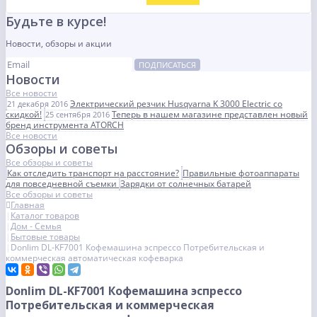
Будьте в курсе!
Новости, обзоры и акции
ПОДПИСАТЬСЯ
Новости
Все новости
Электрический резчик Husqvarna K 3000 Electric со
21 декабря 2016
скидкой!
Теперь в нашем магазине представлен новый
25 сентября 2016
бренд инструмента ATORCH
Все новости
Обзоры и советы
Все обзоры и советы
Как отследить транспорт на расстояние?
Правильные фотоаппараты
для повседневной съемки
Зарядки от солнечных батарей
Все обзоры и советы
Главная
Каталог товаров
Дом - Семья
Бытовые товары
Donlim DL-KF7001 Кофемашина эспрессо Потребительская и
коммерческая автоматическая кофеварка
Donlim DL-KF7001 Кофемашина эспрессо
Потребительская и коммерческая