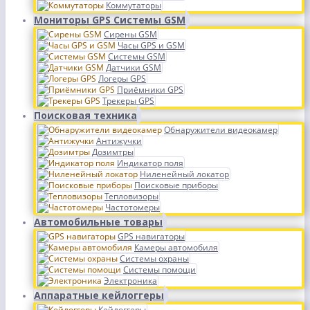
Коммутаторы
Мониторы GPS Системы GSM
Сирены GSM
Часы GPS и GSM
Системы GSM
Датчики GSM
Логеры GPS
Приёмники GPS
Трекеры GPS
Поисковая техника
Обнаружители видеокамер
Антижучки
Дозимтры
Индикатор поля
Ниленейный локатор
Поисковые приборы
Тепловизоры
Частотомеры
Автомобильные товары
GPS навигаторы
Камеры автомобиля
Системы охраны
Системы помощи
Электроника
Аппаратные кейлоггеры
Кейлоггеры