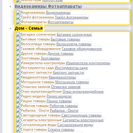
Видеокамеры Фотоаппараты
Видеокамеры
Трейл фотокамеры
Фотоаппараты
Дом - Семья
Батареи солнечные
Бытовые товары
Велосипеда товары
Газовое оборудование
Другие товары
Зоотовары
Измерители-контролеры
Инструменты сада
Картинг запчасти
Квадрокоптеры
Мотоцикла товары
Отмычки замков
Очки мультемидийные
Радио модели
Рации товары
Роботов товары
Рыбалка - Охота
Светодиодные товары
Сигареты электронные
Сигнализация воды
Спорта товары