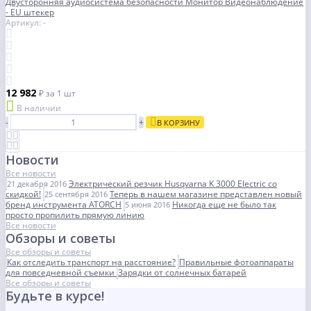
Двусторонняя аудиосистема безопасности Монитор Видеонаблюдение
- EU штекер
Артикул: -
12 982
₽
за 1 шт
В наличии
-
+
В КОРЗИНУ
Новости
Все новости
Электрический резчик Husqvarna K 3000 Electric со
21 декабря 2016
скидкой!
Теперь в нашем магазине представлен новый
25 сентября 2016
бренд инструмента ATORCH
Никогда еще не было так
5 июня 2016
просто пропилить прямую линию
Все новости
Обзоры и советы
Все обзоры и советы
Как отследить транспорт на расстояние?
Правильные фотоаппараты
для повседневной съемки
Зарядки от солнечных батарей
Все обзоры и советы
Будьте в курсе!