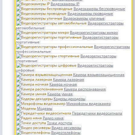
Видеокамеры IP
Видеокамеры беспроводные
Видеокамеры проводные
Видеокамеры уличные
Видеорегистраторы
автомобильные
Видеорегистраторы микро
Видеорегистраторы
портативные
Видеорегистраторы
профессиональные
Видеорегистраторы
спортивные
Видеорегистраторы
цифровые
Камера взрывозащищенная
Камера лазерная
Камера ночная
Камера распознавания
Камера умная
Кодеры-декодеры
Микрофоны видеокамер
Модемы
Передатчики видеосигнала
Радио няня
Точки доступа
Видео ресиверы
Видеотелефоны