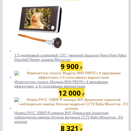
3,5-дюймовый цифровой 120 ° дверной защелок Peep Hole Video
Doorbell Viewer камера Монитор
9 900
₽
Изменитель голоса: Модель MVX P8970 с 4 звуковыми
эффектами, и 6 голосовыми вариантами
12 000
₽
Hiseeu FH1C 1080P IP камера WiFi Домашнее охранное
наблюдение камера Ночное видение CCTV Baby Монитор - EU
штекер
8 321
₽