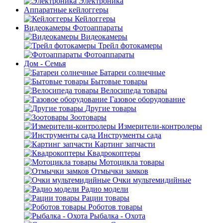
Электроника
Аппаратные кейлоггеры
Кейлоггеры
Видеокамеры Фотоаппараты
Видеокамеры
Трейл фотокамеры
Фотоаппараты
Дом - Семья
Батареи солнечные
Бытовые товары
Велосипеда товары
Газовое оборудование
Другие товары
Зоотовары
Измерители-контролеры
Инструменты сада
Картинг запчасти
Квадрокоптеры
Мотоцикла товары
Отмычки замков
Очки мультемидийные
Радио модели
Рации товары
Роботов товары
Рыбалка - Охота