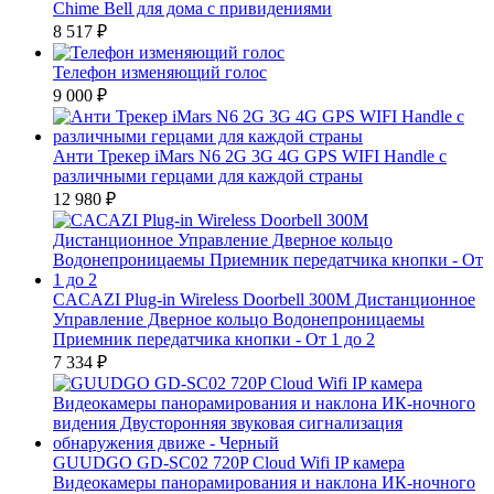
Chime Bell для дома с привидениями
8 517
₽
Телефон изменяющий голос
9 000
₽
Анти Трекер iMars N6 2G 3G 4G GPS WIFI Handle с
различными герцами для каждой страны
12 980
₽
CACAZI Plug-in Wireless Doorbell 300M Дистанционное
Управление Дверное кольцо Водонепроницаемы
Приемник передатчика кнопки - От 1 до 2
7 334
₽
GUUDGO GD-SC02 720P Cloud Wifi IP камера
Видеокамеры панорамирования и наклона ИК-ночного