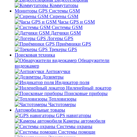
Коммутаторы
Мониторы GPS Системы GSM
Сирены GSM
Часы GPS и GSM
Системы GSM
Датчики GSM
Логеры GPS
Приёмники GPS
Трекеры GPS
Поисковая техника
Обнаружители
видеокамер
Антижучки
Дозимтры
Индикатор поля
Ниленейный локатор
Поисковые приборы
Тепловизоры
Частотомеры
Автомобильные товары
GPS навигаторы
Камеры автомобиля
Системы охраны
Системы помощи