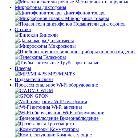
Металлоискатели ручные
Микрофоны диктофоны
Диктофонов товары
Микрофонов товары
Подавители диктофонов
Оптика
Бинокли
Дальномеры
Микроскопы
Приборы ночного видения
Телескопы
Трубы зрительные
Плееры
MP3/MP4/PS
Подавители связи
Профессиональное Wi-Fi оборудование
CWDM
GPON
VoIP телефония
Wi-Fi антенны
Wi-Fi оборудование
Видеонаблюдение
Грозозащита
Коммутаторы
Комплектующие