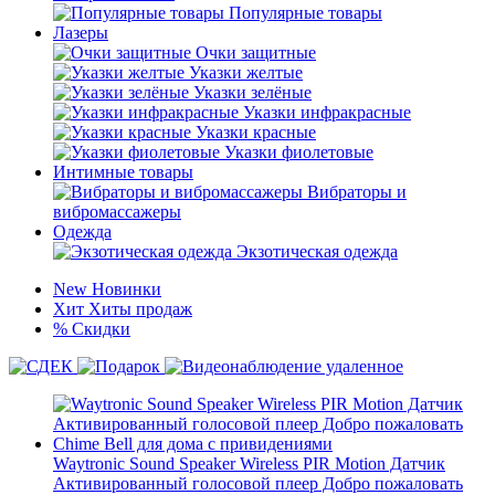
Популярные товары
Лазеры
Очки защитные
Указки желтые
Указки зелёные
Указки инфракрасные
Указки красные
Указки фиолетовые
Интимные товары
Вибраторы и
вибромассажеры
Одежда
Экзотическая одежда
New
Новинки
Хит
Хиты продаж
%
Скидки
Waytronic Sound Speaker Wireless PIR Motion Датчик
Активированный голосовой плеер Добро пожаловать