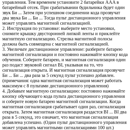
управления. Тем временем установите 2 батарейки AAA в
батарейный отсек. При срабатывании будильника будет один
звук Би ... Затем при успешном соединении кода прозвучат
два звука Би ... Би ... Тогда пульт дистанционного управления
может управлять магнитной сигнализацией.
2. Инструкция по установке: выберите место установки,
снимите крышку двусторонней липкой ленты и приклейте
магнитную сигнализацию. Стрелка магнитной полосы
должна быть совмещена с магнитной сигнализацией.
3. Увеличьте дистанционное управление: разберите батарею
магнитной сигнализации и постоянно нажимайте кнопку кода
обучения. Соберите батарею, и магнитная сигнализация один
раз подаст звуковой сигнал BI, указывая на то, что
сигнализация открыта. И магнитная сигнализация прозвучит
Би ... Би ... два раза за 5 секунд пульт успешно добавлен.
(примечания: одна магнитная сигнализация может работать
максимум с 8 пультами дистанционного управления)
4. Добавьте магнитную сигнализацию: постоянно нажимайте
кнопку обучающего кода пульта дистанционного управления
и соберите новую батарею магнитной сигнализации. Когда
магнитная сигнализация срабатывает один раз, сигнализация
открыта. Затем магнитная сигнализация раздастся BI ... BI два
раза в 5 секунд, это означает, что магнитная сигнализация
добавлена ​​успешно. (Один пульт дистанционного управления
может управлять магнитными сигнализациями 100 шт.)