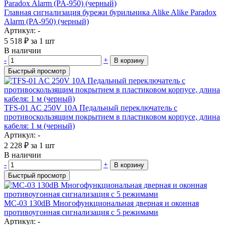
Главная сигнализация бурежи бурильника Alike Alike Paradox
Alarm (PA-950) (черный)
Артикул: -
5 518
₽
за 1 шт
В наличии
-
+
В корзину
Быстрый просмотр
TFS-01 AC 250V 10A Педальный переключатель с
противоскользящим покрытием в пластиковом корпусе, длина
кабеля: 1 м (черный)
Артикул: -
2 228
₽
за 1 шт
В наличии
-
+
В корзину
Быстрый просмотр
MC-03 130dB Многофункциональная дверная и оконная
противоугонная сигнализация с 5 режимами
Артикул: -