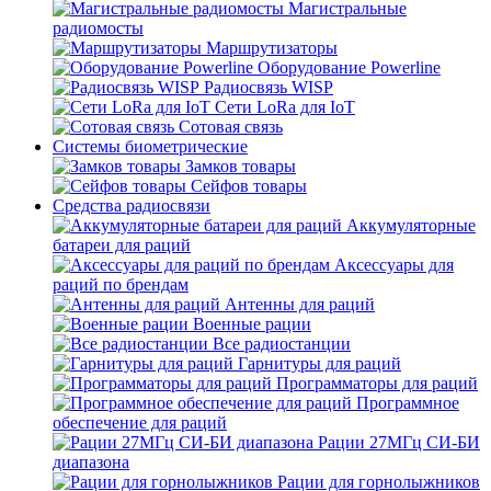
Магистральные
радиомосты
Маршрутизаторы
Оборудование Powerline
Радиосвязь WISP
Сети LoRa для IoT
Сотовая связь
Системы биометрические
Замков товары
Сейфов товары
Средства радиосвязи
Аккумуляторные
батареи для раций
Аксессуары для
раций по брендам
Антенны для раций
Военные рации
Все радиостанции
Гарнитуры для раций
Программаторы для раций
Программное
обеспечение для раций
Рации 27МГц СИ-БИ
диапазона
Рации для горнолыжников