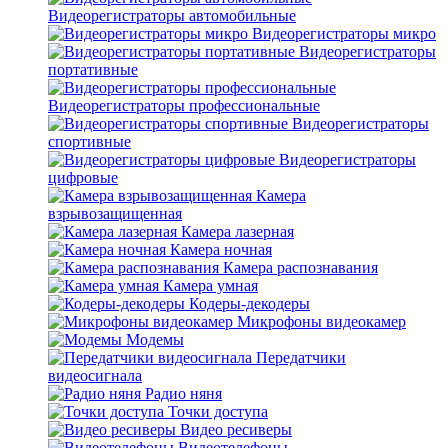
Видеорегистраторы автомобильные
Видеорегистраторы микро
Видеорегистраторы
портативные
Видеорегистраторы профессиональные
Видеорегистраторы
спортивные
Видеорегистраторы
цифровые
Камера
взрывозащищенная
Камера лазерная
Камера ночная
Камера распознавания
Камера умная
Кодеры-декодеры
Микрофоны видеокамер
Модемы
Передатчики
видеосигнала
Радио няня
Точки доступа
Видео ресиверы
Видеотелефоны