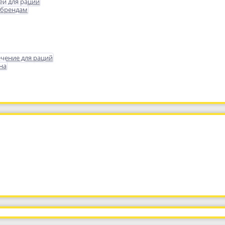
еи для раций
 брендам
чение для раций
на