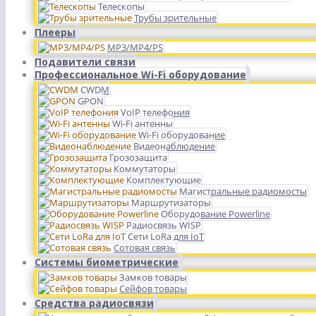
Телескопы
Трубы зрительные
Плееры
MP3/MP4/PS
Подавители связи
Профессиональное Wi-Fi оборудование
CWDM
GPON
VoIP телефония
Wi-Fi антенны
Wi-Fi оборудование
Видеонаблюдение
Грозозащита
Коммутаторы
Комплектующие
Магистральные радиомосты
Маршрутизаторы
Оборудование Powerline
Радиосвязь WISP
Сети LoRa для IoT
Сотовая связь
Системы биометрические
Замков товары
Сейфов товары
Средства радиосвязи