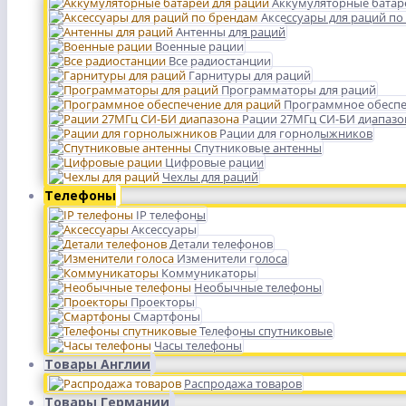
Аккумуляторные батар
Аксессуары для раций по
Антенны для раций
Военные рации
Все радиостанции
Гарнитуры для раций
Программаторы для раций
Программное обеспе
Рации 27МГц СИ-БИ диапазо
Рации для горнолыжников
Спутниковые антенны
Цифровые рации
Чехлы для раций
Телефоны
IP телефоны
Аксессуары
Детали телефонов
Изменители голоса
Коммуникаторы
Необычные телефоны
Проекторы
Смартфоны
Телефоны спутниковые
Часы телефоны
Товары Англии
Распродажа товаров
Товары Германии