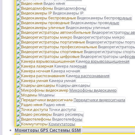
Видео няня
Видеодомофоны
Видеокамеры IP
Видеокамеры беспроводные
Видеокамеры проводные
Видеокамеры уличные
Видеорегистраторы а
Видеорегистраторы микро
Видеорегистраторы порт
Видеорегистратор
Видеорегистраторы спорт
Видеорегистраторы цифров
Камера взрывозащищенная
Камера лазерная
Камера ночная
Камера распознавания
Камера умная
Кодеры-декодеры
Микрофоны видеокамер
Модемы
Передатчики видеосигнала
Радио няня
Точки доступа
Видео ресиверы
Видеотелефоны
Коммутаторы
Мониторы GPS Системы GSM