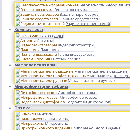
Безопасность информацио
Генераторы шума
Защита переговоров
Защита средств связи
Радиомониторинг сетей
Компьютеры
Аксессуары
Антенны
Видеорегистраторы
Планшеты
Платы видеозахвата
Системы зрения
Металлоискатели
Металлоискатели подводные
Металлоискатели пр
Металлоискатели ручные
Микрофоны диктофоны
Диктофонов товары
Микрофонов товары
Подавители диктофонов
Оптика
Бинокли
Дальномеры
Микроскопы
Приборы ночного видения