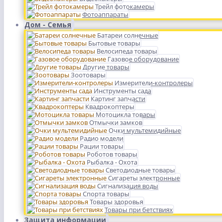
Трейл фотокамеры
Фотоаппараты
Дом - Семья
Батареи солнечные
Бытовые товары
Велосипеда товары
Газовое оборудование
Другие товары
Зоотовары
Измерители-контролеры
Инструменты сада
Картинг запчасти
Квадрокоптеры
Мотоцикла товары
Отмычки замков
Очки мультемидийные
Радио модели
Рации товары
Роботов товары
Рыбалка - Охота
Светодиодные товары
Сигареты электронные
Сигнализация воды
Спорта товары
Товары здоровья
Товары при бетствиях
Защита информации