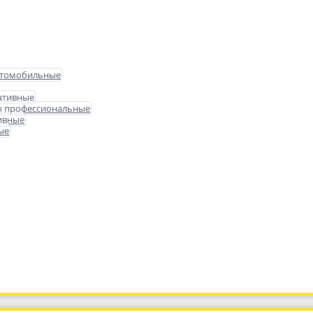
втомобильные
ативные
ы профессиональные
ивные
ые