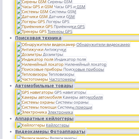
Сирены GSM
Часы GPS и GSM
Системы GSM
Датчики GSM
Логеры GPS
Приёмники GPS
Трекеры GPS
Поисковая техника
Обнаружители видеокамер
Антижучки
Дозимтры
Индикатор поля
Ниленейный локатор
Поисковые приборы
Тепловизоры
Частотомеры
Автомобильные товары
GPS навигаторы
Камеры автомобиля
Системы охраны
Системы помощи
Электроника
Аппаратные кейлоггеры
Кейлоггеры
Видеокамеры Фотоаппараты
Видеокамеры