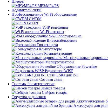
Плееры
MP3/MP4/PS
Подавители связи
Профессиональное Wi-Fi оборудование
CWDM
GPON
VoIP телефония
Wi-Fi антенны
Wi-Fi оборудование
Видеонаблюдение
Грозозащита
Коммутаторы
Комплектующие
Магистральные радиомос
Маршрутизаторы
Оборудование Powerline
Радиосвязь WISP
Сети LoRa для IoT
Сотовая связь
Системы биометрические
Замков товары
Сейфов товары
Средства радиосвязи
Аккумуляторные ба
Аксессуары для рац