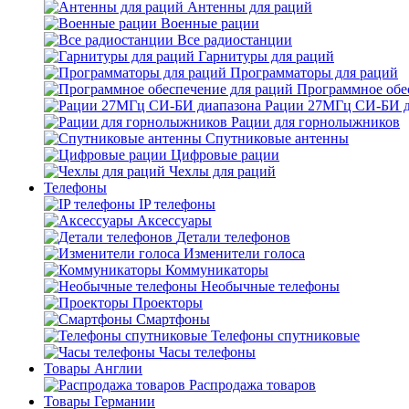
Антенны для раций
Военные рации
Все радиостанции
Гарнитуры для раций
Программаторы для раций
Программное обе
Рации 27МГц СИ-БИ д
Рации для горнолыжников
Спутниковые антенны
Цифровые рации
Чехлы для раций
Телефоны
IP телефоны
Аксессуары
Детали телефонов
Изменители голоса
Коммуникаторы
Необычные телефоны
Проекторы
Смартфоны
Телефоны спутниковые
Часы телефоны
Товары Англии
Распродажа товаров
Товары Германии