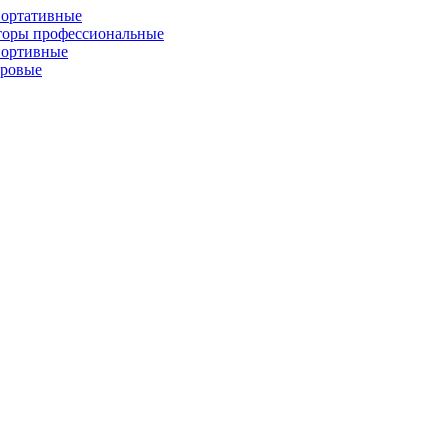
портативные
торы профессиональные
портивные
фровые