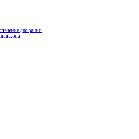
спечение для раций
иапазона