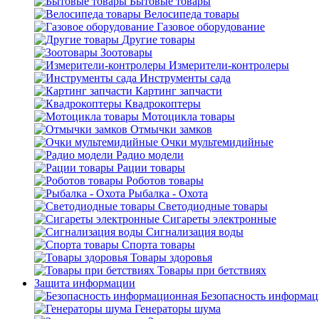
Бытовые товары
Велосипеда товары
Газовое оборудование
Другие товары
Зоотовары
Измерители-контролеры
Инструменты сада
Картинг запчасти
Квадрокоптеры
Мотоцикла товары
Отмычки замков
Очки мультемидийные
Радио модели
Рации товары
Роботов товары
Рыбалка - Охота
Светодиодные товары
Сигареты электронные
Сигнализация воды
Спорта товары
Товары здоровья
Товары при бетствиях
Защита информации
Безопасность информа
Генераторы шума