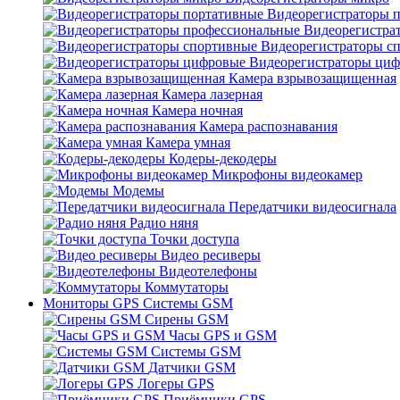
Видеорегистраторы 
Видеорегистра
Видеорегистраторы с
Видеорегистраторы ци
Камера взрывозащищенная
Камера лазерная
Камера ночная
Камера распознавания
Камера умная
Кодеры-декодеры
Микрофоны видеокамер
Модемы
Передатчики видеосигнала
Радио няня
Точки доступа
Видео ресиверы
Видеотелефоны
Коммутаторы
Мониторы GPS Системы GSM
Сирены GSM
Часы GPS и GSM
Системы GSM
Датчики GSM
Логеры GPS
Приёмники GPS