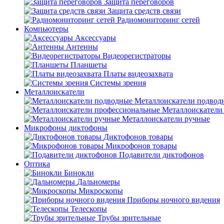
Защита переговоров
Защита средств связи
Радиомониторинг сетей
Компьютеры
Аксессуары
Антенны
Видеорегистраторы
Планшеты
Платы видеозахвата
Системы зрения
Металлоискатели
Металлоискатели подвод
Металлоискатели
Металлоискатели ручные
Микрофоны диктофоны
Диктофонов товары
Микрофонов товары
Подавители диктофонов
Оптика
Бинокли
Дальномеры
Микроскопы
Приборы ночного видения
Телескопы
Трубы зрительные