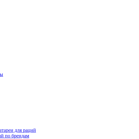
ты
тареи для раций
ий по брендам