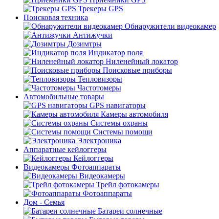
Трекеры GPS
Поисковая техника
Обнаружители видеокамер
Антижучки
Дозимтры
Индикатор поля
Ниленейный локатор
Поисковые приборы
Тепловизоры
Частотомеры
Автомобильные товары
GPS навигаторы
Камеры автомобиля
Системы охраны
Системы помощи
Электроника
Аппаратные кейлоггеры
Кейлоггеры
Видеокамеры Фотоаппараты
Видеокамеры
Трейл фотокамеры
Фотоаппараты
Дом - Семья
Батареи солнечные