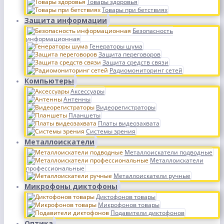
Товары здоровья
Товары при бетствиях
Защита информации
Безопасность
информационная
Генераторы шума
Защита переговоров
Защита средств связи
Радиомониторинг сетей
Компьютеры
Аксессуары
Антенны
Видеорегистраторы
Планшеты
Платы видеозахвата
Системы зрения
Металлоискатели
Металлоискатели подводные
Металлоискатели
профессиональные
Металлоискатели ручные
Микрофоны диктофоны
Диктофонов товары
Микрофонов товары
Подавители диктофонов
Оптика