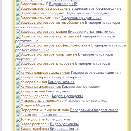
Видеокамеры IP
Видеокамеры беспроводные
Видеокамеры проводные
Видеокамеры уличные
Видеорегистраторы
автомобильные
Видеорегистраторы микро
Видеорегистраторы
портативные
Видеорегистраторы
профессиональные
Видеорегистраторы
спортивные
Видеорегистраторы
цифровые
Камера взрывозащищенная
Камера лазерная
Камера ночная
Камера распознавания
Камера умная
Кодеры-декодеры
Микрофоны видеокамер
Модемы
Передатчики видеосигнала
Радио няня
Точки доступа
Видео ресиверы
Видеотелефоны