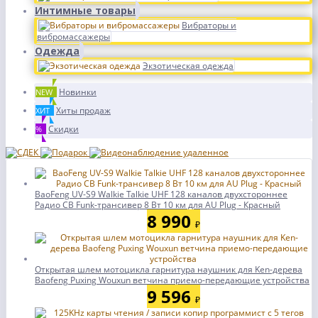
Интимные товары
Вибраторы и
вибромассажеры
Одежда
Экзотическая одежда
Новинки
NEW
Хиты продаж
ХИТ
Скидки
%
BaoFeng UV-S9 Walkie Talkie UHF 128 каналов двухстороннее
Радио CB Funk-трансивер 8 Вт 10 км для AU Plug - Красный
8 990
₽
Открытая шлем мотоцикла гарнитура наушник для Ken-дерева
Baofeng Puxing Wouxun ветчина приемо-передающие устройства
9 596
₽