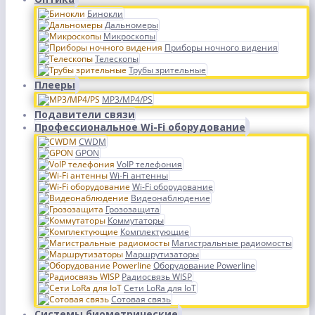
Бинокли
Дальномеры
Микроскопы
Приборы ночного видения
Телескопы
Трубы зрительные
Плееры
MP3/MP4/PS
Подавители связи
Профессиональное Wi-Fi оборудование
CWDM
GPON
VoIP телефония
Wi-Fi антенны
Wi-Fi оборудование
Видеонаблюдение
Грозозащита
Коммутаторы
Комплектующие
Магистральные радиомосты
Маршрутизаторы
Оборудование Powerline
Радиосвязь WISP
Сети LoRa для IoT
Сотовая связь
Системы биометрические