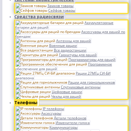
Замков товары
Сейфов товары
Средства радиосвязи
Аккумуляторные
батареи для раций
Аксессуары для раций по
брендам
Антенны для раций
Военные рации
Все радиостанции
Гарнитуры для раций
Программаторы для раций
Программное
обеспечение для раций
Рации 27МГц СИ-БИ
диапазона
Рации для горнолыжников
Спутниковые антенны
Цифровые рации
Чехлы для раций
Телефоны
IP телефоны
Аксессуары
Детали телефонов
Изменители голоса
Коммуникаторы