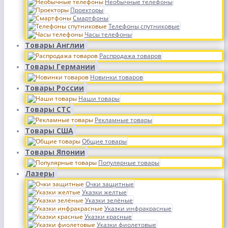
Необычные телефоны
Проекторы
Смартфоны
Телефоны спутниковые
Часы телефоны
Товары Англии
Распродажа товаров
Товары Германии
Новинки товаров
Товары России
Наши товары
Товары СТС
Рекламные товары
Товары США
Общие товары
Товары Японии
Популярные товары
Лазеры
Очки защитные
Указки желтые
Указки зелёные
Указки инфракрасные
Указки красные
Указки фиолетовые