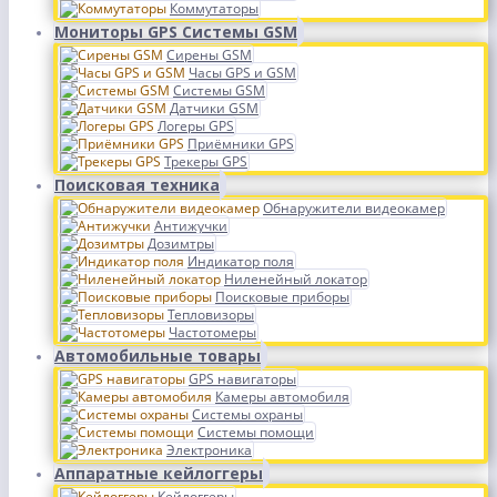
Коммутаторы
Мониторы GPS Системы GSM
Сирены GSM
Часы GPS и GSM
Системы GSM
Датчики GSM
Логеры GPS
Приёмники GPS
Трекеры GPS
Поисковая техника
Обнаружители видеокамер
Антижучки
Дозимтры
Индикатор поля
Ниленейный локатор
Поисковые приборы
Тепловизоры
Частотомеры
Автомобильные товары
GPS навигаторы
Камеры автомобиля
Системы охраны
Системы помощи
Электроника
Аппаратные кейлоггеры
Кейлоггеры