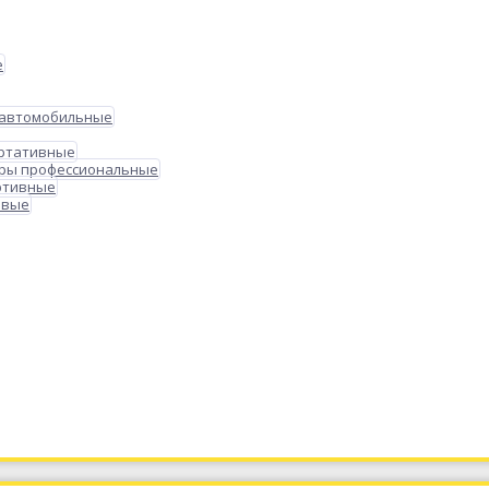
е
 автомобильные
ортативные
ры профессиональные
ртивные
овые