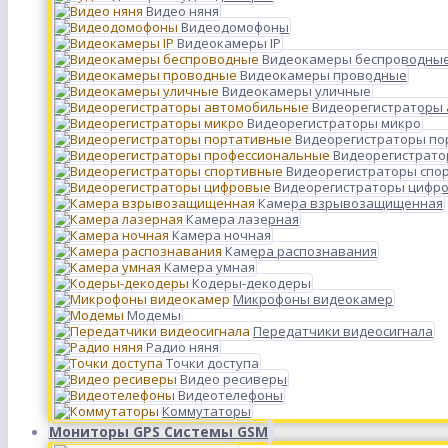
Видео няня
Видеодомофоны
Видеокамеры IP
Видеокамеры беспроводны
Видеокамеры проводные
Видеокамеры уличные
Видеорегистраторы
Видеорегистраторы микро
Видеорегистраторы п
Видеорегистрато
Видеорегистраторы спо
Видеорегистраторы цифр
Камера взрывозащищенная
Камера лазерная
Камера ночная
Камера распознавания
Камера умная
Кодеры-декодеры
Микрофоны видеокамер
Модемы
Передатчики видеосигнала
Радио няня
Точки доступа
Видео ресиверы
Видеотелефоны
Коммутаторы
Мониторы GPS Системы GSM