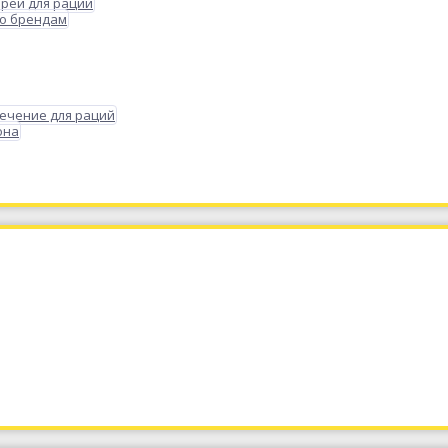
реи для раций
по брендам
ечение для раций
она