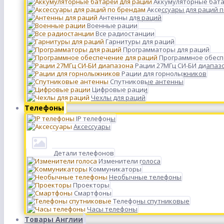
Аккумуляторные бата
Аксессуары для раций 
Антенны для раций
Военные рации
Все радиостанции
Гарнитуры для раций
Программаторы для раций
Программное обесп
Рации 27МГц СИ-БИ диапаз
Рации для горнолыжников
Спутниковые антенны
Цифровые рации
Чехлы для раций
Телефоны
IP телефоны
Аксессуары
Детали телефонов
Изменители голоса
Коммуникаторы
Необычные телефоны
Проекторы
Смартфоны
Телефоны спутниковые
Часы телефоны
Товары Англии