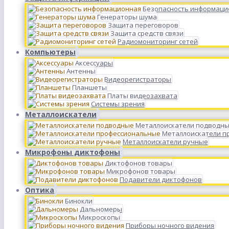
Безопасность информаци
Генераторы шума
Защита переговоров
Защита средств связи
Радиомониторинг сетей
Компьютеры
Аксессуары
Антенны
Видеорегистраторы
Планшеты
Платы видеозахвата
Системы зрения
Металлоискатели
Металлоискатели подводн
Металлоискатели п
Металлоискатели ручные
Микрофоны диктофоны
Диктофонов товары
Микрофонов товары
Подавители диктофонов
Оптика
Бинокли
Дальномеры
Микроскопы
Приборы ночного видения