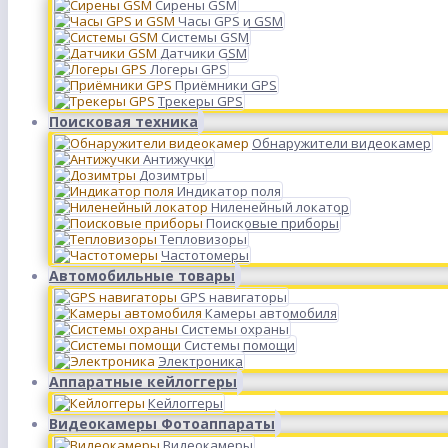
Сирены GSM
Часы GPS и GSM
Системы GSM
Датчики GSM
Логеры GPS
Приёмники GPS
Трекеры GPS
Поисковая техника
Обнаружители видеокамер
Антижучки
Дозимтры
Индикатор поля
Ниленейный локатор
Поисковые приборы
Тепловизоры
Частотомеры
Автомобильные товары
GPS навигаторы
Камеры автомобиля
Системы охраны
Системы помощи
Электроника
Аппаратные кейлоггеры
Кейлоггеры
Видеокамеры Фотоаппараты
Видеокамеры