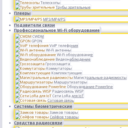
Телескопы
Трубы зрительные
Плееры
MP3/MP4/PS
Подавители связи
Профессиональное Wi-Fi оборудование
CWDM
GPON
VoIP телефония
Wi-Fi антенны
Wi-Fi оборудование
Видеонаблюдение
Грозозащита
Коммутаторы
Комплектующие
Магистральные радиомосты
Маршрутизаторы
Оборудование Powerline
Радиосвязь WISP
Сети LoRa для IoT
Сотовая связь
Системы биометрические
Замков товары
Сейфов товары
Средства радиосвязи