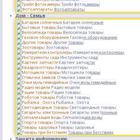
Трейл фотокамеры
Фотоаппараты
Дом - Семья
Батареи солнечные
Бытовые товары
Велосипеда товары
Газовое оборудование
Другие товары
Зоотовары
Измерители-контролеры
Инструменты сада
Картинг запчасти
Квадрокоптеры
Мотоцикла товары
Отмычки замков
Очки мультемидийные
Радио модели
Рации товары
Роботов товары
Рыбалка - Охота
Светодиодные товары
Сигареты электронные
Сигнализация воды
Спорта товары
Товары здоровья
Товары при бетствиях
Защита информации