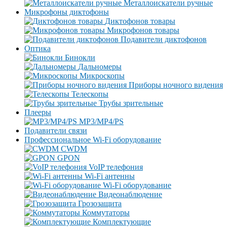
Металлоискатели ручные
Микрофоны диктофоны
Диктофонов товары
Микрофонов товары
Подавители диктофонов
Оптика
Бинокли
Дальномеры
Микроскопы
Приборы ночного видения
Телескопы
Трубы зрительные
Плееры
MP3/MP4/PS
Подавители связи
Профессиональное Wi-Fi оборудование
CWDM
GPON
VoIP телефония
Wi-Fi антенны
Wi-Fi оборудование
Видеонаблюдение
Грозозащита
Коммутаторы
Комплектующие