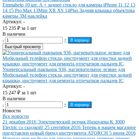
Emmahelp 10 шт. A + заднее стекло для камеры iPhone 11 12 13
14 15 Pro Max 13Mini XR XS 14Plus Задняя крышка объектива
камеры 3M наклейка
Артикул: -
15 235
₽
за 1 шт
В наличии
-
+
В корзину
Быстрый просмотр
Универсальный паяльник 936, нагревательное лезвие для
Мобильный телефон стекла, инструмент для очистки задней
крышки, инструмент для ремонта отпечатков пальцев IC
Артикул: -
15 247
₽
за 1 шт
В наличии
-
+
В корзину
Новости
Все новости
21 декабря 2016
Электрический резчик Husqvarna K 3000
Electric со скидкой!
25 сентября 2016
Теперь в нашем магазине
представлен новый бренд инструмента ATORCH
5 июня 2016
Никогда еще не было так просто пропилить прямую линию