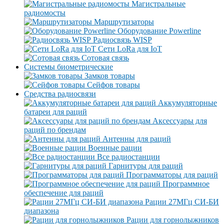
Магистральные
радиомосты
Маршрутизаторы
Оборудование Powerline
Радиосвязь WISP
Сети LoRa для IoT
Сотовая связь
Системы биометрические
Замков товары
Сейфов товары
Средства радиосвязи
Аккумуляторные
батареи для раций
Аксессуары для
раций по брендам
Антенны для раций
Военные рации
Все радиостанции
Гарнитуры для раций
Программаторы для раций
Программное
обеспечение для раций
Рации 27МГц СИ-БИ
диапазона
Рации для горнолыжников