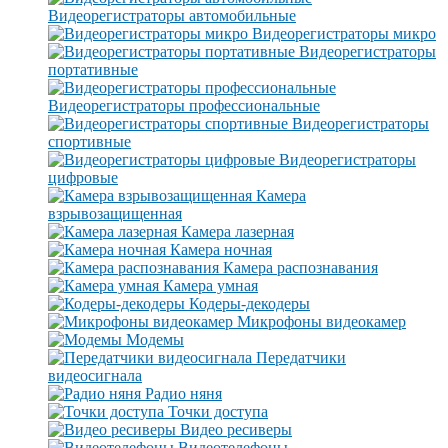
Видеорегистраторы автомобильные
Видеорегистраторы микро
Видеорегистраторы
портативные
Видеорегистраторы профессиональные
Видеорегистраторы
спортивные
Видеорегистраторы
цифровые
Камера
взрывозащищенная
Камера лазерная
Камера ночная
Камера распознавания
Камера умная
Кодеры-декодеры
Микрофоны видеокамер
Модемы
Передатчики
видеосигнала
Радио няня
Точки доступа
Видео ресиверы
Видеотелефоны