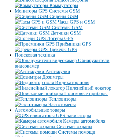
Коммутаторы
Мониторы GPS Системы GSM
Сирены GSM
Часы GPS и GSM
Системы GSM
Датчики GSM
Логеры GPS
Приёмники GPS
Трекеры GPS
Поисковая техника
Обнаружители
видеокамер
Антижучки
Дозимтры
Индикатор поля
Ниленейный локатор
Поисковые приборы
Тепловизоры
Частотомеры
Автомобильные товары
GPS навигаторы
Камеры автомобиля
Системы охраны
Системы помощи