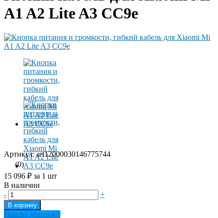
A1 A2 Lite A3 CC9e
Артикул: art12000030146775744
(0)
15 096 ₽
за 1 шт
В наличии
-
+
В корзину
Нашли дешевле?