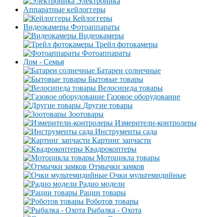
Электроника
Аппаратные кейлоггеры
Кейлоггеры
Видеокамеры Фотоаппараты
Видеокамеры
Трейл фотокамеры
Фотоаппараты
Дом - Семья
Батареи солнечные
Бытовые товары
Велосипеда товары
Газовое оборудование
Другие товары
Зоотовары
Измерители-контролеры
Инструменты сада
Картинг запчасти
Квадрокоптеры
Мотоцикла товары
Отмычки замков
Очки мультемидийные
Радио модели
Рации товары
Роботов товары
Рыбалка - Охота