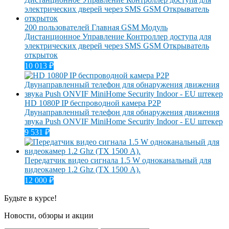
200 пользователей Главная GSM Модуль
Дистанционное Управление Контроллер доступа для
электрических дверей через SMS GSM Открыватель
открыток
10 013
₽
HD 1080P IP беспроводной камера P2P
Двунаправленный телефон для обнаружения движения
звука Push ONVIF MiniHome Security Indoor - EU штекер
9 531
₽
Передатчик видео сигнала 1.5 W одноканальный для
видеокамер 1.2 Ghz (ТХ 1500 А).
12 000
₽
Будьте в курсе!
Новости, обзоры и акции