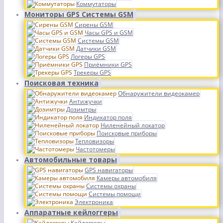
Коммутаторы
Мониторы GPS Системы GSM
Сирены GSM
Часы GPS и GSM
Системы GSM
Датчики GSM
Логеры GPS
Приёмники GPS
Трекеры GPS
Поисковая техника
Обнаружители видеокамер
Антижучки
Дозимтры
Индикатор поля
Ниленейный локатор
Поисковые приборы
Тепловизоры
Частотомеры
Автомобильные товары
GPS навигаторы
Камеры автомобиля
Системы охраны
Системы помощи
Электроника
Аппаратные кейлоггеры
Кейлоггеры