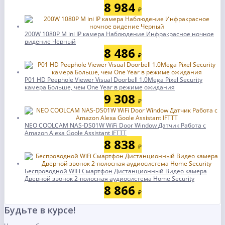
8 984
₽
200W 1080P M ini IP камера Наблюдение Инфракрасное ночное
видение Черный
8 486
₽
P01 HD Peephole Viewer Visual Doorbell 1.0Mega Pixel Security
камера Больше, чем One Year в режиме ожидания
9 308
₽
NEO COOLCAM NAS-DS01W WiFi Door Window Датчик Работа с
Amazon Alexa Goole Assistant IFTTT
8 838
₽
Беспроводной WiFi Смартфон Дистанционный Видео камера
Дверной звонок 2-полосная аудиосистема Home Security
8 866
₽
Будьте в курсе!