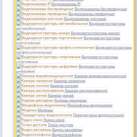
Видеокамеры IP
Видеокамеры беспроводные
Видеокамеры проводные
Видеокамеры уличные
Видеорегистраторы
автомобильные
Видеорегистраторы микро
Видеорегистраторы
портативные
Видеорегистраторы
профессиональные
Видеорегистраторы
спортивные
Видеорегистраторы
цифровые
Камера взрывозащищенная
Камера лазерная
Камера ночная
Камера распознавания
Камера умная
Кодеры-декодеры
Микрофоны видеокамер
Модемы
Передатчики видеосигнала
Радио няня
Точки доступа
Видео ресиверы
Видеотелефоны