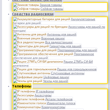
Замков товары
Сейфов товары
Средства радиосвязи
Аккумуляторные
батареи для раций
Аксессуары для раций по
брендам
Антенны для раций
Военные рации
Все радиостанции
Гарнитуры для раций
Программаторы для раций
Программное
обеспечение для раций
Рации 27МГц СИ-БИ
диапазона
Рации для горнолыжников
Спутниковые антенны
Цифровые рации
Чехлы для раций
Телефоны
IP телефоны
Аксессуары
Детали телефонов
Изменители голоса
Коммуникаторы