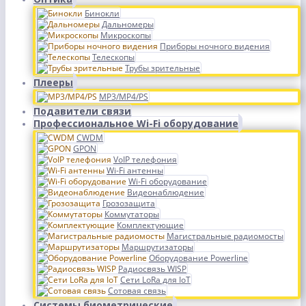
Бинокли
Дальномеры
Микроскопы
Приборы ночного видения
Телескопы
Трубы зрительные
Плееры
MP3/MP4/PS
Подавители связи
Профессиональное Wi-Fi оборудование
CWDM
GPON
VoIP телефония
Wi-Fi антенны
Wi-Fi оборудование
Видеонаблюдение
Грозозащита
Коммутаторы
Комплектующие
Магистральные радиомосты
Маршрутизаторы
Оборудование Powerline
Радиосвязь WISP
Сети LoRa для IoT
Сотовая связь
Системы биометрические