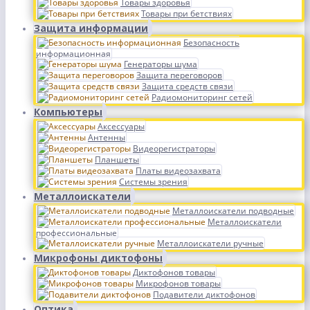
Товары здоровья
Товары при бетствиях
Защита информации
Безопасность
информационная
Генераторы шума
Защита переговоров
Защита средств связи
Радиомониторинг сетей
Компьютеры
Аксессуары
Антенны
Видеорегистраторы
Планшеты
Платы видеозахвата
Системы зрения
Металлоискатели
Металлоискатели подводные
Металлоискатели
профессиональные
Металлоискатели ручные
Микрофоны диктофоны
Диктофонов товары
Микрофонов товары
Подавители диктофонов
Оптика