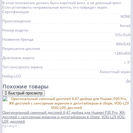
В этом положении должен быть короткий винт, а не длинный винт.
Если установить неправильные винты, это повредит экран.
Сертификация
NONE
Происхождение
Китай
Номер модели
5/5c/5s/6
Название бренда
BINYEAE
Разрешение дисплея
1280x800
Диагональ экрана
> 3"
Тип сенсорного экрана
Емкостный экран
Набор LCD
Да
Похожие товары
Быстрый просмотр
Оригинальный сменный дисплей 6,47 дюйма для Huawei P30 Pro, ЖК-
дисплей с сенсорным экраном и дигитайзером в сборе, VOG-L29 VOG-
L09, дисплей
Артикул: -