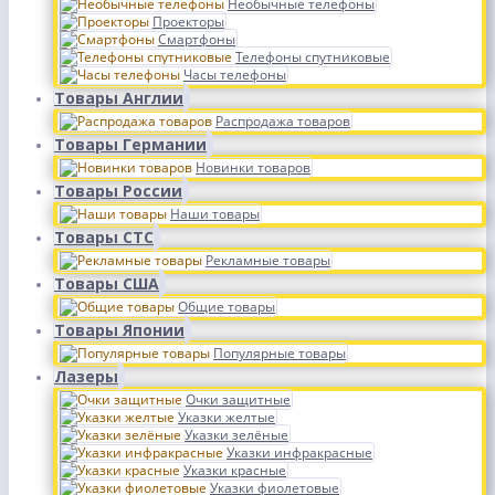
Необычные телефоны
Проекторы
Смартфоны
Телефоны спутниковые
Часы телефоны
Товары Англии
Распродажа товаров
Товары Германии
Новинки товаров
Товары России
Наши товары
Товары СТС
Рекламные товары
Товары США
Общие товары
Товары Японии
Популярные товары
Лазеры
Очки защитные
Указки желтые
Указки зелёные
Указки инфракрасные
Указки красные
Указки фиолетовые